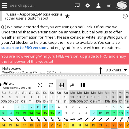
search spots...
en
russia - Аэроград-Можайский
(other user's custom spot)
We have detected that you are using an AdBLock. Of course we
understand that advertising can be annoying, but it allows us to offer
weather information for "free". Please consider whitelisting Windguru in
your Ad blocker to help us keep the free site available. You can also
subscribe to PRO version
and enjoy ad-free site with more features.
You are now viewing Windguru FREE version, upgrade to PRO and enjoy
the full power of this website!
Hotebcevo
3.9 knots
WindStation Ozerna (1chip.ru weather station)
(30.7 km)
Add your station...
WG
Updated: 9.8. 05:01 GMT
Su
Su
Su
Su
Su
Su
Su
Su
Su
Su
Mo
Mo
Mo
Mo
Mo
Mo
Mo
Mo
M
9.
9.
9.
9.
9.
9.
9.
9.
9.
9.
10.
10.
10.
10.
10.
10.
10.
10.
10
03h
05h
07h
09h
11h
13h
15h
17h
19h
21h
03h
05h
07h
09h
11h
13h
15h
17h
19
4
5
6
6
7
8
8
7
4
3
2
2
2
3
5
5
5
5
4
10
9
12
13
14
14
15
15
8
3
2
2
4
7
10
10
11
10
14
13
14
17
19
21
21
21
19
15
11
11
14
19
21
23
23
23
2