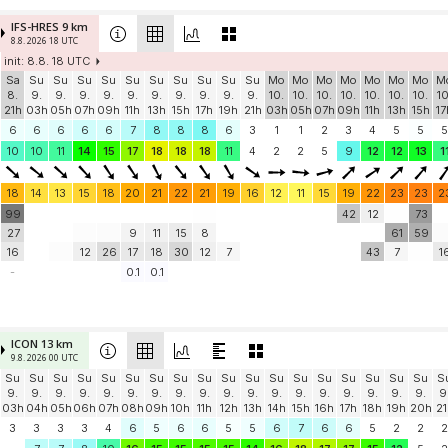
IFS-HRES 9 km
8.8. 2026 18 UTC
init: 8.8. 18 UTC
Sa
Su
Su
Su
Su
Su
Su
Su
Su
Su
Su
Mo
Mo
Mo
Mo
Mo
Mo
Mo
M
8.
9.
9.
9.
9.
9.
9.
9.
9.
9.
9.
10.
10.
10.
10.
10.
10.
10.
10
21h
03h
05h
07h
09h
11h
13h
15h
17h
19h
21h
03h
05h
07h
09h
11h
13h
15h
17
6
6
6
6
6
7
8
8
8
6
3
1
1
2
3
4
5
5
5
10
10
11
14
15
17
18
18
18
11
4
2
2
5
9
12
12
13
1
18
14
13
15
18
20
21
22
21
19
16
12
11
15
19
22
23
23
2
99
42
12
73
27
9
11
15
8
61
59
16
12
26
17
18
30
12
7
43
7
1
-
0.1
0.1
ICON 13 km
9.8. 2026 00 UTC
Su
Su
Su
Su
Su
Su
Su
Su
Su
Su
Su
Su
Su
Su
Su
Su
Su
Su
S
9.
9.
9.
9.
9.
9.
9.
9.
9.
9.
9.
9.
9.
9.
9.
9.
9.
9.
9
03h
04h
05h
06h
07h
08h
09h
10h
11h
12h
13h
14h
15h
16h
17h
18h
19h
20h
21
3
3
3
3
4
6
5
6
6
5
5
6
7
6
6
5
2
2
2