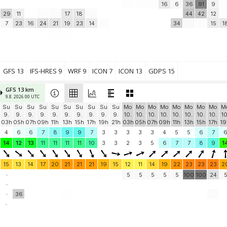
16
6
36
91
9
29
11
17
18
44
42
12
7
23
16
24
21
19
23
14
34
15
1
GFS 13
IFS-HRES 9
WRF 9
ICON 7
ICON 13
GDPS 15
GFS 13 km
9.8. 2026 00 UTC
Su
Su
Su
Su
Su
Su
Su
Su
Su
Su
Mo
Mo
Mo
Mo
Mo
Mo
Mo
Mo
M
9.
9.
9.
9.
9.
9.
9.
9.
9.
9.
10.
10.
10.
10.
10.
10.
10.
10.
10
03h
05h
07h
09h
11h
13h
15h
17h
19h
21h
03h
05h
07h
09h
11h
13h
15h
17h
19
4
6
6
7
8
9
9
7
3
3
3
3
3
4
5
5
6
7
14
12
13
11
11
11
11
10
3
3
2
3
5
6
7
7
8
9
1
15
13
14
17
20
21
21
21
19
15
12
11
14
19
22
23
23
23
2
-
5
5
5
5
5
100
100
24
-
-
36
-