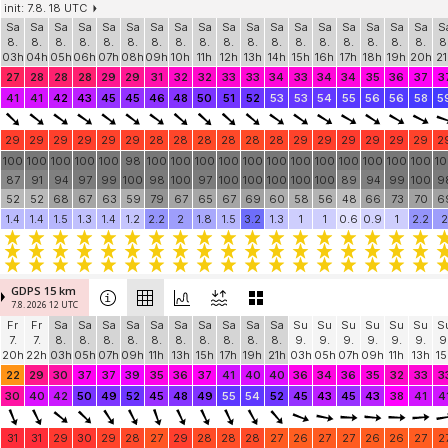
init: 7.8. 18 UTC
Sa
Sa
Sa
Sa
Sa
Sa
Sa
Sa
Sa
Sa
Sa
Sa
Sa
Sa
Sa
Sa
Sa
Sa
S
8.
8.
8.
8.
8.
8.
8.
8.
8.
8.
8.
8.
8.
8.
8.
8.
8.
8.
8
03h
04h
05h
06h
07h
08h
09h
10h
11h
12h
13h
14h
15h
16h
17h
18h
19h
20h
21
27
28
28
28
29
29
31
32
32
33
33
34
33
34
34
35
36
37
3
41
41
42
43
45
45
46
48
50
51
52
53
53
54
55
56
56
58
5
29
29
29
29
29
29
28
28
28
28
28
28
29
29
29
29
29
29
2
100
100
100
100
100
98
100
100
100
100
100
100
100
100
100
100
100
100
1
87
91
94
97
99
100
98
100
97
100
100
100
100
100
89
94
99
100
9
52
52
68
67
63
59
79
67
65
67
69
60
58
56
48
66
73
70
6
1.4
1.4
1.5
1.3
1.4
1.2
2.2
2
1.8
1.5
3.2
1.3
1
1
0.6
0.9
1
2.2
2
GDPS 15 km
7.8. 2026 12 UTC
Fr
Fr
Sa
Sa
Sa
Sa
Sa
Sa
Sa
Sa
Sa
Sa
Su
Su
Su
Su
Su
Su
S
7.
7.
8.
8.
8.
8.
8.
8.
8.
8.
8.
8.
9.
9.
9.
9.
9.
9.
9
20h
22h
03h
05h
07h
09h
11h
13h
15h
17h
19h
21h
03h
05h
07h
09h
11h
13h
15
22
29
30
37
37
39
35
36
37
41
40
40
36
34
36
35
32
33
3
30
40
42
50
49
52
45
48
49
55
54
52
45
43
45
43
38
41
4
31
31
29
30
29
28
27
29
28
28
28
27
26
27
27
26
26
27
2