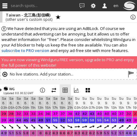
search spots...
en
Taiwan - 北三島(彭佳嶼)
(other user's custom spot)
We have detected that you are using an AdBLock. Of course we
understand that advertising can be annoying, but it allows us to offer
weather information for "free". Please consider whitelisting Windguru in
your Ad blocker to help us keep the free site available. You can also
subscribe to PRO version
and enjoy ad-free site with more features.
You are now viewing Windguru FREE version, upgrade to PRO and enjoy
the full power of this website!
No live stations. Add your station...
WG
Updated: 8.8. 00:32 GMT
Sa
Sa
Sa
Sa
Sa
Sa
Sa
Sa
Sa
Sa
Su
Su
Su
Su
Su
Su
Su
Su
S
8.
8.
8.
8.
8.
8.
8.
8.
8.
8.
9.
9.
9.
9.
9.
9.
9.
9.
9
03h
05h
07h
09h
11h
13h
15h
17h
19h
21h
03h
05h
07h
09h
11h
13h
15h
17h
19
29
29
32
33
33
34
36
37
37
38
42
42
43
40
40
40
37
32
2
39
40
44
45
45
49
51
55
52
53
58
59
58
55
54
53
49
43
3
4.9
5.1
5.5
5.8
6
6
6.2
6.3
6.6
6.7
6.3
6.2
6.2
5.9
5.5
5.2
5.1
4.6
4.