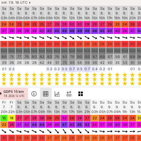
init: 7.8. 18 UTC
Sa
Sa
Sa
Sa
Sa
Sa
Sa
Sa
Sa
Sa
Sa
Sa
Sa
Sa
Sa
Sa
Sa
Sa
S
8.
8.
8.
8.
8.
8.
8.
8.
8.
8.
8.
8.
8.
8.
8.
8.
8.
8.
8
03h
04h
05h
06h
07h
08h
09h
10h
11h
12h
13h
14h
15h
16h
17h
18h
19h
20h
21
24
24
25
24
25
25
27
28
29
30
30
29
29
27
26
23
24
26
2
37
38
38
38
38
40
43
45
48
48
49
48
46
45
43
40
36
41
4
29
29
29
29
29
30
30
30
30
29
29
28
28
28
29
30
30
30
3
100
100
100
100
100
100
100
100
100
100
100
100
100
100
100
100
100
100
1
86
75
77
78
80
82
83
76
85
79
90
93
87
89
67
56
61
89
9
39
38
26
28
28
42
44
51
73
65
54
59
56
42
40
35
53
61
5
0.1
0.2
0.2
0.2
0.5
0.7
0.5
0.7
0.4
0.2
0.1
0.1
0.
GDPS 15 km
7.8. 2026 12 UTC
Fr
Fr
Sa
Sa
Sa
Sa
Sa
Sa
Sa
Sa
Sa
Sa
Su
Su
Su
Su
Su
Su
S
7.
7.
8.
8.
8.
8.
8.
8.
8.
8.
8.
8.
9.
9.
9.
9.
9.
9.
9
20h
22h
03h
05h
07h
09h
11h
13h
15h
17h
19h
21h
03h
05h
07h
09h
11h
13h
15
15
18
27
27
28
28
26
25
32
26
28
27
22
24
25
26
24
24
2
22
28
41
42
44
44
39
40
47
42
45
42
34
37
39
40
38
37
3
31
30
29
28
29
29
27
27
26
28
27
26
26
26
27
27
27
28
2