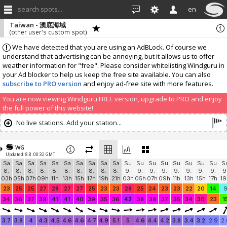
search spots...
en
Taiwan - 澳底海域
(other user's custom spot)
We have detected that you are using an AdBLock. Of course we
understand that advertising can be annoying, but it allows us to offer
weather information for "free". Please consider whitelisting Windguru in
your Ad blocker to help us keep the free site available. You can also
subscribe to PRO version
and enjoy ad-free site with more features.
You are now viewing Windguru FREE version, upgrade to PRO and enjoy
the full power of this website!
No live stations. Add your station...
WG
Updated: 8.8. 00:32 GMT
Sa
Sa
Sa
Sa
Sa
Sa
Sa
Sa
Sa
Sa
Su
Su
Su
Su
Su
Su
Su
Su
S
8.
8.
8.
8.
8.
8.
8.
8.
8.
8.
9.
9.
9.
9.
9.
9.
9.
9.
9
03h
05h
07h
09h
11h
13h
15h
17h
19h
21h
03h
05h
07h
09h
11h
13h
15h
17h
19
23
25
25
27
28
27
27
25
23
23
28
25
24
23
23
22
20
14
34
36
37
39
41
41
40
39
35
36
42
38
38
37
35
34
30
23
1
3.7
3.8
4
4.3
4.5
4.6
4.6
4.7
4.9
5.1
5
4.6
4.4
4.2
3.8
3.4
3.2
2.9
2.