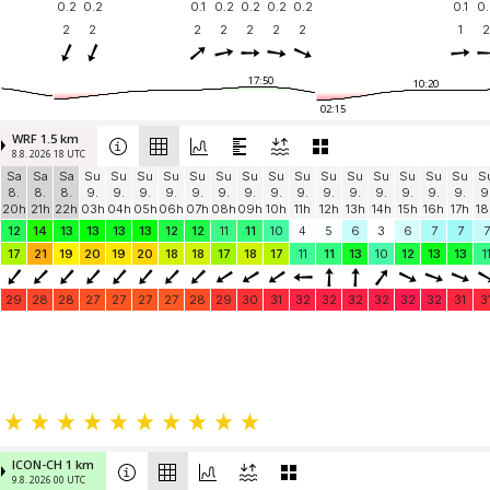
0.2
0.2
0.1
0.2
0.2
0.2
0.2
0.1
0.
2
2
2
2
2
2
2
1
2
17:50
10:20
02:15
WRF 1.5 km
8.8. 2026 18 UTC
Sa
Sa
Sa
Su
Su
Su
Su
Su
Su
Su
Su
Su
Su
Su
Su
Su
Su
Su
S
8.
8.
8.
9.
9.
9.
9.
9.
9.
9.
9.
9.
9.
9.
9.
9.
9.
9.
9
20h
21h
22h
03h
04h
05h
06h
07h
08h
09h
10h
11h
12h
13h
14h
15h
16h
17h
18
12
14
13
13
13
13
12
12
11
11
10
4
5
6
3
6
7
7
7
17
21
19
20
19
20
18
18
17
18
17
11
11
13
10
12
13
13
1
29
28
28
27
27
27
27
28
29
30
31
32
32
32
32
32
32
31
3
ICON-CH 1 km
9.8. 2026 00 UTC