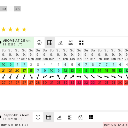
39
46
-
AROME-AT 2.5 km
8.8. 2026 21 UTC
Su
Su
Su
Su
Su
Su
Su
Su
Su
Su
Su
Su
Su
Su
Su
Su
Su
Su
S
9.
9.
9.
9.
9.
9.
9.
9.
9.
9.
9.
9.
9.
9.
9.
9.
9.
9.
9
03h
04h
05h
06h
07h
08h
09h
10h
11h
12h
13h
14h
15h
16h
17h
18h
19h
20h
21
10
9
7
7
3
0
4
4
4
6
5
6
7
6
7
7
7
6
4
21
21
20
17
15
7
9
10
9
12
13
14
13
13
14
15
15
13
1
27
27
27
27
27
28
30
31
31
32
32
32
32
33
31
31
31
30
2
Zephr-HD 2.6 km
8.8. 2026 18 UTC
init: 8.8. 18 UTC
init: 8.8. 12 UT