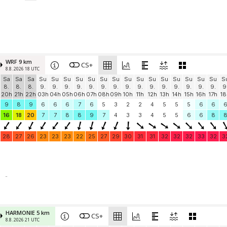
WRF 9 km
CS+
8.8. 2026 18 UTC
Sa
Sa
Sa
Su
Su
Su
Su
Su
Su
Su
Su
Su
Su
Su
Su
Su
Su
Su
S
8.
8.
8.
9.
9.
9.
9.
9.
9.
9.
9.
9.
9.
9.
9.
9.
9.
9.
9
20h
21h
22h
03h
04h
05h
06h
07h
08h
09h
10h
11h
12h
13h
14h
15h
16h
17h
18
9
8
9
6
6
6
7
6
5
3
2
2
4
5
5
5
6
6
16
18
20
7
7
8
8
9
7
4
3
3
4
5
5
6
6
8
28
27
26
23
23
23
22
25
27
29
30
31
31
32
32
32
33
32
3
-
HARMONIE 5 km
CS+
8.8. 2026 21 UTC