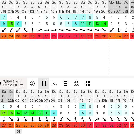
Su
Su
Su
Su
Su
Su
Su
Su
Su
Su
Su
Su
Su
Su
Su
Mo
Mo
Mo
M
9.
9.
9.
9.
9.
9.
9.
9.
9.
9.
9.
9.
9.
9.
9.
10.
10.
10.
10
06h
07h
08h
09h
10h
11h
12h
13h
14h
15h
16h
17h
18h
19h
20h
06h
07h
08h
0
7
4
4
4
3
4
5
5
6
6
7
7
6
5
4
1
3
1
2
9
15
9
5
3
4
5
5
5
6
8
10
11
13
14
2
3
3
4
26
24
26
28
30
31
31
32
32
32
32
31
30
29
28
25
24
27
3
WRF* 1 km
8.8. 2026 18 UTC
Sa
Sa
Su
Su
Su
Su
Su
Su
Su
Su
Su
Su
Su
Su
Su
Su
Su
Su
S
8.
8.
9.
9.
9.
9.
9.
9.
9.
9.
9.
9.
9.
9.
9.
9.
9.
9.
9
21h
22h
03h
04h
05h
06h
07h
08h
09h
10h
11h
12h
13h
14h
15h
16h
17h
18h
19
5
5
4
3
5
4
4
4
5
3
5
7
6
1
4
5
6
5
4
16
15
13
12
13
12
11
8
5
3
5
8
6
4
5
6
6
6
5
27
27
25
25
25
25
26
28
29
30
30
30
31
31
32
32
32
31
3
21