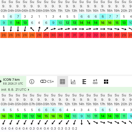
Su
Su
Su
Su
Su
Su
Su
Su
Su
Su
Su
Su
Su
Su
Su
Su
Su
Su
S
9.
9.
9.
9.
9.
9.
9.
9.
9.
9.
9.
9.
9.
9.
9.
9.
9.
9.
9
03h
04h
05h
06h
07h
08h
09h
10h
11h
12h
13h
14h
15h
16h
17h
18h
19h
20h
21
5
6
7
3
2
1
1
3
4
5
5
6
6
6
8
7
7
5
4
9
11
14
13
6
4
6
9
10
12
13
14
14
14
16
16
15
13
1
26
26
26
26
26
28
29
30
30
31
31
31
32
32
30
30
30
29
2
ICON 7 km
CS+
8.8. 2026 21 UTC
init: 8.8. 21 UTC
Su
Su
Su
Su
Su
Su
Su
Su
Su
Su
Su
Su
Su
Su
Su
Su
Su
Su
S
9.
9.
9.
9.
9.
9.
9.
9.
9.
9.
9.
9.
9.
9.
9.
9.
9.
9.
9
03h
04h
05h
06h
07h
08h
09h
10h
11h
12h
13h
14h
15h
16h
17h
18h
19h
20h
21
6
5
5
5
5
6
6
6
6
4
4
3
4
5
6
5
5
4
3
16
15
14
13
12
14
15
16
15
14
10
9
10
11
14
14
13
11
0.4
0.4
0.4
0.4
0.3
0.4
0.4
0.3
0.3
0.3
0.2