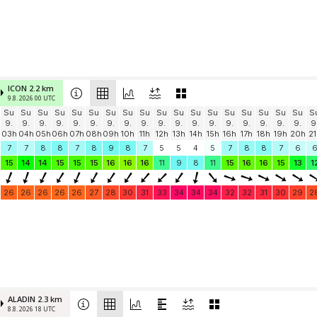
ICON 2.2 km
9.8. 2026 00 UTC
Su
Su
Su
Su
Su
Su
Su
Su
Su
Su
Su
Su
Su
Su
Su
Su
Su
Su
S
9.
9.
9.
9.
9.
9.
9.
9.
9.
9.
9.
9.
9.
9.
9.
9.
9.
9.
9
03h
04h
05h
06h
07h
08h
09h
10h
11h
12h
13h
14h
15h
16h
17h
18h
19h
20h
21
7
7
8
8
7
8
9
8
7
5
5
4
5
7
8
8
7
6
15
14
14
15
15
15
16
16
16
11
9
8
11
15
16
16
15
13
1
26
26
26
26
26
27
28
30
31
33
34
34
34
32
32
31
30
29
2
ALADIN 2.3 km
8.8. 2026 18 UTC