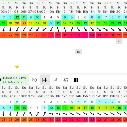
Su
Su
Su
Su
Su
Su
Su
Su
Su
Su
Su
Su
Su
Su
Su
Su
Su
Su
S
9.
9.
9.
9.
9.
9.
9.
9.
9.
9.
9.
9.
9.
9.
9.
9.
9.
9.
9
03h
04h
05h
06h
07h
08h
09h
10h
11h
12h
13h
14h
15h
16h
17h
18h
19h
20h
21
7
8
12
11
8
10
4
4
5
9
8
2
6
8
8
7
8
8
13
18
20
21
18
17
18
9
12
17
17
15
12
17
15
15
13
13
1
27
27
26
26
27
28
30
31
32
32
33
34
35
34
33
32
31
29
2
20
19
HARM-DK 2 km
8.8. 2026 21 UTC
Su
Su
Su
Su
Su
Su
Su
Su
Su
Su
Su
Su
Su
Su
Su
Su
Su
Su
S
9.
9.
9.
9.
9.
9.
9.
9.
9.
9.
9.
9.
9.
9.
9.
9.
9.
9.
9
03h
04h
05h
06h
07h
08h
09h
10h
11h
12h
13h
14h
15h
16h
17h
18h
19h
20h
21
4
4
6
2
1
1
1
3
4
5
6
6
6
6
7
7
7
5
4
8
8
14
13
4
3
6
10
13
14
16
18
17
15
18
17
17
15
1
25
25
26
25
25
28
30
31
32
32
33
32
33
33
32
31
31
30
2