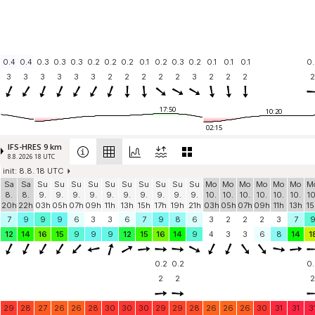
0.4
0.4
0.3
0.3
0.3
0.2
0.2
0.2
0.1
0.2
0.3
0.2
0.1
0.1
0.1
0.
3
3
3
3
3
3
2
2
2
2
2
3
2
2
2
2
17:50
10:20
02:15
IFS-HRES 9 km
8.8. 2026 18 UTC
init: 8.8. 18 UTC
Sa
Sa
Su
Su
Su
Su
Su
Su
Su
Su
Su
Su
Mo
Mo
Mo
Mo
Mo
Mo
M
8.
8.
9.
9.
9.
9.
9.
9.
9.
9.
9.
9.
10.
10.
10.
10.
10.
10.
10
20h
22h
03h
05h
07h
09h
11h
13h
15h
17h
19h
21h
03h
05h
07h
09h
11h
13h
15
7
9
9
9
6
3
3
6
7
9
8
6
3
2
2
2
3
7
12
14
16
15
9
9
9
12
15
16
14
9
4
3
3
6
8
14
1
0.2
0.2
0.
2
2
2
29
28
27
26
26
28
30
30
30
29
29
28
26
26
26
30
31
31
3