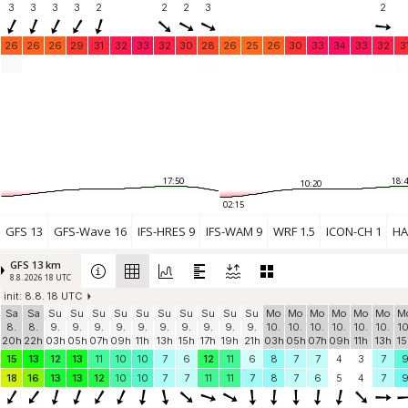
3
3
3
3
2
2
2
3
2
26
26
26
29
31
32
33
32
30
28
26
25
26
30
33
34
33
32
3
17:50
18:4
10:20
02:15
GFS 13
GFS-Wave 16
IFS-HRES 9
IFS-WAM 9
WRF 1.5
ICON-CH 1
HA
GFS 13 km
8.8. 2026 18 UTC
init: 8.8. 18 UTC
Sa
Sa
Su
Su
Su
Su
Su
Su
Su
Su
Su
Su
Mo
Mo
Mo
Mo
Mo
Mo
M
8.
8.
9.
9.
9.
9.
9.
9.
9.
9.
9.
9.
10.
10.
10.
10.
10.
10.
10
20h
22h
03h
05h
07h
09h
11h
13h
15h
17h
19h
21h
03h
05h
07h
09h
11h
13h
15
15
13
12
13
11
10
10
7
6
12
11
6
8
7
7
4
3
7
18
16
13
13
12
10
10
7
7
11
11
7
8
7
6
5
4
7