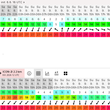
init: 8.8. 18 UTC
Sa
Sa
Sa
Su
Su
Su
Su
Su
Su
Su
Su
Su
Su
Su
Su
Su
Su
Su
S
8.
8.
8.
9.
9.
9.
9.
9.
9.
9.
9.
9.
9.
9.
9.
9.
9.
9.
9
20h
21h
22h
03h
04h
05h
06h
07h
08h
09h
10h
11h
12h
13h
14h
15h
16h
17h
18
7
6
6
6
6
6
6
4
2
2
3
6
6
6
6
6
6
6
5
14
15
13
14
13
12
12
12
8
5
8
14
14
14
14
14
14
14
1
31
29
29
27
27
27
27
27
28
30
32
33
33
34
34
34
35
34
3
-
ICON-2I 2.2 km
8.8. 2026 12 UTC
Sa
Sa
Sa
Sa
Sa
Sa
Sa
Sa
Sa
Su
Su
Su
Su
Su
Su
Su
Su
Su
S
8.
8.
8.
8.
8.
8.
8.
8.
8.
9.
9.
9.
9.
9.
9.
9.
9.
9.
9
14h
15h
16h
17h
18h
19h
20h
21h
22h
03h
04h
05h
06h
07h
08h
09h
10h
11h
12
11
11
13
11
11
8
4
4
4
8
9
8
5
3
4
6
5
4
2
21
22
23
21
19
17
13
8
9
16
17
17
16
11
9
11
11
11
33
34
33
32
31
30
29
27
26
26
26
26
25
25
27
29
30
31
3