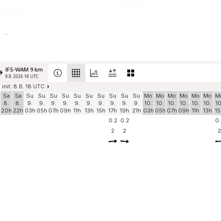
-
IFS-WAM 9 km
8.8. 2026 18 UTC
init: 8.8. 18 UTC
Sa
Sa
Su
Su
Su
Su
Su
Su
Su
Su
Su
Su
Mo
Mo
Mo
Mo
Mo
Mo
M
8.
8.
9.
9.
9.
9.
9.
9.
9.
9.
9.
9.
10.
10.
10.
10.
10.
10.
10
20h
22h
03h
05h
07h
09h
11h
13h
15h
17h
19h
21h
03h
05h
07h
09h
11h
13h
15
0.2
0.2
0.
2
2
2