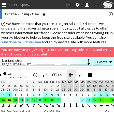
search spots...
en
Croatia - Losinj - Osor
We have detected that you are using an AdBLock. Of course we
understand that advertising can be annoying, but it allows us to offer
weather information for "free". Please consider whitelisting Windguru in
your Ad blocker to help us keep the free site available. You can also
subscribe to PRO version
and enjoy ad-free site with more features.
You are now viewing Windguru FREE version, upgrade to PRO and enjoy
the full power of this website!
Liznjan, Istria
6.3 knots
Liznjan, Istria
(36.9 km)
More stations:
WG
Stupice (camp)
CS+
0.8 knots
Updated: 9.8. 02:19 GMT
Stupice
(40.2 km)
Su
Su
Su
Su
Su
Su
Su
Su
Su
Su
Mo
Mo
Mo
Mo
Mo
Mo
Mo
Mo
M
Pomer, Croatia
0 knots
9.
9.
9.
9.
9.
9.
9.
9.
9.
9.
10.
10.
10.
10.
10.
10.
10.
10.
10
Pomer
(42.8 km)
03h
05h
07h
09h
11h
13h
15h
17h
19h
21h
03h
05h
07h
09h
11h
13h
15h
17h
19
KOLAN
6 knots
7
8
6
5
5
6
5
7
6
6
3
3
3
3
3
6
8
8
SIRANA GLIGORA
(48.5 km)
14
16
13
11
10
12
11
13
12
11
5
5
5
7
9
12
15
16
1
Add your station...
0.3
0.3
0.3
0.2
0.2
0.2
0.3
0.2
0.2