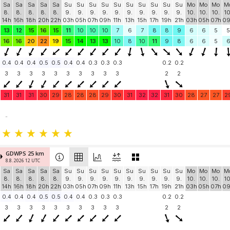
Sa
Sa
Sa
Sa
Sa
Su
Su
Su
Su
Su
Su
Su
Su
Su
Su
Mo
Mo
Mo
M
8.
8.
8.
8.
8.
9.
9.
9.
9.
9.
9.
9.
9.
9.
9.
10.
10.
10.
10
14h
16h
18h
20h
22h
03h
05h
07h
09h
11h
13h
15h
17h
19h
21h
03h
05h
07h
0
13
12
15
16
15
11
10
10
10
7
6
7
8
8
9
6
6
5
5
16
16
20
22
19
15
14
13
13
10
8
10
11
9
8
6
6
5
0.4
0.4
0.4
0.5
0.5
0.4
0.4
0.3
0.3
0.3
0.2
0.2
3
3
3
3
3
3
3
3
3
3
2
2
31
31
31
30
29
28
28
28
29
30
31
32
32
31
30
28
27
27
2
-
GDWPS 25 km
8.8. 2026 12 UTC
Sa
Sa
Sa
Sa
Sa
Su
Su
Su
Su
Su
Su
Su
Su
Su
Su
Mo
Mo
Mo
M
8.
8.
8.
8.
8.
9.
9.
9.
9.
9.
9.
9.
9.
9.
9.
10.
10.
10.
10
14h
16h
18h
20h
22h
03h
05h
07h
09h
11h
13h
15h
17h
19h
21h
03h
05h
07h
0
0.4
0.4
0.4
0.5
0.5
0.4
0.4
0.3
0.3
0.3
0.2
0.2
3
3
3
3
3
3
3
3
3
3
2
2