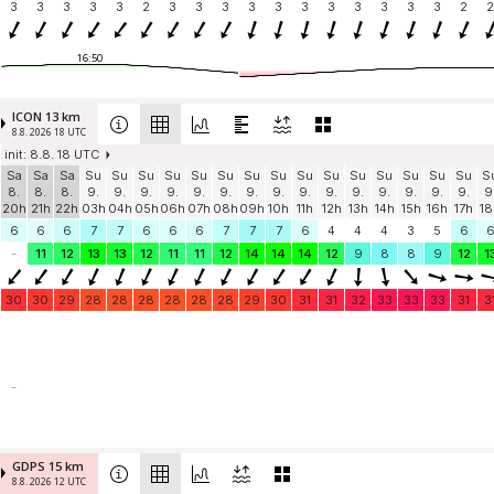
3
3
3
3
3
2
3
3
3
3
3
3
3
3
3
3
3
2
2
16:50
ICON 13 km
8.8. 2026 18 UTC
init: 8.8. 18 UTC
Sa
Sa
Sa
Su
Su
Su
Su
Su
Su
Su
Su
Su
Su
Su
Su
Su
Su
Su
S
8.
8.
8.
9.
9.
9.
9.
9.
9.
9.
9.
9.
9.
9.
9.
9.
9.
9.
9
20h
21h
22h
03h
04h
05h
06h
07h
08h
09h
10h
11h
12h
13h
14h
15h
16h
17h
18
6
6
6
7
7
6
6
6
7
7
7
6
4
4
4
3
5
6
-
11
12
13
13
12
11
11
12
14
14
14
12
9
8
8
9
12
1
30
30
29
28
28
28
28
28
28
29
30
31
31
32
33
33
33
31
3
-
GDPS 15 km
8.8. 2026 12 UTC