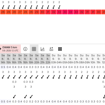
3
3
3
3
3
2
2
2
2
2
2
28
28
28
27
28
28
29
30
31
32
32
33
33
33
32
31
31
30
2
EWAM 5 km
8.8. 2026 12 UTC
Sa
Sa
Sa
Sa
Sa
Sa
Sa
Sa
Sa
Su
Su
Su
Su
Su
Su
Su
Su
Su
S
8.
8.
8.
8.
8.
8.
8.
8.
8.
9.
9.
9.
9.
9.
9.
9.
9.
9.
9
14h
15h
16h
17h
18h
19h
20h
21h
22h
03h
04h
05h
06h
07h
08h
09h
10h
11h
12
0.5
0.4
0.4
0.4
0.4
0.3
0.3
0.4
0.4
0.4
0.4
0.4
0.4
0.3
0.4
0.4
0.3
0.3
0.
3
3
3
3
3
3
3
3
3
3
3
3
3
3
2
2
2
2
2
0.3
0.3
0.3
0.
3
3
3
3
0.5
0.4
0.3
0.4
0.2
0.2
0.3
0.3
0.4
0.4
0.4
0.4
0.3
0.3
0.3
0.3
0.3
0.3
0.