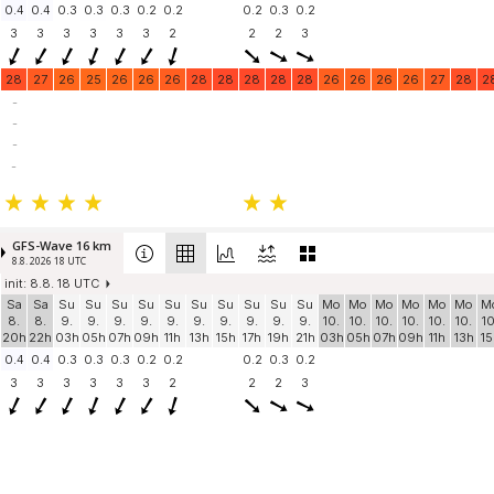
0.4
0.4
0.3
0.3
0.3
0.2
0.2
0.2
0.3
0.2
3
3
3
3
3
3
2
2
2
3
28
27
26
25
26
26
26
28
28
28
28
28
26
26
26
26
27
28
2
-
-
-
-
GFS-Wave 16 km
8.8. 2026 18 UTC
init: 8.8. 18 UTC
Sa
Sa
Su
Su
Su
Su
Su
Su
Su
Su
Su
Su
Mo
Mo
Mo
Mo
Mo
Mo
M
8.
8.
9.
9.
9.
9.
9.
9.
9.
9.
9.
9.
10.
10.
10.
10.
10.
10.
10
20h
22h
03h
05h
07h
09h
11h
13h
15h
17h
19h
21h
03h
05h
07h
09h
11h
13h
15
0.4
0.4
0.3
0.3
0.3
0.2
0.2
0.2
0.3
0.2
3
3
3
3
3
3
2
2
2
3