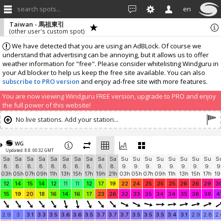
search spots...
en
Taiwan - 馬祖東引
(other user's custom spot)
We have detected that you are using an AdBLock. Of course we
understand that advertising can be annoying, but it allows us to offer
weather information for "free". Please consider whitelisting Windguru in
your Ad blocker to help us keep the free site available. You can also
subscribe to PRO version
and enjoy ad-free site with more features.
You are now viewing Windguru FREE version, upgrade to PRO and enjoy
the full power of this website!
No live stations. Add your station...
WG
Updated: 8.8. 00:32 GMT
Sa
Sa
Sa
Sa
Sa
Sa
Sa
Sa
Sa
Sa
Su
Su
Su
Su
Su
Su
Su
Su
S
8.
8.
8.
8.
8.
8.
8.
8.
8.
8.
9.
9.
9.
9.
9.
9.
9.
9.
9
03h
05h
07h
09h
11h
13h
15h
17h
19h
21h
03h
05h
07h
09h
11h
13h
15h
17h
19
12
14
15
14
12
11
11
12
17
19
22
24
25
25
25
26
26
29
3
15
19
20
18
16
14
16
17
23
26
32
33
35
34
34
35
36
38
4
2.9
3
3.1
3.3
3.5
3.6
3.6
3.5
3.7
3.7
3.7
3.5
3.5
3.5
3.4
3.1
2.9
2.8
2.