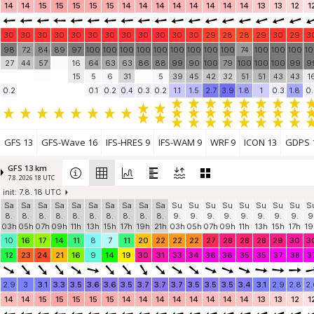
14
14
15
15
15
15
15
14
14
14
14
14
14
14
14
13
13
12
1
30
30
30
30
30
30
30
30
30
30
30
30
29
28
28
29
30
29
3
98
72
84
89
97
100
100
100
100
100
100
100
100
100
74
100
100
100
1
27
44
57
16
64
63
63
86
88
99
90
100
79
100
100
100
99
9
15
5
6
31
5
39
45
42
32
51
51
43
43
1
0.2
0.1
0.2
0.4
0.3
0.2
1.1
1.5
2.7
3.9
1.8
1
0.3
1.8
0.
GFS 13
GFS-Wave 16
IFS-HRES 9
IFS-WAM 9
WRF 9
ICON 13
GDPS 
GFS 13 km
7.8. 2026 18 UTC
init: 7.8. 18 UTC
Sa
Sa
Sa
Sa
Sa
Sa
Sa
Sa
Sa
Sa
Su
Su
Su
Su
Su
Su
Su
Su
S
8.
8.
8.
8.
8.
8.
8.
8.
8.
8.
9.
9.
9.
9.
9.
9.
9.
9.
9
03h
05h
07h
09h
11h
13h
15h
17h
19h
21h
03h
05h
07h
09h
11h
13h
15h
17h
19
10
16
17
14
11
8
7
11
20
22
22
22
27
28
28
28
29
30
3
12
23
24
21
16
9
14
19
30
31
33
34
36
36
35
35
37
38
3
2.9
3
3.1
3.3
3.5
3.6
3.6
3.5
3.7
3.7
3.7
3.5
3.5
3.5
3.4
3.1
2.9
2.8
2.
14
14
15
15
15
15
15
14
14
14
14
14
14
14
14
13
13
12
1