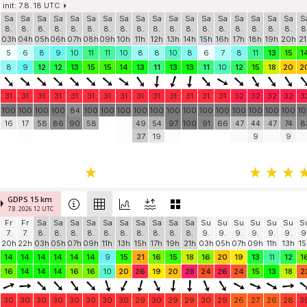
init: 7.8. 18 UTC
Sa
Sa
Sa
Sa
Sa
Sa
Sa
Sa
Sa
Sa
Sa
Sa
Sa
Sa
Sa
Sa
Sa
Sa
S
8.
8.
8.
8.
8.
8.
8.
8.
8.
8.
8.
8.
8.
8.
8.
8.
8.
8.
8
03h
04h
05h
06h
07h
08h
09h
10h
11h
12h
13h
14h
15h
16h
17h
18h
19h
20h
21
5
6
8
9
10
11
11
10
8
8
10
8
6
7
8
11
13
15
1
8
9
12
12
13
15
15
14
13
11
13
13
11
10
12
15
18
20
2
31
31
31
31
31
31
31
31
31
31
31
31
31
31
32
32
32
32
3
100
100
100
100
84
100
100
100
100
100
100
100
100
100
100
100
100
100
1
16
17
58
86
90
58
49
54
97
100
91
66
47
44
47
74
8
37
19
9
9
GDPS 15 km
7.8. 2026 12 UTC
Fr
Fr
Sa
Sa
Sa
Sa
Sa
Sa
Sa
Sa
Sa
Sa
Su
Su
Su
Su
Su
Su
S
7.
7.
8.
8.
8.
8.
8.
8.
8.
8.
8.
8.
9.
9.
9.
9.
9.
9.
9
20h
22h
03h
05h
07h
09h
11h
13h
15h
17h
19h
21h
03h
05h
07h
09h
11h
13h
15
14
14
14
14
14
14
9
15
21
16
15
18
16
20
19
13
11
12
1
16
14
14
14
16
16
10
20
26
19
20
28
24
26
24
15
13
18
2
30
30
30
30
30
30
30
30
29
30
29
29
30
29
26
27
26
28
3