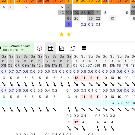
22
21
21
23
24
25
26
25
24
21
19
20
20
20
23
24
25
24
2
5
11
5
5
71
5
43
100
100
86
100
71
5
5
1
65
20
25
22
10
5
0.2
0.3
0.1
GFS-Wave 16 km
8.8. 2026 00 UTC
Sa
Sa
Sa
Sa
Sa
Sa
Sa
Sa
Sa
Sa
Su
Su
Su
Su
Su
Su
Su
Su
S
8.
8.
8.
8.
8.
8.
8.
8.
8.
8.
9.
9.
9.
9.
9.
9.
9.
9.
9
03h
05h
07h
09h
11h
13h
15h
17h
19h
21h
03h
05h
07h
09h
11h
13h
15h
17h
19
0.7
0.7
0.7
0.6
0.6
0.5
0.5
0.5
0.5
0.6
0.6
0.6
0.6
0.6
0.6
0.6
0.6
0.7
0.
6
5
5
5
5
5
5
5
5
4
12
11
11
11
10
10
10
10
1
0.7
0.7
0.6
0.6
0.5
0.5
0.4
0.2
0.4
0.5
0.3
0.4
0.4
0.5
0.5
0.6
0.6
0.
6
5
5
5
5
5
5
5
3
4
11
11
11
10
10
10
10
1
54
70
77
8
0.2
0.2
0.4
0.3
0.3
0.3
6
12
4
4
4
4
0.2
0.1
0.1
0.1
0.4
0.5
0.3
0.4