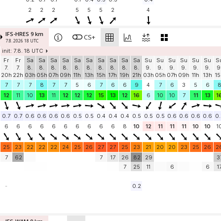
2
2
2
5
5
5
2
4
IFS-HRES 9 km
CS+
7.8. 2026 18 UTC
init: 7.8. 18 UTC
Fr
Fr
Sa
Sa
Sa
Sa
Sa
Sa
Sa
Sa
Sa
Sa
Su
Su
Su
Su
Su
Su
S
7.
7.
8.
8.
8.
8.
8.
8.
8.
8.
8.
8.
9.
9.
9.
9.
9.
9.
9
20h
22h
03h
05h
07h
09h
11h
13h
15h
17h
19h
21h
03h
05h
07h
09h
11h
13h
15
7
7
7
8
7
7
5
6
7
6
6
9
4
7
6
3
5
6
12
11
10
13
11
12
12
12
15
13
12
16
6
10
10
7
11
13
1
0.7
0.7
0.6
0.6
0.6
0.6
0.5
0.5
0.4
0.4
0.4
0.5
0.5
0.5
0.6
0.6
0.6
0.6
0.
6
6
6
6
6
6
6
6
6
6
8
10
12
11
11
11
10
10
1
25
23
22
22
22
24
25
26
27
27
25
23
21
20
20
23
25
26
2
7
62
7
17
26
82
29
3
7
25
11
6
6
1
-
0.2