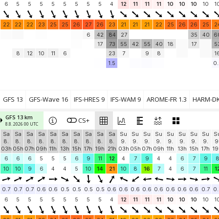
6
5
5
5
5
5
5
5
5
4
12
11
11
11
10
10
10
10
1
22
22
22
23
25
25
26
27
26
23
21
21
21
22
25
26
26
25
2
6
42
84
27
35
40
6
17
73
55
42
55
40
18
17
5
8
12
10
11
6
23
7
9
8
1
1.5
0.
GFS 13
GFS-Wave 16
IFS-HRES 9
IFS-WAM 9
AROME-FR 1.3
HARM-DK
GFS 13 km
CS+
8.8. 2026 00 UTC
Sa
Sa
Sa
Sa
Sa
Sa
Sa
Sa
Sa
Sa
Su
Su
Su
Su
Su
Su
Su
Su
S
8.
8.
8.
8.
8.
8.
8.
8.
8.
8.
9.
9.
9.
9.
9.
9.
9.
9.
9
03h
05h
07h
09h
11h
13h
15h
17h
19h
21h
03h
05h
07h
09h
11h
13h
15h
17h
19
6
6
6
5
5
5
6
9
11
12
4
7
9
4
4
6
7
9
10
10
9
6
4
4
5
10
14
21
10
8
16
7
4
6
7
11
1
0.7
0.7
0.7
0.6
0.6
0.5
0.5
0.5
0.5
0.6
0.6
0.6
0.6
0.6
0.6
0.6
0.6
0.7
0.
6
5
5
5
5
5
5
5
5
4
12
11
11
11
10
10
10
10
1