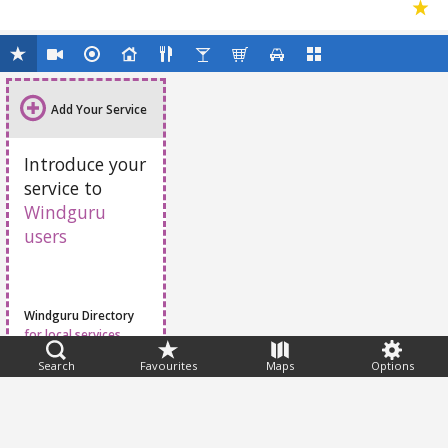
Add Your Service
Introduce your
service to
Windguru
users
Windguru Directory
for local services
Search
Favourites
Maps
Options
Feedback
Help
|
FAQ
|
Terms
|
Privacy
|
Advertising
|
Stations
|
App
© 2026 Windguru