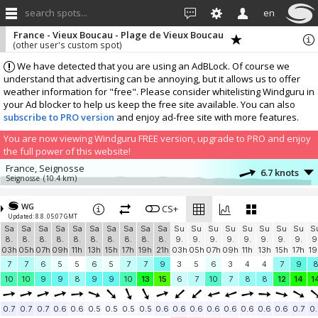
search spots...
en
France - Vieux Boucau - Plage de Vieux Boucau
(other user's custom spot)
We have detected that you are using an AdBLock. Of course we
understand that advertising can be annoying, but it allows us to offer
weather information for "free". Please consider whitelisting Windguru in
your Ad blocker to help us keep the free site available. You can also
subscribe to PRO version
and enjoy ad-free site with more features.
You are now viewing Windguru FREE version, upgrade to PRO and enjoy
the full power of this website!
France, Seignosse
6.7 knots
Seignosse
(10.4 km)
More stations:
WG
Anglet
CS+
2.3 knots
Updated: 8.8. 05:07 GMT
Cavaliers
(30.8 km)
Sa
Sa
Sa
Sa
Sa
Sa
Sa
Sa
Sa
Sa
Su
Su
Su
Su
Su
Su
Su
Su
S
Socoa - Saint Jean de Luz
3.3 knots
8.
8.
8.
8.
8.
8.
8.
8.
8.
8.
9.
9.
9.
9.
9.
9.
9.
9.
9
Socoa
(49 km)
03h
05h
07h
09h
11h
13h
15h
17h
19h
21h
03h
05h
07h
09h
11h
13h
15h
17h
19
Add your station...
7
7
6
5
5
6
5
7
7
9
3
5
6
3
4
4
7
9
10
10
9
9
8
9
9
10
13
15
6
7
10
7
8
8
12
14
1
0.7
0.7
0.7
0.6
0.6
0.5
0.5
0.5
0.5
0.6
0.6
0.6
0.6
0.6
0.6
0.6
0.6
0.7
0.