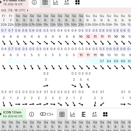
IFS-WAM 9 km
7.8. 2026 18 UTC
init: 7.8. 18 UTC
Fr
Fr
Sa
Sa
Sa
Sa
Sa
Sa
Sa
Sa
Sa
Sa
Su
Su
Su
Su
Su
Su
S
7.
7.
8.
8.
8.
8.
8.
8.
8.
8.
8.
8.
9.
9.
9.
9.
9.
9.
9
20h
22h
03h
05h
07h
09h
11h
13h
15h
17h
19h
21h
03h
05h
07h
09h
11h
13h
15
0.7
0.7
0.6
0.6
0.6
0.6
0.5
0.5
0.4
0.4
0.4
0.5
0.5
0.5
0.6
0.6
0.6
0.6
0.
6
6
6
6
6
6
6
6
6
6
8
10
12
11
11
11
10
10
1
0.4
0.7
0.6
0.5
0.5
0.5
0.4
0.4
0.3
0.3
0.3
0.2
0.4
0.5
0.5
0.6
0.6
0.6
0.
4
6
5
5
5
5
5
5
5
5
5
11
11
11
10
10
10
10
57
64
69
66
6
0.2
0.2
0.3
0.2
3
2
5
4
0.3
0.1
0.2
0.3
0.3
0.3
0.1
0.2
0.2
0.2
0.1
0.3
0.2
0.1
0.1
0.
3
1
2
2
2
2
2
2
2
2
1
2
2
2
1
1
ICON 13 km
CS+
8.8. 2026 00 UTC
Sa
Sa
Sa
Sa
Sa
Sa
Sa
Sa
Sa
Sa
Sa
Sa
Sa
Sa
Sa
Sa
Sa
Sa
S
8.
8.
8.
8.
8.
8.
8.
8.
8.
8.
8.
8.
8.
8.
8.
8.
8.
8.
8