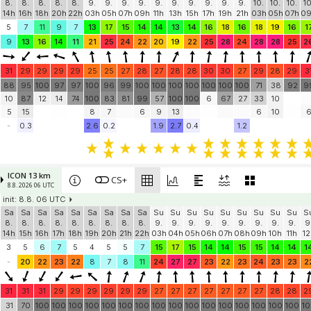
IFS-HRES 9 km
CS+
8.8. 2026 06 UTC
init: 8.8. 06 UTC
Sa
Sa
Sa
Sa
Sa
Su
Su
Su
Su
Su
Su
Su
Su
Su
Su
Mo
Mo
Mo
M
8.
8.
8.
8.
8.
9.
9.
9.
9.
9.
9.
9.
9.
9.
9.
10.
10.
10.
10
14h
16h
18h
20h
22h
03h
05h
07h
09h
11h
13h
15h
17h
19h
21h
03h
05h
07h
0
5
7
11
9
7
13
17
15
14
14
13
14
16
18
16
18
19
16
1
9
13
16
14
11
21
25
24
22
20
19
22
25
28
24
28
28
25
2
31
29
29
29
29
25
25
27
28
27
28
28
30
30
27
29
28
29
3
88
95
100
97
97
100
96
99
100
100
100
100
100
100
100
71
38
92
9
10
87
12
14
74
100
83
81
99
57
100
100
6
67
27
33
10
5
15
8
7
6
9
13
6
10
-
0.3
2.6
0.2
1.9
2.7
0.4
1.2
ICON 13 km
CS+
8.8. 2026 06 UTC
init: 8.8. 06 UTC
Sa
Sa
Sa
Sa
Sa
Sa
Sa
Sa
Sa
Su
Su
Su
Su
Su
Su
Su
Su
Su
S
8.
8.
8.
8.
8.
8.
8.
8.
8.
9.
9.
9.
9.
9.
9.
9.
9.
9.
9
14h
15h
16h
17h
18h
19h
20h
21h
22h
03h
04h
05h
06h
07h
08h
09h
10h
11h
12