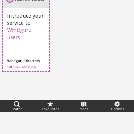
Add Your Service
Introduce your
service to
Windguru
users
Windguru Directory
for local services
Search
Favourites
Maps
Options
Feedback
Help
|
FAQ
|
Terms
|
Privacy
|
Advertising
|
Stations
|
App
© 2026 Windguru