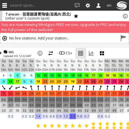
search spots...
en
Taiwan - 苗栗縣通霄飛場(迎風向:西北)
(other user's custom spot)
We have detected that you are using an AdBLock. Of course we
understand that advertising can be annoying, but it allows us to offer
weather information for "free". Please consider whitelisting Windguru in
your Ad blocker to help us keep the free site available. You can also
subscribe to PRO version
and enjoy ad-free site with more features.
You are now viewing Windguru FREE version, upgrade to PRO and enjoy
the full power of this website!
No live stations. Add your station...
WG
CS+
Updated: 8.8. 12:32 GMT
Sa
Sa
Sa
Sa
Sa
Su
Su
Su
Su
Su
Su
Su
Su
Su
Su
Mo
Mo
Mo
M
8.
8.
8.
8.
8.
9.
9.
9.
9.
9.
9.
9.
9.
9.
9.
10.
10.
10.
10
14h
16h
18h
20h
22h
03h
05h
07h
09h
11h
13h
15h
17h
19h
21h
03h
05h
07h
0
4
6
9
6
6
12
13
12
13
13
13
14
15
17
16
18
18
16
1
9
14
17
9
8
19
22
20
20
20
19
22
24
26
23
28
28
26
2
31
30
28
28
28
26
26
26
27
27
27
27
28
28
27
27
27
28
3