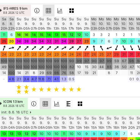
IFS-HRES 9 km
8.8. 2026 12 UTC
Sa
Sa
Su
Su
Su
Su
Su
Su
Su
Su
Su
Su
Mo
Mo
Mo
Mo
Mo
Mo
M
8.
8.
9.
9.
9.
9.
9.
9.
9.
9.
9.
9.
10.
10.
10.
10.
10.
10.
10
20h
22h
03h
05h
07h
09h
11h
13h
15h
17h
19h
21h
03h
05h
07h
09h
11h
13h
15
11
6
16
16
14
15
14
13
15
12
12
10
3
3
2
1
2
1
1
25
20
36
38
34
34
32
31
34
29
27
23
9
7
6
7
10
9
24
23
23
23
23
23
24
23
24
24
26
27
26
25
27
29
31
31
3
100
100
100
100
100
100
100
99
100
90
99
97
90
97
99
59
67
98
9
49
100
100
100
100
100
100
100
100
82
10
15
30
44
85
38
50
47
1
14
100
14
21
8
29
69
98
76
58
17
19
21
8
7
11
2
-
4.8
2.1
3.4
4.7
11.8
7.1
4.1
1.3
0.5
0.1
0.
ICON 13 km
8.8. 2026 18 UTC
init: 8.8. 18 UTC
Su
Su
Su
Su
Su
Su
Su
Su
Su
Su
Su
Su
Su
Su
Su
Su
Su
Su
S
9.
9.
9.
9.
9.
9.
9.
9.
9.
9.
9.
9.
9.
9.
9.
9.
9.
9.
9
03h
04h
05h
06h
07h
08h
09h
10h
11h
12h
13h
14h
15h
16h
17h
18h
19h
20h
21
13
13
13
12
12
10
10
10
11
10
10
9
9
9
10
9
7
5
4