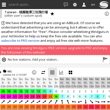
search spots...
en
Taiwan - 桃園龍潭三坑飛行場
(other user's custom spot)
We have detected that you are using an AdBLock. Of course we
understand that advertising can be annoying, but it allows us to offer
weather information for "free". Please consider whitelisting Windguru in
your Ad blocker to help us keep the free site available. You can also
subscribe to PRO version
and enjoy ad-free site with more features.
You are now viewing Windguru FREE version, upgrade to PRO and enjoy
the full power of this website!
No live stations. Add your station...
WG
Updated: 8.8. 21:35 GMT
Su
Su
Su
Su
Su
Su
Su
Su
Su
Su
Mo
Mo
Mo
Mo
Mo
Mo
Mo
Mo
M
9.
9.
9.
9.
9.
9.
9.
9.
9.
9.
10.
10.
10.
10.
10.
10.
10.
10.
10
03h
05h
07h
09h
11h
13h
15h
17h
19h
21h
03h
05h
07h
09h
11h
13h
15h
17h
19
14
14
13
13
12
12
12
10
9
6
3
2
2
2
2
2
2
2
1
34
34
32
31
30
29
29
25
22
16
7
6
5
6
6
7
9
7
5
24
24
24
24
25
25
26
26
26
27
25
25
26
28
30
32
31
29
2