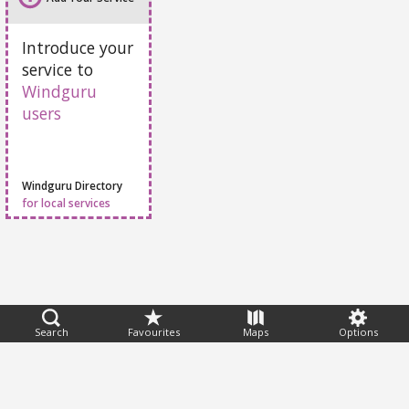
Add Your Service
Introduce your
service to
Windguru
users
Windguru Directory
for local services
Search
Favourites
Maps
Options
Feedback
Help
|
FAQ
|
Terms
|
Privacy
|
Advertising
|
Stations
|
App
© 2026 Windguru