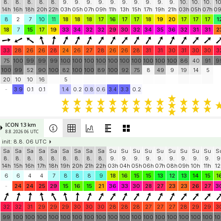
IFS-HRES 9 km
8.8. 2026 06 UTC
init: 8.8. 06 UTC
Sa
Sa
Sa
Sa
Sa
Su
Su
Su
Su
Su
Su
Su
Su
Su
Su
Mo
Mo
Mo
M
8.
8.
8.
8.
8.
9.
9.
9.
9.
9.
9.
9.
9.
9.
9.
10.
10.
10.
10
14h
16h
18h
20h
22h
03h
05h
07h
09h
11h
13h
15h
17h
19h
21h
03h
05h
07h
0
8
2
7
10
11
18
18
18
17
16
17
17
18
19
20
17
17
17
1
18
7
15
17
19
33
34
32
32
29
30
32
34
35
36
32
31
31
2
33
28
26
26
28
24
26
27
28
26
26
28
31
31
30
31
30
30
3
75
100
99
99
99
100
100
100
100
100
100
100
100
100
100
86
40
91
9
100
99
52
90
100
82
100
100
89
100
92
75
8
49
9
19
14
5
20
10
10
16
5
-
3.9
0.1
0.1
1.4
0.2
0.8
0.6
3.4
3.3
0.2
ICON 13 km
8.8. 2026 06 UTC
init: 8.8. 06 UTC
Sa
Sa
Sa
Sa
Sa
Sa
Sa
Sa
Sa
Su
Su
Su
Su
Su
Su
Su
Su
Su
S
8.
8.
8.
8.
8.
8.
8.
8.
8.
9.
9.
9.
9.
9.
9.
9.
9.
9.
9
14h
15h
16h
17h
18h
19h
20h
21h
22h
03h
04h
05h
06h
07h
08h
09h
10h
11h
12