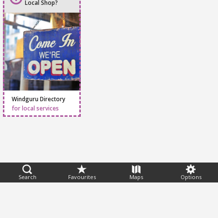
Do you own a
Local Shop?
Windguru Directory
for local services
Search
Favourites
Maps
Options
Feedback
Help
|
FAQ
|
Terms
|
Privacy
|
Advertising
|
Stations
|
App
© 2026 Windguru