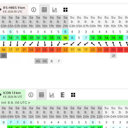
IFS-HRES 9 km
8.8. 2026 00 UTC
Sa
Sa
Sa
Sa
Sa
Sa
Sa
Sa
Sa
Sa
Su
Su
Su
Su
Su
Su
Su
Su
S
8.
8.
8.
8.
8.
8.
8.
8.
8.
8.
9.
9.
9.
9.
9.
9.
9.
9.
9
03h
05h
07h
09h
11h
13h
15h
17h
19h
21h
03h
05h
07h
09h
11h
13h
15h
17h
19
5
6
5
5
4
3
4
5
5
8
4
3
3
4
4
4
5
5
3
9
12
11
14
13
12
12
13
12
16
8
5
7
12
13
14
14
13
7
18
17
17
21
24
27
28
28
27
22
17
16
17
22
25
28
30
30
2
91
21
45
45
8
7
ICON 13 km
8.8. 2026 06 UTC
init: 8.8. 06 UTC
Sa
Sa
Sa
Sa
Sa
Sa
Sa
Sa
Sa
Sa
Sa
Sa
Sa
Sa
Sa
Su
Su
Su
S
8.
8.
8.
8.
8.
8.
8.
8.
8.
8.
8.
8.
8.
8.
8.
9.
9.
9.
9
08h
09h
10h
11h
12h
13h
14h
15h
16h
17h
18h
19h
20h
21h
22h
03h
04h
05h
0
6
7
7
6
6
5
5
4
4
5
5
5
5
6
5
3
3
3
3