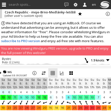
search spots...
en
Czech Republic - moje-Brno-Medlánky-letiště
(other user's custom spot)
We have detected that you are using an AdBLock. Of course we
understand that advertising can be annoying, but it allows us to offer
weather information for "free". Please consider whitelisting Windguru in
your Ad blocker to help us keep the free site available. You can also
subscribe to PRO version
and enjoy ad-free site with more features.
You are now viewing Windguru FREE version, upgrade to PRO and enjoy
the full power of this website!
Bystrc
1.9 knots
Bubi
(2.2 km)
More stations:
WG
F4 ŠKOLA WINDSURFINGU
2.7 knots
Updated: 8.8. 09:35 GMT
Vojtěch Kaczur
(37.7 km)
Sa
Sa
Sa
Sa
Sa
Sa
Sa
Sa
Su
Su
Su
Su
Su
Su
Su
Su
Su
Su
M
Wake Merkur
4.3 knots
8.
8.
8.
8.
8.
8.
8.
8.
9.
9.
9.
9.
9.
9.
9.
9.
9.
9.
10
Wake Park Merkur
(37.8 km)
08h
10h
12h
14h
16h
18h
20h
22h
03h
05h
07h
09h
11h
13h
15h
17h
19h
21h
0
Nové Mlýny III
? knots
6
6
5
4
4
5
5
5
3
3
3
4
5
4
5
4
3
3
3
Šakvice
(39.4 km)
13
12
11
9
10
10
12
12
6
5
5
8
10
10
10
10
7
4
4
Czech Republic
3.1 knots
Devin PG TOP 559m n.
(41.6 km)
19
23
25
27
28
27
24
20
15
14
16
21
25
28
30
30
28
24
1
Add your station...