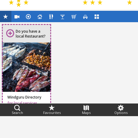
Do you have a
local Restaurant?
Windguru Directory
for local services
Search
Favourites
Maps
Options
Feedback
Help
|
FAQ
|
Terms
|
Privacy
|
Advertising
|
Stations
|
App
© 2026 Windguru