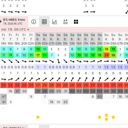
3
2
2
5
3
3
3
IFS-HRES 9 km
7.8. 2026 06 UTC
init: 7.8. 06 UTC
Fr
Fr
Fr
Fr
Fr
Sa
Sa
Sa
Sa
Sa
Sa
Sa
Sa
Sa
Sa
Su
Su
Su
S
7.
7.
7.
7.
7.
8.
8.
8.
8.
8.
8.
8.
8.
8.
8.
9.
9.
9.
9
14h
16h
18h
20h
22h
03h
05h
07h
09h
11h
13h
15h
17h
19h
21h
03h
05h
07h
0
9
9
7
8
9
13
10
5
3
3
8
10
9
10
12
18
13
3
11
11
8
10
11
17
14
7
5
5
10
13
12
13
15
23
16
7
1
0.6
0.6
0.6
0.6
0.6
1
1
0.9
0.9
0.9
0.9
1
1
1
1.1
1.5
1.5
1.5
1.
7
7
7
7
7
5
6
7
7
7
8
8
8
8
8
8
8
8
29
29
29
29
29
27
28
28
28
28
28
29
29
29
29
29
29
29
2
18
61
26
91
98
68
50
31
99
82
100
99
100
88
95
99
9
47
9
7
8
60
7
18
1
41
5
18
10
25
-