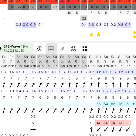
29
28
28
28
28
28
29
29
30
30
29
29
28
29
28
28
29
29
2
-
100
85
100
71
100
100
37
100
100
100
100
100
100
100
100
100
100
1
-
10
5
5
5
5
5
7
-
32
-
0.3
0.9
0.9
0.1
0.4
0.6
0.3
0.1
0.2
0.6
0.7
GFS-Wave 16 km
7.8. 2026 12 UTC
Fr
Fr
Sa
Sa
Sa
Sa
Sa
Sa
Sa
Sa
Sa
Sa
Su
Su
Su
Su
Su
Su
S
7.
7.
8.
8.
8.
8.
8.
8.
8.
8.
8.
8.
9.
9.
9.
9.
9.
9.
9
20h
22h
03h
05h
07h
09h
11h
13h
15h
17h
19h
21h
03h
05h
07h
09h
11h
13h
15
0.4
0.4
0.5
0.5
0.5
0.5
0.5
0.6
0.6
0.6
0.6
0.6
0.7
0.8
0.8
0.8
0.8
0.8
0.
7
7
7
7
7
7
7
7
7
8
8
7
7
9
9
9
9
8
0.3
0.3
0.4
0.4
0.4
0.5
0.5
0.5
0.5
0.5
0.5
0.5
0.5
0.6
0.7
0.8
0.7
0.7
0.
7
7
7
7
7
6
6
6
6
7
7
7
7
9
9
9
9
8
55
83
86
78
74
6
0.3
0.2
0.2
0.2
0.2
0.2
0.2
5
9
14
14
14
13
13
0.2
0.2
0.2
0.2
0.4
0.4
0.