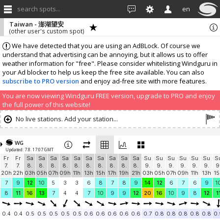
search spots...
en
Taiwan - 澎湖望安
(other user's custom spot)
We have detected that you are using an AdBLock. Of course we
understand that advertising can be annoying, but it allows us to offer
weather information for "free". Please consider whitelisting Windguru in
your Ad blocker to help us keep the free site available. You can also
subscribe to PRO version
and enjoy ad-free site with more features.
You are now viewing Windguru FREE version, upgrade to PRO and enjoy
the full power of this website!
No live stations. Add your station...
WG
Updated: 7.8. 17:07 GMT
Fr
Fr
Sa
Sa
Sa
Sa
Sa
Sa
Sa
Sa
Sa
Sa
Su
Su
Su
Su
Su
Su
S
7.
7.
8.
8.
8.
8.
8.
8.
8.
8.
8.
8.
9.
9.
9.
9.
9.
9.
9
20h
22h
03h
05h
07h
09h
11h
13h
15h
17h
19h
21h
03h
05h
07h
09h
11h
13h
15
7
9
12
10
5
3
3
6
8
7
8
9
14
12
6
7
6
9
1
8
11
16
13
7
4
4
7
10
9
9
12
20
16
10
9
8
12
1
0.4
0.4
0.5
0.5
0.5
0.5
0.5
0.6
0.6
0.6
0.6
0.6
0.7
0.8
0.8
0.8
0.8
0.8
0.