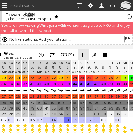
search spots...
en
Taiwan - 水湳洞
(other user's custom spot)
We have detected that you are using an AdBLock. Of course we
understand that advertising can be annoying, but it allows us to offer
weather information for "free". Please consider whitelisting Windguru in
your Ad blocker to help us keep the free site available. You can also
subscribe to PRO version
and enjoy ad-free site with more features.
You are now viewing Windguru FREE version, upgrade to PRO and enjoy
the full power of this website!
No live stations. Add your station...
WG
CS+
Updated: 7.8. 21:35 GMT
Sa
Sa
Sa
Sa
Sa
Sa
Sa
Sa
Sa
Sa
Su
Su
Su
Su
Su
Su
Su
Su
S
8.
8.
8.
8.
8.
8.
8.
8.
8.
8.
9.
9.
9.
9.
9.
9.
9.
9.
9
03h
05h
07h
09h
11h
13h
15h
17h
19h
21h
03h
05h
07h
09h
11h
13h
15h
17h
19
20
22
21
22
23
23
23
22
20
21
24
25
24
23
23
23
21
18
1
34
36
36
37
40
41
40
38
36
39
44
46
45
43
40
39
38
33
2
27
27
28
28
29
29
28
27
28
27
26
27
27
27
28
29
29
29
2