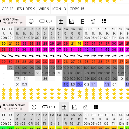
99
99
98
96
82
91
100
100
100
100
99
98
100
100
98
100
100
100
9
70
79
90
48
79
66
41
78
89
87
94
94
96
84
82
83
85
85
7
28
28
32
39
47
35
25
50
54
71
57
73
55
60
60
8
35
9
0.2
0.6
0.2
0.1
0.5
0.7
1
1.4
1
3
1.2
1.2
1.2
1.3
0.2
0.6
GFS 13
IFS-HRES 9
WRF 9
ICON 13
GDPS 15
GFS 13 km
CS+
7.8. 2026 12 UTC
Fr
Fr
Sa
Sa
Sa
Sa
Sa
Sa
Sa
Sa
Sa
Sa
Su
Su
Su
Su
Su
Su
S
7.
7.
8.
8.
8.
8.
8.
8.
8.
8.
8.
8.
9.
9.
9.
9.
9.
9.
9
20h
22h
03h
05h
07h
09h
11h
13h
15h
17h
19h
21h
03h
05h
07h
09h
11h
13h
15
20
21
22
28
25
28
28
29
28
26
21
19
27
27
27
27
30
29
2
26
29
32
36
35
35
35
37
37
36
34
35
42
43
41
42
39
38
3
29
30
28
28
29
29
30
30
31
26
27
26
28
27
28
27
27
27
2
-
72
98
100
100
100
100
100
100
100
100
100
100
100
100
100
100
100
1
-
100
100
99
25
100
100
9
100
100
100
96
100
100
100
99
100
1
-
17
7
36
100
100
100
99
100
98
99
100
10
9
-
0.1
0.3
4.8
1.3
10.4
0.2
1.4
1.9
0.1
1.