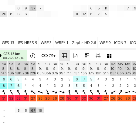
Quickflash
(44.8 km)
6
9
37
7
6
8
11
7
Add your station...
20
8
6
6
11
12
8
7
5
GFS 13
IFS-HRES 9
WRF 3
WRF* 1
Zephr-HD 2.6
WRF 9
ICON 7
ICO
GFS 13 km
CS+
8.8. 2026 12 UTC
Sa
Sa
Sa
Sa
Sa
Su
Su
Su
Su
Su
Su
Su
Su
Su
Su
Mo
Mo
Mo
M
8.
8.
8.
8.
8.
9.
9.
9.
9.
9.
9.
9.
9.
9.
9.
10.
10.
10.
10
14h
16h
18h
20h
22h
03h
05h
07h
09h
11h
13h
15h
17h
19h
21h
03h
05h
07h
0
6
6
5
4
4
3
4
3
2
5
6
7
5
4
3
2
1
1
1
8
7
6
4
4
4
4
3
2
3
5
5
4
3
4
2
2
2
3
31
32
32
31
27
25
26
26
28
30
31
30
30
31
27
26
26
26
2
-
-
5
5
67
19
-
-