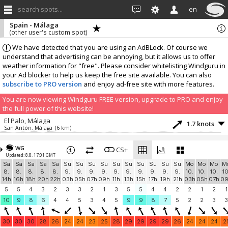
search spots...
en
Spain - Málaga
(other user's custom spot)
We have detected that you are using an AdBLock. Of course we
understand that advertising can be annoying, but it allows us to offer
weather information for "free". Please consider whitelisting Windguru in
your Ad blocker to help us keep the free site available. You can also
subscribe to PRO version
and enjoy ad-free site with more features.
You are now viewing Windguru FREE version, upgrade to PRO and enjoy
the full power of this website!
El Palo, Málaga
1.7 knots
San Antón, Málaga
(6 km)
More stations:
WG
El Mirador
CS+
3.8 knots
Updated: 8.8. 17:01 GMT
WS3900
(28.2 km)
Sa
Sa
Sa
Sa
Sa
Su
Su
Su
Su
Su
Su
Su
Su
Su
Su
Mo
Mo
Mo
M
La Viñuela
1 knots
8.
8.
8.
8.
8.
9.
9.
9.
9.
9.
9.
9.
9.
9.
9.
10.
10.
10.
10
Meteo Malaga
(28.3 km)
14h
16h
18h
20h
22h
03h
05h
07h
09h
11h
13h
15h
17h
19h
21h
03h
05h
07h
0
Archidona
2.5 knots
5
5
4
3
2
3
3
2
1
3
5
5
4
4
2
2
1
2
1
Archidona
(42.3 km)
10
9
8
6
4
4
5
3
4
5
9
9
8
7
5
2
2
3
3
Monteros
0 knots
MarbellaKITESCHOOL.com
(44.4 km)
30
30
30
28
26
24
24
23
25
28
29
29
29
29
26
24
24
24
2
Playa del Pinillo - Rio Real
2.5 knots