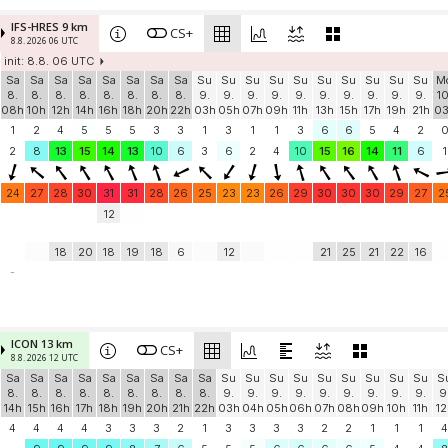
IFS-HRES 9 km
CS+
8.8. 2026 06 UTC
init: 8.8. 06 UTC
Sa
Sa
Sa
Sa
Sa
Sa
Sa
Sa
Su
Su
Su
Su
Su
Su
Su
Su
Su
Su
M
8.
8.
8.
8.
8.
8.
8.
8.
9.
9.
9.
9.
9.
9.
9.
9.
9.
9.
10
08h
10h
12h
14h
16h
18h
20h
22h
03h
05h
07h
09h
11h
13h
15h
17h
19h
21h
0
1
2
4
5
5
5
3
3
1
3
1
1
3
6
6
5
4
2
2
8
13
15
14
13
10
6
3
6
2
4
10
15
16
14
11
6
1
24
27
28
30
31
31
28
26
25
23
23
26
29
30
30
30
29
27
2
12
18
20
18
19
18
6
12
21
25
21
22
16
-
ICON 13 km
CS+
8.8. 2026 12 UTC
Sa
Sa
Sa
Sa
Sa
Sa
Sa
Sa
Sa
Su
Su
Su
Su
Su
Su
Su
Su
Su
S
8.
8.
8.
8.
8.
8.
8.
8.
8.
9.
9.
9.
9.
9.
9.
9.
9.
9.
9
14h
15h
16h
17h
18h
19h
20h
21h
22h
03h
04h
05h
06h
07h
08h
09h
10h
11h
12
4
4
4
4
3
3
3
2
1
3
3
3
3
2
2
1
1
1
4