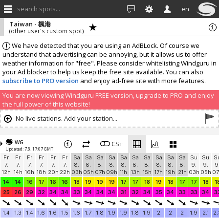
search spots...
en
Taiwan - 楓港
(other user's custom spot)
We have detected that you are using an AdBLock. Of course we
understand that advertising can be annoying, but it allows us to offer
weather information for "free". Please consider whitelisting Windguru in
your Ad blocker to help us keep the free site available. You can also
subscribe to PRO version
and enjoy ad-free site with more features.
You are now viewing Windguru FREE version, upgrade to PRO and enjoy
the full power of this website!
No live stations. Add your station...
WG
CS+
Updated: 7.8. 17:07 GMT
Fr
Fr
Fr
Fr
Fr
Fr
Sa
Sa
Sa
Sa
Sa
Sa
Sa
Sa
Sa
Sa
Su
Su
S
7.
7.
7.
7.
7.
7.
8.
8.
8.
8.
8.
8.
8.
8.
8.
8.
9.
9.
9
12h
14h
16h
18h
20h
22h
03h
05h
07h
09h
11h
13h
15h
17h
19h
21h
03h
05h
07
14
14
16
17
16
16
18
19
19
19
17
17
18
19
18
17
17
18
1
25
26
29
32
34
34
33
34
34
34
31
32
34
35
34
33
33
34
3
1.4
1.3
1.4
1.6
1.6
1.5
1.6
1.7
1.8
1.9
1.9
1.8
1.9
2
2
2
1.9
2.1
2.