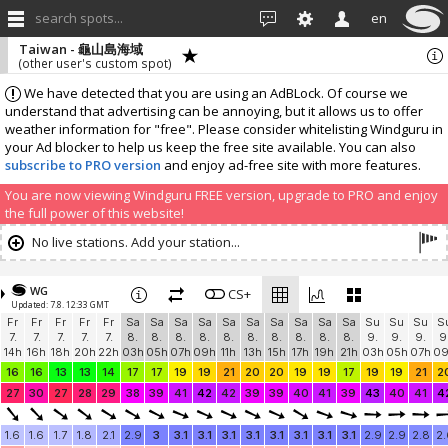
search spots...
en
Taiwan - 龜山島海域
(other user's custom spot)
We have detected that you are using an AdBLock. Of course we
understand that advertising can be annoying, but it allows us to offer
weather information for "free". Please consider whitelisting Windguru in
your Ad blocker to help us keep the free site available. You can also
subscribe to PRO version
and enjoy ad-free site with more features.
You are now viewing Windguru FREE version, upgrade to PRO and enjoy
the full power of this website!
No live stations. Add your station...
WG
CS+
Updated: 7.8. 12:33 GMT
Fr
Fr
Fr
Fr
Fr
Sa
Sa
Sa
Sa
Sa
Sa
Sa
Sa
Sa
Sa
Su
Su
Su
S
7.
7.
7.
7.
7.
8.
8.
8.
8.
8.
8.
8.
8.
8.
8.
9.
9.
9.
9
14h
16h
18h
20h
22h
03h
05h
07h
09h
11h
13h
15h
17h
19h
21h
03h
05h
07h
0
16
16
13
13
14
17
17
19
19
21
20
20
19
19
17
19
19
21
2
27
30
27
28
29
38
39
41
42
42
39
39
40
41
39
43
40
41
4
1.6
1.6
1.7
1.8
2.1
2.9
3
3.1
3.1
3.1
3.1
3.1
3.1
3.1
3.1
2.9
2.9
2.8
2.