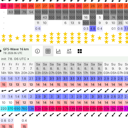
34
33
31
30
29
27
27
28
31
30
29
30
27
26
27
28
28
27
2
-
63
100
79
54
100
100
100
100
100
100
100
100
100
100
100
100
100
1
-
100
43
100
96
85
100
100
16
100
5
100
74
100
1
-
11
10
6
13
9
100
100
9
9
10
35
1
-
0.6
0.5
4.8
0.4
0.1
0.6
1.
GFS-Wave 16 km
7.8. 2026 06 UTC
init: 7.8. 06 UTC
Fr
Fr
Fr
Fr
Fr
Sa
Sa
Sa
Sa
Sa
Sa
Sa
Sa
Sa
Sa
Su
Su
Su
S
7.
7.
7.
7.
7.
8.
8.
8.
8.
8.
8.
8.
8.
8.
8.
9.
9.
9.
9
14h
16h
18h
20h
22h
03h
05h
07h
09h
11h
13h
15h
17h
19h
21h
03h
05h
07h
0
1.6
1.6
1.7
1.8
2.1
2.9
3
3.1
3.1
3.1
3.1
3.1
3.1
3.1
3.1
2.9
2.9
2.8
2.
15
13
13
12
13
14
14
14
15
15
14
14
14
14
14
14
14
14
1
1.1
1.4
1.4
1.6
2
2.9
3
3
3
3
3
2.9
3
3
3.1
2.9
2.8
2.7
2.
10
10
14
12
13
14
14
14
15
15
14
14
14
14
14
14
14
14
1
220
370
690
780
1.3k
3.2k
3.5k
3.6k
3.8k
3.7k
3.4k
3.4k
3.5k
3.6k
3.6k
3.1k
3k
2.9k
2.
0.8
0.7
0.4
15
15
15