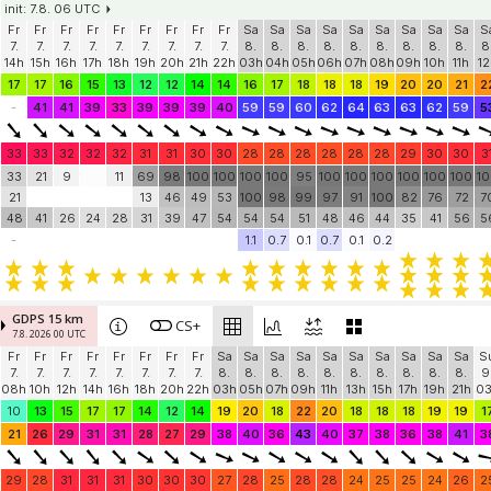
init: 7.8. 06 UTC
Fr
Fr
Fr
Fr
Fr
Fr
Fr
Fr
Fr
Sa
Sa
Sa
Sa
Sa
Sa
Sa
Sa
Sa
S
7.
7.
7.
7.
7.
7.
7.
7.
7.
8.
8.
8.
8.
8.
8.
8.
8.
8.
8
14h
15h
16h
17h
18h
19h
20h
21h
22h
03h
04h
05h
06h
07h
08h
09h
10h
11h
12
17
17
16
15
13
12
12
14
14
16
17
18
18
18
19
20
20
21
2
-
41
41
39
33
39
39
39
40
59
59
60
62
64
63
63
62
59
5
33
33
32
32
32
31
31
30
30
28
28
28
28
28
28
29
30
30
3
33
21
9
11
69
98
100
100
100
100
95
100
100
100
100
100
100
1
21
13
46
49
53
100
98
99
97
91
100
82
76
72
7
48
41
26
24
28
31
39
47
54
54
54
51
48
46
44
35
41
56
5
-
1.1
0.7
0.1
0.7
0.1
0.2
GDPS 15 km
CS+
7.8. 2026 00 UTC
Fr
Fr
Fr
Fr
Fr
Fr
Fr
Fr
Sa
Sa
Sa
Sa
Sa
Sa
Sa
Sa
Sa
Sa
S
7.
7.
7.
7.
7.
7.
7.
7.
8.
8.
8.
8.
8.
8.
8.
8.
8.
8.
9
08h
10h
12h
14h
16h
18h
20h
22h
03h
05h
07h
09h
11h
13h
15h
17h
19h
21h
0
10
13
15
17
17
14
12
14
19
20
18
22
20
18
18
18
19
19
1
21
26
29
31
31
28
27
29
38
40
36
43
40
37
38
36
38
41
3
29
28
31
31
31
30
30
30
27
28
25
28
28
24
25
25
24
26
2