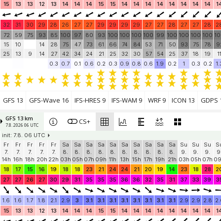
15
13
13
12
13
14
14
14
15
15
14
14
14
14
14
14
14
14
1
32
31
30
29
28
26
27
27
29
29
29
29
27
27
28
27
27
28
2
72
59
75
93
85
100
97
80
93
100
100
100
100
99
100
100
100
100
1
15
10
14
28
75
47
73
61
66
74
84
53
71
50
93
75
78
9
25
13
9
14
27
42
34
24
21
25
32
30
57
54
25
37
18
19
1
0.3
0.7
0.1
0.6
0.2
0.3
0.9
0.8
0.6
1.9
0.2
1
0.3
0.2
1.
GFS 13
GFS-Wave 16
IFS-HRES 9
IFS-WAM 9
WRF 9
ICON 13
GDPS 
GFS 13 km
CS+
7.8. 2026 06 UTC
init: 7.8. 06 UTC
Fr
Fr
Fr
Fr
Fr
Sa
Sa
Sa
Sa
Sa
Sa
Sa
Sa
Sa
Sa
Su
Su
Su
S
7.
7.
7.
7.
7.
8.
8.
8.
8.
8.
8.
8.
8.
8.
8.
9.
9.
9.
9
14h
16h
18h
20h
22h
03h
05h
07h
09h
11h
13h
15h
17h
19h
21h
03h
05h
07h
0
18
17
15
16
19
18
18
23
21
24
24
21
20
19
14
23
18
28
2
27
27
26
27
30
29
31
35
35
35
36
36
32
35
31
37
33
39
3
1.6
1.6
1.7
1.8
2.1
2.9
3
3.1
3.1
3.1
3.1
3.1
3.1
3.1
3.1
2.9
2.9
2.8
2.
15
13
13
12
13
14
14
14
15
15
14
14
14
14
14
14
14
14
1