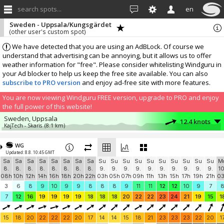
search spots...
en
Sweden - Uppsala/Kungsgärdet
(other user's custom spot)
We have detected that you are using an AdBLock. Of course we
understand that advertising can be annoying, but it allows us to offer
weather information for "free". Please consider whitelisting Windguru in
your Ad blocker to help us keep the free site available. You can also
subscribe to PRO version
and enjoy ad-free site with more features.
You are now viewing Windguru FREE version, upgrade to PRO and enjoy
the full power of this website!
Sweden, Uppsala
12.4 knots
KajTech - Skaris
(8.1 km)
More stations:
WG
SE Ziteks Udde
10.3 knots
Updated: 8.8. 10:45 GMT
SE Ziteks Udde
(43.1 km)
Sa
Sa
Sa
Sa
Sa
Sa
Sa
Sa
Su
Su
Su
Su
Su
Su
Su
Su
Su
Su
M
Add your station...
8.
8.
8.
8.
8.
8.
8.
8.
9.
9.
9.
9.
9.
9.
9.
9.
9.
9.
10
08h
10h
12h
14h
16h
18h
20h
22h
03h
05h
07h
09h
11h
13h
15h
17h
19h
21h
0
3
6
8
9
10
9
9
8
8
8
9
11
11
12
12
10
9
7
7
12
16
19
19
19
19
18
18
18
20
22
22
23
24
21
19
15
1
15
18
20
22
22
22
20
17
14
14
15
18
21
23
23
23
22
20
1