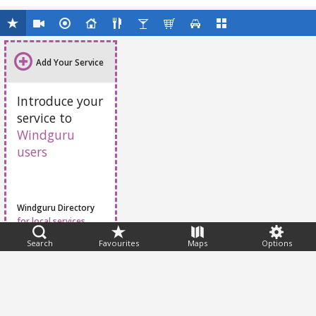
Add Your Service
Introduce your
service to
Windguru
users
Windguru Directory
for local services
Search
Favourites
Maps
Options
Feedback
Help
|
FAQ
|
Terms
|
Privacy
|
Advertising
|
Stations
|
App
© 2026 Windguru