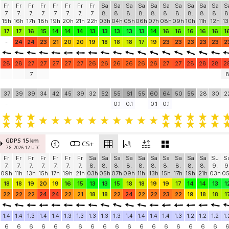
Fr
Fr
Fr
Fr
Fr
Fr
Fr
Fr
Sa
Sa
Sa
Sa
Sa
Sa
Sa
Sa
Sa
Sa
S
7.
7.
7.
7.
7.
7.
7.
7.
8.
8.
8.
8.
8.
8.
8.
8.
8.
8.
8
15h
16h
17h
18h
19h
20h
21h
22h
03h
04h
05h
06h
07h
08h
09h
10h
11h
12h
13
17
17
16
15
14
14
14
13
13
13
13
13
14
16
16
16
16
16
1
-
24
24
23
21
20
20
19
18
18
18
17
19
23
23
23
23
23
2
28
28
27
27
27
27
27
26
26
26
26
26
26
27
27
28
28
28
2
7
37
39
39
34
42
45
39
32
52
55
61
55
60
64
50
55
28
30
2
-
0.1
0.1
0.1
0.1
GDPS 15 km
CS+
7.8. 2026 12 UTC
Fr
Fr
Fr
Fr
Fr
Fr
Fr
Sa
Sa
Sa
Sa
Sa
Sa
Sa
Sa
Sa
Sa
Su
S
7.
7.
7.
7.
7.
7.
7.
8.
8.
8.
8.
8.
8.
8.
8.
8.
8.
9.
9
09h
11h
13h
15h
17h
19h
21h
03h
05h
07h
09h
11h
13h
15h
17h
19h
21h
03h
0
18
18
19
20
19
16
15
13
13
15
18
18
19
19
17
14
14
13
1
22
22
22
24
24
22
21
18
18
22
24
22
22
23
22
19
18
18
1
1.4
1.4
1.3
1.4
1.4
1.3
1.3
1.3
1.3
1.3
1.4
1.4
1.4
1.4
1.3
1.2
1.2
1.2
1.
6
6
6
6
6
6
6
6
6
6
6
6
6
6
6
6
6
6