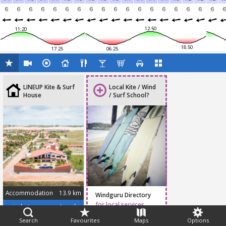
6
6
6
6
6
6
6
6
6
6
6
6
6
6
6
6
6
6
12:50
11:20
18:50
17:25
06:25
LINEUP Kite & Surf
Local Kite / Wind
House
/ Surf School?
Accommodation
13.9 km
Windguru Directory
for local services
api.whatsapp.com/send?phone=5585991431583
Search
Favourites
Maps
Options
Feedback