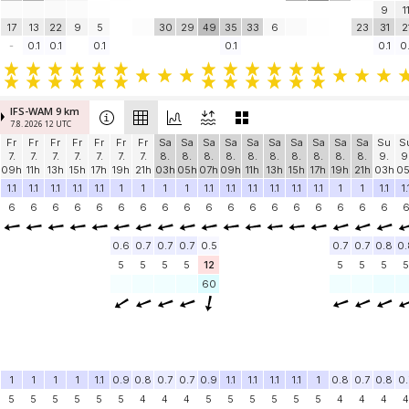
9
1
17
13
22
9
5
30
29
49
35
33
6
23
31
2
-
0.1
0.1
0.1
0.1
0.1
0.
IFS-WAM 9 km
7.8. 2026 12 UTC
Fr
Fr
Fr
Fr
Fr
Fr
Fr
Sa
Sa
Sa
Sa
Sa
Sa
Sa
Sa
Sa
Sa
Su
S
7.
7.
7.
7.
7.
7.
7.
8.
8.
8.
8.
8.
8.
8.
8.
8.
8.
9.
9
09h
11h
13h
15h
17h
19h
21h
03h
05h
07h
09h
11h
13h
15h
17h
19h
21h
03h
0
1.1
1.1
1.1
1.1
1.1
1
1
1
1
1.1
1.1
1.1
1.1
1.1
1.1
1
1
1.1
1.
6
6
6
6
6
6
6
6
6
6
6
6
6
6
6
6
6
6
0.6
0.7
0.7
0.7
0.5
0.7
0.7
0.8
0.
5
5
5
5
12
5
5
5
5
60
1
1
1
1
1.1
0.9
0.8
0.7
0.7
0.9
1.1
1.1
1.1
1.1
1
0.8
0.7
0.8
0.
5
5
5
5
5
5
4
4
4
5
5
5
5
5
5
4
4
4
4