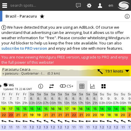
search spots...
en
Brazil - Paracuru
We have detected that you are using an AdBLock. Of course we
understand that advertising can be annoying, but it allows us to offer
weather information for "free". Please consider whitelisting Windguru in
your Ad blocker to help us keep the free site available. You can also
subscribe to PRO version
and enjoy ad-free site with more features.
You are now viewing Windguru FREE version, upgrade to PRO and enjoy
the full power of this website!
Paracuru Ceara
19.1 knots
« paracuru - Quebramar - la Petite Maison
(0.3 km)
More stations:
WG
Taiba Ceara
CS+
15.2 knots
Updated: 7.8. 22:46 GMT
Pousada Blauset Taiba
(11.3 km)
Fr
Fr
Fr
Fr
Sa
Sa
Sa
Sa
Sa
Sa
Sa
Sa
Sa
Sa
Su
Su
Su
Su
S
Cumbuco Dream Village 803V
? knots
7.
7.
7.
7.
8.
8.
8.
8.
8.
8.
8.
8.
8.
8.
9.
9.
9.
9.
9
Cumbuco Dream Village 803V
(37.9 km)
15h
17h
19h
21h
03h
05h
07h
09h
11h
13h
15h
17h
19h
21h
03h
05h
07h
09h
11
Cumbuco Ocean View Aparthotel
15 knots
18
17
15
15
15
14
15
16
16
17
18
16
14
15
14
13
14
15
1
Cumbuco Ocean View Aparthotel
(39.1 km)
22
23
21
21
19
19
21
21
21
21
22
21
20
20
19
18
18
20
2
Add your station...
1.2
1.1
1.1
1.1
1.2
1.2
1.3
1.2
1.2
1.2
1.1
1.1
1.1
1.2
1.2
1.2
1.2
1.1
1.