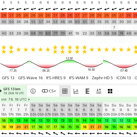
5
5
5
5
5
6
6
6
6
6
6
6
6
5
5
6
6
6
28
27
26
26
26
26
26
27
28
28
27
27
26
26
26
26
27
28
2
45
50
34
28
55
57
34
53
48
38
60
61
51
35
35
35
30
30
2
7
40
33
29
36
68
70
80
77
70
41
16
22
33
51
59
58
74
49
4
12:50
18:50
17:25
06:25
07:40
GFS 13
GFS-Wave 16
IFS-HRES 9
IFS-WAM 9
Zephr-HD 5
ICON 13
G
GFS 13 km
CS+
7.8. 2026 18 UTC
init: 7.8. 18 UTC
Fr
Fr
Fr
Fr
Sa
Sa
Sa
Sa
Sa
Sa
Sa
Sa
Sa
Sa
Su
Su
Su
Su
S
7.
7.
7.
7.
8.
8.
8.
8.
8.
8.
8.
8.
8.
8.
9.
9.
9.
9.
9
15h
17h
19h
21h
03h
05h
07h
09h
11h
13h
15h
17h
19h
21h
03h
05h
07h
09h
11
16
15
13
14
14
13
13
13
13
13
15
14
14
14
12
12
12
12
1
18
19
20
21
17
16
17
17
16
15
15
18
21
21
16
15
16
16
1