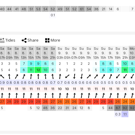
40
44
41
48
51
53
54
52
49
51
52
61
54
38
21
14
6
7
0.1
Tides
Share
More
Sa
Sa
Sa
Sa
Sa
Sa
Sa
Sa
Su
Su
Su
Su
Su
Su
Su
Su
Su
Su
Mo
8.
8.
8.
8.
8.
8.
8.
8.
9.
9.
9.
9.
9.
9.
9.
9.
9.
9.
10.
07h
09h
11h
13h
15h
17h
19h
21h
03h
05h
07h
09h
11h
13h
15h
17h
19h
21h
03
3
3
5
7
9
9
8
6
2
1
2
2
2
5
8
8
5
10
8
5
4
5
8
11
12
10
6
3
2
3
2
3
5
8
9
7
11
9
0.9
0.8
0.8
0.8
0.8
0.8
0.8
0.7
0.7
0.6
0.6
0.6
0.6
0.6
0.5
0.5
0.5
0.5
0.5
11
11
11
11
11
11
11
11
10
10
11
11
11
11
11
11
11
11
10
27
28
29
29
29
29
28
27
26
25
26
27
28
29
29
28
26
24
24
5
5
12
48
36
22
31
24
12
8
5
44
87
92
92
0.3
1.1