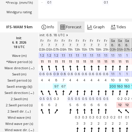
*Precip. (mm/1h)
-
0.1
0.1
Windguru rating
IFS-WAM 9 km
Info
Forecast
Graph
Tides
init: 6.8. 18 UTC
Init:
Fr
Fr
Fr
Fr
Fr
Fr
Fr
Fr
Fr
Fr
Sa
Sa
Sa
6. 8. 2026
7.
7.
7.
7.
7.
7.
7.
7.
7.
7.
8.
8.
8.
18 UTC
03h
05h
07h
09h
11h
13h
15h
17h
19h
21h
03h
05h
07h
Wave
(m)
1.2
1.2
1.2
1.1
1.1
1.1
1.1
1.1
1.1
1.1
1.1
1.1
1
*Wave period (s)
11
11
11
11
11
11
11
11
11
11
11
11
11
Wave direction
(→)
Swell
(m)
0.6
0.6
0.9
0.8
0.6
0.6
0.6
0.6
0.6
0.6
1.1
1
1
Swell period (s)
4
4
8
7
4
4
4
4
4
4
10
9
10
Swell energy (kJ)
97
67
200
180
180
Swell direction
(→)
2.Swell
(m)
0.5
0.5
0.3
0.5
0.5
0.5
0.5
0.5
0.5
0.2
0.2
2.Swell period (s)
6
6
2
5
6
6
6
6
6
12
12
2.Swell dir.
(→)
Wind wave
(m)
0.3
0.3
0.3
0.2
0.3
0.2
0.1
0.1
Wind wave per.(s)
3
3
2
2
2
2
2
2
Wind wave dir.
(→)