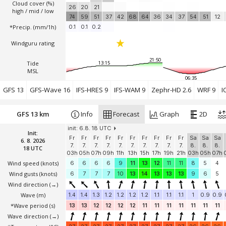
Cloud cover (%)
26
20
21
high / mid / low
74
59
51
37
42
68
64
36
34
37
54
51
12
*Precip. (mm/1h)
0.1
0.1
0.2
Windguru rating
21:50
Tide
13:15
MSL
06:35
GFS 13
GFS-Wave 16
IFS-HRES 9
IFS-WAM 9
Zephr-HD 2.6
WRF 9
I
GFS 13 km
Info
Forecast
Graph
2D
init: 6.8. 18 UTC
Init:
Fr
Fr
Fr
Fr
Fr
Fr
Fr
Fr
Fr
Fr
Sa
Sa
Sa
6. 8. 2026
7.
7.
7.
7.
7.
7.
7.
7.
7.
7.
8.
8.
8.
18 UTC
03h
05h
07h
09h
11h
13h
15h
17h
19h
21h
03h
05h
07h
Wind speed
(knots)
6
6
6
6
9
11
13
12
11
11
8
5
4
Wind gusts
(knots)
6
7
7
7
10
13
14
13
13
13
9
6
5
Wind direction
(→)
Wave
(m)
1.4
1.4
1.3
1.2
1.2
1.2
1.2
1.1
1.1
1.1
1
0.9
0.9
*Wave period (s)
13
13
12
12
12
12
11
11
11
11
11
11
11
Wave direction
(→)