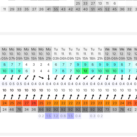
25
33
27
13
11
6
11
29
33
35
27
26
41
55
43
42
42
40
51
45
52
45
36
32
2
Mo
Mo
Mo
Mo
Mo
Mo
Mo
Tu
Tu
Tu
Tu
Tu
Tu
Tu
We
We
We
We
W
10.
10.
10.
10.
10.
10.
10.
11.
11.
11.
11.
11.
11.
11.
12.
12.
12.
12.
1
h
05h
07h
09h
12h
15h
18h
21h
03h
06h
09h
12h
15h
18h
21h
03h
06h
09h
12h
1
8
7
7
4
3
2
4
6
7
7
9
9
8
9
9
9
8
7
10
9
9
6
3
4
4
7
8
7
10
12
9
10
10
10
9
7
0.5
0.5
0.5
0.4
0.4
0.4
0.4
0.4
0.4
0.4
0.4
0.4
0.4
0.4
0.4
0.4
0.4
0.4
0
10
10
10
10
10
10
10
10
10
10
10
10
10
10
10
10
10
10
1
24
25
26
27
28
25
23
22
22
22
23
23
23
23
22
23
24
25
2
24
46
78
34
36
86
92
92
92
92
92
92
92
92
73
53
76
42
2
0.2
1.5
1.2
0.8
1.5
0.4
0.3
0.2