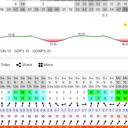
6
28
5
26
28
40
32
22
15
21
19
16
26
43
48
27
39
31
53
48
21
19
33
43
37
25
34
24
47
68
0.2
16:10
15:45
07:55
08:5
CON 13
GDPS 15
GDWPS 25
Tides
Share
More
Sa
Sa
Sa
Sa
Sa
Sa
Sa
Su
Su
Su
Su
Su
Su
Su
Su
Su
Su
Mo
Mo
8.
8.
8.
8.
8.
8.
8.
9.
9.
9.
9.
9.
9.
9.
9.
9.
9.
10.
10.
09h
11h
13h
15h
17h
19h
21h
03h
05h
07h
09h
11h
13h
15h
17h
19h
21h
03h
05
2
6
10
12
11
9
7
4
3
3
3
3
2
12
11
9
7
14
14
4
7
10
11
11
10
8
4
2
3
4
5
4
9
11
9
7
14
15
0.9
0.8
0.8
0.9
0.9
0.8
0.8
0.8
0.7
0.7
0.7
0.7
0.7
0.7
0.7
0.7
0.7
0.8
0.8
11
11
11
11
10
10
10
10
11
11
11
11
11
11
11
11
11
12
12