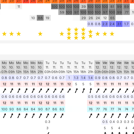
25
25
27
29
28
26
24
25
25
26
26
27
26
25
25
25
25
27
2
0
11
100
100
100
100
39
100
100
100
81
99
89
59
100
97
100
100
100
97
100
99
77
1
10
88
19
29
26
24
12
65
0.8
0.8
2.3
2.4
3.1
1.7
0
Mo
Mo
Mo
Mo
Mo
Mo
Tu
Tu
Tu
Tu
Tu
Tu
Tu
We
We
We
We
We
W
10.
10.
10.
10.
10.
10.
11.
11.
11.
11.
11.
11.
11.
12.
12.
12.
12.
12.
1
h
07h
09h
12h
15h
18h
21h
03h
06h
09h
12h
15h
18h
21h
03h
06h
09h
12h
15h
1
0.8
0.8
0.7
0.7
0.7
0.7
0.7
0.6
0.7
1
1.3
1.4
1.4
0.9
0.8
0.8
0.7
0.7
0
12
11
11
11
11
12
12
11
11
12
5
5
5
11
11
11
11
11
1
0.6
0.6
0.6
0.6
0.6
0.6
0.6
0.6
0.6
0.5
0.6
0.6
0.6
0.6
0.6
0
12
11
11
11
11
12
12
11
11
12
11
11
11
11
11
1
100
93
86
84
84
90
87
86
83
76
77
76
77
74
74
7
0.3
0.5
0.4
0.3
0.3
0
3
5
5
4
4