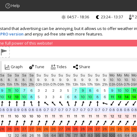
Help
04:57 - 18:36
23:24 - 13:37
2
nd that advertising can be annoying, but it allows us to offer weather in
 PRO version
and enjoy ad-free site with more features.
 full power of this website!
Graph
Tune
Tides
Share
Sa
Sa
Sa
Sa
Sa
Su
Su
Su
Su
Su
Su
Su
Su
Su
Su
Mo
Mo
Mo
Mo
8.
8.
8.
8.
8.
9.
9.
9.
9.
9.
9.
9.
9.
9.
9.
10.
10.
10.
10.
13h
15h
17h
19h
21h
03h
05h
07h
09h
11h
13h
15h
17h
19h
21h
03h
05h
07h
09
9
11
10
7
6
3
2
2
3
5
7
9
8
6
5
9
10
10
11
10
12
13
10
8
5
3
3
4
6
8
10
10
8
6
11
13
14
14
0.8
0.9
0.9
0.8
0.8
0.8
0.7
0.7
0.7
0.7
0.7
0.7
0.7
0.7
0.7
0.8
0.8
0.8
0.8
11
11
10
10
10
10
11
11
11
11
11
11
11
11
11
12
12
12
11
28
28
28
27
27
26
26
26
27
28
28
28
28
27
26
25
25
25
26
12
32
48
26
18
58
64
81
78
77
87
83
95
90
100
65
64
63