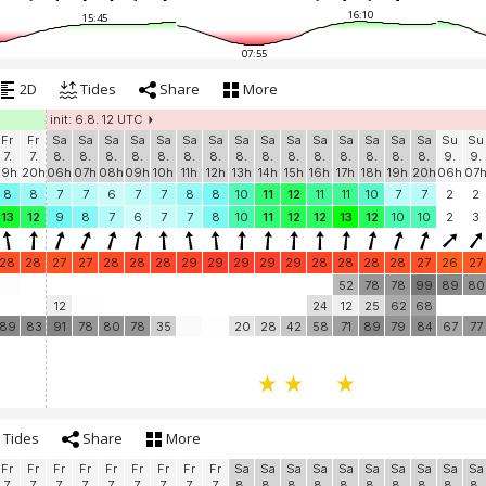
16:10
15:45
07:55
2D
Tides
Share
More
init: 6.8. 12 UTC
Fr
Fr
Sa
Sa
Sa
Sa
Sa
Sa
Sa
Sa
Sa
Sa
Sa
Sa
Sa
Sa
Sa
Su
Su
7.
7.
8.
8.
8.
8.
8.
8.
8.
8.
8.
8.
8.
8.
8.
8.
8.
9.
9.
19h
20h
06h
07h
08h
09h
10h
11h
12h
13h
14h
15h
16h
17h
18h
19h
20h
06h
07
8
8
7
7
6
7
7
8
8
10
11
12
11
11
10
7
7
2
2
13
12
9
8
7
6
7
7
8
10
11
12
12
13
12
10
10
2
3
28
28
27
27
28
28
28
29
29
29
29
29
28
28
28
28
27
26
27
52
78
78
99
89
80
12
24
12
25
62
68
89
83
91
78
80
78
35
20
28
42
58
71
89
79
84
67
77
Tides
Share
More
Fr
Fr
Fr
Fr
Fr
Fr
Fr
Fr
Fr
Sa
Sa
Sa
Sa
Sa
Sa
Sa
Sa
Sa
Sa
7.
7.
7.
7.
7.
7.
7.
7.
7.
8.
8.
8.
8.
8.
8.
8.
8.
8.
8.