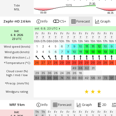
21:50
Tide
13:15
MSL
05:00
06:35
Zephr-HD 2.6 km
Info
CS+
Forecast
Graph
init: 6.8. 23 UTC
Init:
Fr
Fr
Fr
Fr
Fr
Fr
Fr
Fr
Fr
Fr
Fr
Fr
Fr
6. 8. 2026
7.
7.
7.
7.
7.
7.
7.
7.
7.
7.
7.
7.
7.
23 UTC
06h
07h
08h
09h
10h
11h
12h
13h
14h
15h
16h
17h
18h
Wind speed
(knots)
1
2
4
5
6
7
9
10
11
11
12
10
9
Wind gusts
(knots)
3
4
5
6
7
9
10
11
13
13
13
13
12
Wind direction
(→)
*Temperature
(°C)
26
27
27
28
29
29
29
29
29
29
29
28
28
49
68
62
31
Cloud cover (%)
29
35
36
28
24
28
26
18
high / mid / low
84
95
98
96
74
70
60
60
42
58
51
73
91
*Precip. (mm/1h)
Windguru rating
WRF 9 km
Info
Forecast
Graph
2D
Init:
Th
Th
Fr
Fr
Fr
Fr
Fr
Fr
Fr
Fr
Fr
Fr
Fr
6. 8. 2026
6.
6.
7.
7.
7.
7.
7.
7.
7.
7.
7.
7.
7.