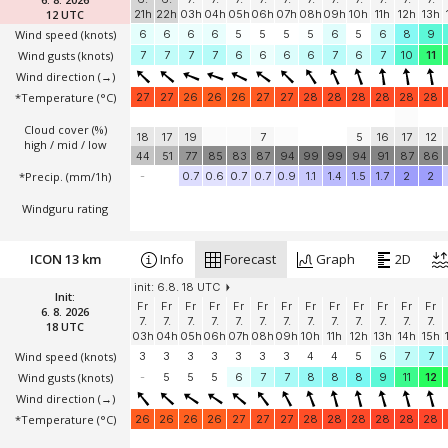
12 UTC
21h
22h
03h
04h
05h
06h
07h
08h
09h
10h
11h
12h
13h
Wind speed
(knots)
6
6
6
6
5
5
5
5
6
5
6
8
9
Wind gusts
(knots)
7
7
7
7
6
6
6
6
7
6
7
10
11
Wind direction
(→)
*Temperature
(°C)
27
27
26
26
26
27
27
28
28
28
28
28
28
Cloud cover (%)
18
17
19
7
5
16
17
12
high / mid / low
44
51
77
85
83
87
94
99
99
94
91
87
86
*Precip. (mm/1h)
-
0.7
0.6
0.7
0.7
0.9
1.1
1.4
1.5
1.7
2
2
Windguru rating
ICON 13 km
Info
Forecast
Graph
2D
init: 6.8. 18 UTC
Init:
Fr
Fr
Fr
Fr
Fr
Fr
Fr
Fr
Fr
Fr
Fr
Fr
Fr
6. 8. 2026
7.
7.
7.
7.
7.
7.
7.
7.
7.
7.
7.
7.
7.
18 UTC
03h
04h
05h
06h
07h
08h
09h
10h
11h
12h
13h
14h
15h
Wind speed
(knots)
3
3
3
3
3
3
3
4
4
5
6
7
7
Wind gusts
(knots)
-
5
5
5
6
7
7
8
8
8
9
11
12
Wind direction
(→)
*Temperature
(°C)
26
26
26
26
27
27
27
28
28
28
28
28
28