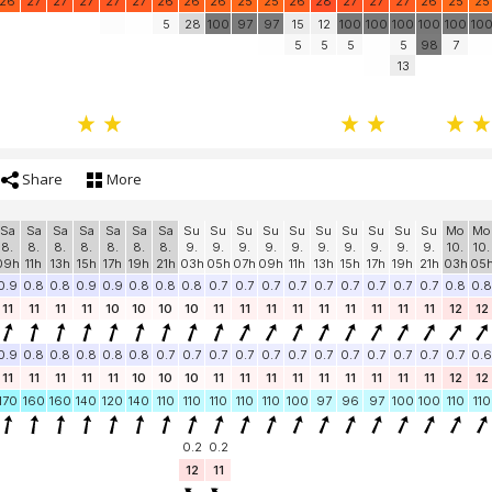
26
27
27
27
27
27
26
26
26
25
25
26
28
27
27
27
26
25
25
5
28
100
97
97
15
12
100
100
100
100
100
10
5
5
5
5
98
7
13
Share
More
Sa
Sa
Sa
Sa
Sa
Sa
Sa
Su
Su
Su
Su
Su
Su
Su
Su
Su
Su
Mo
Mo
8.
8.
8.
8.
8.
8.
8.
9.
9.
9.
9.
9.
9.
9.
9.
9.
9.
10.
10.
09h
11h
13h
15h
17h
19h
21h
03h
05h
07h
09h
11h
13h
15h
17h
19h
21h
03h
05
0.9
0.8
0.8
0.9
0.9
0.8
0.8
0.8
0.7
0.7
0.7
0.7
0.7
0.7
0.7
0.7
0.7
0.8
0.8
11
11
11
11
10
10
10
10
11
11
11
11
11
11
11
11
11
12
12
0.9
0.8
0.8
0.8
0.8
0.8
0.7
0.7
0.7
0.7
0.7
0.7
0.7
0.7
0.7
0.7
0.7
0.7
0.6
11
11
11
11
11
10
10
10
11
11
11
11
11
11
11
11
11
12
12
170
160
160
140
120
140
110
110
110
110
110
100
97
96
97
100
100
110
110
0.2
0.2
12
11