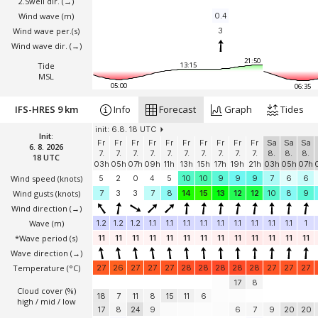
2.Swell dir.
(→)
Wind wave
(m)
0.4
Wind wave per.(s)
3
Wind wave dir.
(→)
21:50
Tide
13:15
MSL
05:00
06:35
IFS-HRES 9 km
Info
Forecast
Graph
Tides
init: 6.8. 18 UTC
Init:
Fr
Fr
Fr
Fr
Fr
Fr
Fr
Fr
Fr
Fr
Sa
Sa
Sa
6. 8. 2026
7.
7.
7.
7.
7.
7.
7.
7.
7.
7.
8.
8.
8.
18 UTC
03h
05h
07h
09h
11h
13h
15h
17h
19h
21h
03h
05h
07h
Wind speed
(knots)
5
2
0
4
5
10
10
9
9
9
7
6
6
Wind gusts
(knots)
7
3
3
7
8
14
15
13
12
12
10
8
9
Wind direction
(→)
Wave
(m)
1.2
1.2
1.2
1.1
1.1
1.1
1.1
1.1
1.1
1.1
1.1
1.1
1
*Wave period (s)
11
11
11
11
11
11
11
11
11
11
11
11
11
Wave direction
(→)
Temperature
(°C)
27
26
27
27
27
28
28
28
28
28
27
27
27
17
8
Cloud cover (%)
18
7
11
8
15
11
6
high / mid / low
17
8
24
9
6
7
9
20
20