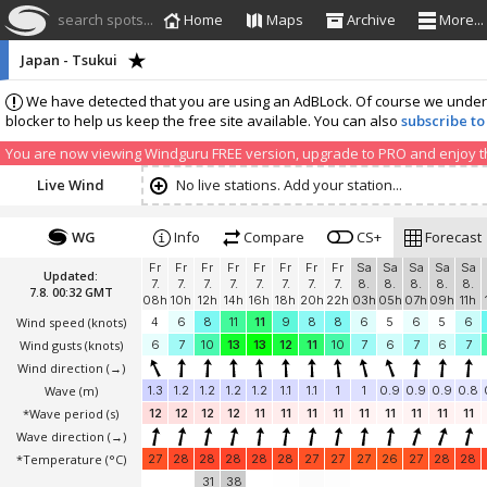
search spots...
Home
Maps
Archive
More...
Japan - Tsukui
We have detected that you are using an AdBLock. Of course we understa
blocker to help us keep the free site available. You can also
subscribe to
You are now viewing Windguru FREE version, upgrade to PRO and enjoy the
Live Wind
No live stations. Add your station...
WG
Info
Compare
CS+
Forecast
Fr
Fr
Fr
Fr
Fr
Fr
Fr
Fr
Sa
Sa
Sa
Sa
Sa
Updated:
7.
7.
7.
7.
7.
7.
7.
7.
8.
8.
8.
8.
8.
7.8. 00:32 GMT
08h
10h
12h
14h
16h
18h
20h
22h
03h
05h
07h
09h
11h
Wind speed
(knots)
4
6
8
11
11
9
8
8
6
5
6
5
6
Wind gusts
(knots)
6
7
10
13
13
12
11
10
7
6
7
6
7
Wind direction
(→)
Wave
(m)
1.3
1.2
1.2
1.2
1.2
1.1
1.1
1
1
0.9
0.9
0.9
0.8
*Wave period (s)
12
12
12
12
11
11
11
11
11
11
11
11
11
Wave direction
(→)
*Temperature
(°C)
27
28
28
28
28
28
27
27
27
26
27
28
28
31
38