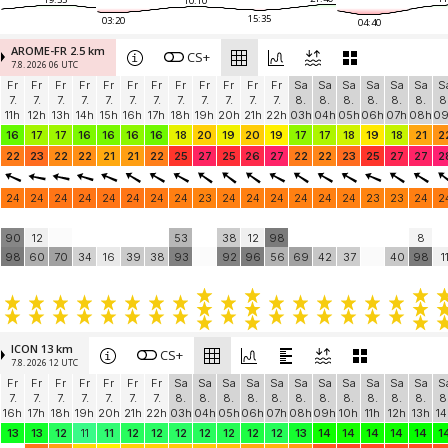
10:10
15:35
03:20
04:40
AROME-FR 2.5 km
CS+
7.8. 2026 06 UTC
Fr
Fr
Fr
Fr
Fr
Fr
Fr
Fr
Fr
Fr
Fr
Fr
Sa
Sa
Sa
Sa
Sa
Sa
S
7.
7.
7.
7.
7.
7.
7.
7.
7.
7.
7.
7.
8.
8.
8.
8.
8.
8.
8
11h
12h
13h
14h
15h
16h
17h
18h
19h
20h
21h
22h
03h
04h
05h
06h
07h
08h
0
16
17
17
16
16
16
16
18
20
19
20
19
17
17
18
19
18
21
2
22
23
22
22
21
21
22
25
27
25
26
27
22
22
23
25
27
27
2
24
24
24
24
24
24
24
24
23
24
24
24
24
24
24
23
23
24
2
90
12
53
38
12
98
8
98
60
70
34
16
39
38
93
92
96
56
69
42
37
40
98
1
ICON 13 km
CS+
7.8. 2026 12 UTC
Fr
Fr
Fr
Fr
Fr
Fr
Fr
Sa
Sa
Sa
Sa
Sa
Sa
Sa
Sa
Sa
Sa
Sa
S
7.
7.
7.
7.
7.
7.
7.
8.
8.
8.
8.
8.
8.
8.
8.
8.
8.
8.
8
16h
17h
18h
19h
20h
21h
22h
03h
04h
05h
06h
07h
08h
09h
10h
11h
12h
13h
14
13
13
12
11
11
12
12
12
12
12
12
12
13
14
14
14
14
14
1