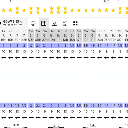
-
0.1
0.2
0.1
GDWPS 25 km
7.8. 2026 12 UTC
Fr
Fr
Fr
Fr
Sa
Sa
Sa
Sa
Sa
Sa
Sa
Sa
Sa
Sa
Su
Su
Su
Su
S
7.
7.
7.
7.
8.
8.
8.
8.
8.
8.
8.
8.
8.
8.
9.
9.
9.
9.
9
16h
18h
20h
22h
03h
05h
07h
09h
11h
13h
15h
17h
19h
21h
03h
05h
07h
09h
11
2
2
2
2
2
2.1
2.1
2
2
2
1.9
1.9
1.9
1.9
1.7
1.7
1.7
1.8
1.
10
10
10
10
10
10
9
10
10
10
10
10
10
10
9
9
9
9
1.9
1.9
1.9
1.9
2
2.1
2.1
2
2
2
1.9
1.9
1.8
1.8
1.7
1.7
1.7
1.8
1.
10
10
10
10
10
10
9
9
10
10
10
10
10
10
9
9
9
9
21:40
11
19:35
10:10