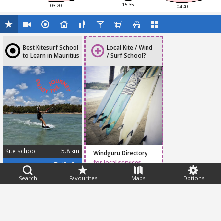
15:35
03:20
04:40
Best Kitesurf School
Local Kite / Wind
to Learn in Mauritius
/ Surf School?
Kite school
5.8 km
Windguru Directory
for local services
maps.app.goo.gl/PcfEoJ7xxcSm5Wer5
Search
Favourites
Maps
Options
Feedback
Help
|
FAQ
|
Terms
|
Privacy
|
Advertising
|
Stations
|
App
© 2026 Windguru