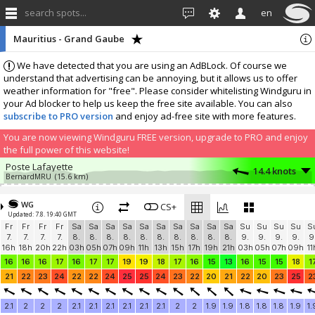
search spots...
en
Mauritius - Grand Gaube
We have detected that you are using an AdBLock. Of course we
understand that advertising can be annoying, but it allows us to offer
weather information for "free". Please consider whitelisting Windguru in
your Ad blocker to help us keep the free site available. You can also
subscribe to PRO version
and enjoy ad-free site with more features.
You are now viewing Windguru FREE version, upgrade to PRO and enjoy
the full power of this website!
Poste Lafayette
14.4 knots
BernardMRU
(15.6 km)
Add your station...
WG
CS+
Updated: 7.8. 19:40 GMT
Fr
Fr
Fr
Fr
Sa
Sa
Sa
Sa
Sa
Sa
Sa
Sa
Sa
Sa
Su
Su
Su
Su
S
7.
7.
7.
7.
8.
8.
8.
8.
8.
8.
8.
8.
8.
8.
9.
9.
9.
9.
9
16h
18h
20h
22h
03h
05h
07h
09h
11h
13h
15h
17h
19h
21h
03h
05h
07h
09h
11
16
16
16
17
16
17
17
19
19
18
17
16
15
13
16
15
15
18
1
21
22
23
24
22
22
24
25
25
24
23
22
20
21
22
20
23
25
2
2.1
2
2
2
2.1
2.1
2.1
2.1
2.1
2.1
2
2
1.9
1.9
1.8
1.8
1.8
1.9
1.