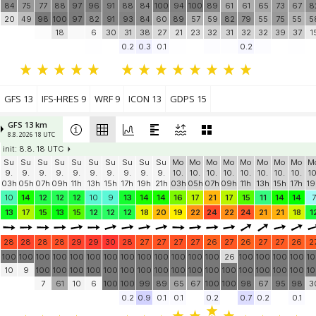
84
75
77
88
97
96
91
88
84
100
94
100
89
61
61
65
73
67
8
20
49
98
100
97
82
91
93
84
60
89
57
59
82
79
55
75
55
5
18
6
30
31
38
27
21
23
32
31
32
32
39
37
1
0.2
0.3
0.1
0.2
GFS 13
IFS-HRES 9
WRF 9
ICON 13
GDPS 15
GFS 13 km
8.8. 2026 18 UTC
init: 8.8. 18 UTC
Su
Su
Su
Su
Su
Su
Su
Su
Su
Su
Mo
Mo
Mo
Mo
Mo
Mo
Mo
Mo
M
9.
9.
9.
9.
9.
9.
9.
9.
9.
9.
10.
10.
10.
10.
10.
10.
10.
10.
10
03h
05h
07h
09h
11h
13h
15h
17h
19h
21h
03h
05h
07h
09h
11h
13h
15h
17h
19
10
14
12
12
12
10
9
13
14
14
16
17
21
17
15
11
14
14
7
13
17
15
13
15
12
12
12
18
20
19
22
24
22
24
21
21
18
1
28
28
28
28
29
29
30
28
27
27
27
27
26
27
26
27
27
26
2
100
100
100
100
100
100
100
100
100
100
100
100
100
26
100
100
100
100
1
10
9
100
100
100
100
100
100
100
100
100
100
100
100
100
100
100
100
1
7
61
10
6
100
100
99
89
65
67
100
100
98
67
95
98
3
0.2
0.9
0.1
0.1
0.2
0.7
0.2
0.1