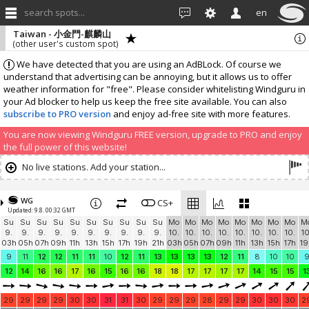
search spots...
en
Taiwan - 小金門-麒麟山
(other user's custom spot)
We have detected that you are using an AdBLock. Of course we
understand that advertising can be annoying, but it allows us to offer
weather information for "free". Please consider whitelisting Windguru in
your Ad blocker to help us keep the free site available. You can also
subscribe to PRO version
and enjoy ad-free site with more features.
You are now viewing Windguru FREE version, upgrade to PRO and enjoy
the full power of this website!
No live stations. Add your station...
WG
CS+
Updated: 9.8. 00:32 GMT
Su
Su
Su
Su
Su
Su
Su
Su
Su
Su
Mo
Mo
Mo
Mo
Mo
Mo
Mo
Mo
M
9.
9.
9.
9.
9.
9.
9.
9.
9.
9.
10.
10.
10.
10.
10.
10.
10.
10.
10
03h
05h
07h
09h
11h
13h
15h
17h
19h
21h
03h
05h
07h
09h
11h
13h
15h
17h
19
9
11
12
12
11
11
10
12
11
13
13
13
13
12
11
8
10
10
12
14
16
16
17
16
15
16
16
18
18
17
17
17
17
14
15
15
1
29
29
29
29
30
30
31
31
30
29
29
29
28
29
29
30
30
30
2