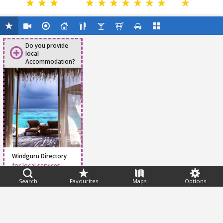
Do you provide
local
Accommodation?
Windguru Directory
for local services
Search
Favourites
Maps
Options
Feedback
Help
|
FAQ
|
Terms
|
Privacy
|
Advertising
|
Stations
|
App
© 2026 Windguru