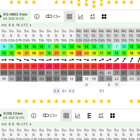
IFS-HRES 9 km
CS+
8.8. 2026 18 UTC
init: 8.8. 18 UTC
Su
Su
Su
Su
Su
Su
Su
Su
Su
Su
Mo
Mo
Mo
Mo
Mo
Mo
Mo
Mo
M
9.
9.
9.
9.
9.
9.
9.
9.
9.
9.
10.
10.
10.
10.
10.
10.
10.
10.
10
03h
05h
07h
09h
11h
13h
15h
17h
19h
21h
03h
05h
07h
09h
11h
13h
15h
17h
19
9
11
14
14
13
14
11
15
12
13
16
14
12
11
11
7
10
13
1
13
15
19
21
19
20
15
21
17
19
22
20
18
17
16
12
15
18
1
29
29
30
30
30
31
32
32
30
29
29
29
30
30
31
32
32
31
3
100
90
99
96
92
98
80
81
100
100
100
100
98
65
41
77
97
72
8
18
52
97
99
94
63
96
90
66
12
93
12
19
77
69
22
70
23
3
6
6
11
0.4
0.1
0.2
0.1
ICON 13 km
CS+
8.8. 2026 18 UTC
init: 8.8. 18 UTC
Su
Su
Su
Su
Su
Su
Su
Su
Su
Su
Su
Su
Su
Su
Su
Su
Su
Su
S
9.
9.
9.
9.
9.
9.
9.
9.
9.
9.
9.
9.
9.
9.
9.
9.
9.
9.
9
03h
04h
05h
06h
07h
08h
09h
10h
11h
12h
13h
14h
15h
16h
17h
18h
19h
20h
21