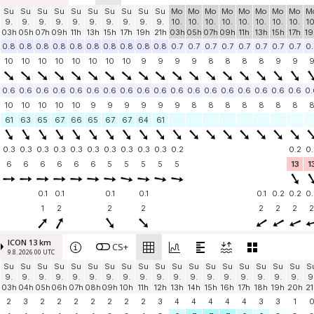
Su
Su
Su
Su
Su
Su
Su
Su
Su
Su
Mo
Mo
Mo
Mo
Mo
Mo
Mo
Mo
M
9.
9.
9.
9.
9.
9.
9.
9.
9.
9.
10.
10.
10.
10.
10.
10.
10.
10.
10
03h
05h
07h
09h
11h
13h
15h
17h
19h
21h
03h
05h
07h
09h
11h
13h
15h
17h
19
0.8
0.8
0.8
0.8
0.8
0.8
0.8
0.8
0.8
0.8
0.7
0.7
0.7
0.7
0.7
0.7
0.7
0.7
0.
10
10
10
10
10
10
10
10
9
9
9
9
8
8
8
8
9
9
0.6
0.6
0.6
0.6
0.6
0.6
0.6
0.6
0.6
0.6
0.6
0.6
0.6
0.6
0.6
0.6
0.6
0.6
0.
10
10
10
10
10
9
9
9
9
9
9
8
8
8
8
8
8
8
61
63
65
67
66
65
67
67
64
61
0.3
0.3
0.3
0.3
0.3
0.3
0.3
0.3
0.3
0.3
0.2
0.2
0.
6
6
6
6
6
6
5
5
5
5
5
13
1
0.1
0.1
0.1
0.1
0.1
0.2
0.2
0.
1
2
2
2
2
2
2
2
ICON 13 km
CS+
9.8. 2026 00 UTC
Su
Su
Su
Su
Su
Su
Su
Su
Su
Su
Su
Su
Su
Su
Su
Su
Su
Su
S
9.
9.
9.
9.
9.
9.
9.
9.
9.
9.
9.
9.
9.
9.
9.
9.
9.
9.
9
03h
04h
05h
06h
07h
08h
09h
10h
11h
12h
13h
14h
15h
16h
17h
18h
19h
20h
21
2
3
2
2
2
2
2
2
2
3
4
4
4
4
4
3
3
1