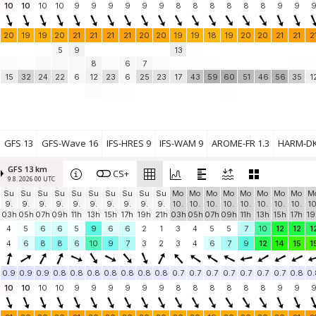
10
10
10
10
9
9
9
9
9
9
8
8
8
8
8
8
9
9
20
19
19
20
21
21
21
21
20
20
19
19
18
19
20
20
21
21
2
5
9
13
8
6
7
15
32
24
22
6
12
23
6
25
23
17
43
59
60
51
46
56
35
1
GFS 13
GFS-Wave 16
IFS-HRES 9
IFS-WAM 9
AROME-FR 1.3
HARM-DK
GFS 13 km
CS+
9.8. 2026 00 UTC
Su
Su
Su
Su
Su
Su
Su
Su
Su
Su
Mo
Mo
Mo
Mo
Mo
Mo
Mo
Mo
M
9.
9.
9.
9.
9.
9.
9.
9.
9.
9.
10.
10.
10.
10.
10.
10.
10.
10.
10
03h
05h
07h
09h
11h
13h
15h
17h
19h
21h
03h
05h
07h
09h
11h
13h
15h
17h
19
4
5
6
6
5
9
6
6
2
1
3
4
5
5
7
10
12
12
1
4
6
8
8
6
10
9
7
3
2
3
4
6
7
9
12
14
15
1
0.9
0.9
0.9
0.8
0.8
0.8
0.8
0.8
0.8
0.8
0.7
0.7
0.7
0.7
0.7
0.7
0.7
0.8
0.
10
10
10
10
9
9
9
9
9
9
8
8
8
8
8
8
9
9