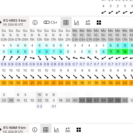
4
3
2
3
3
IFS-HRES 9 km
CS+
9.8. 2026 00 UTC
Su
Su
Su
Su
Su
Su
Su
Su
Su
Su
Mo
Mo
Mo
Mo
Mo
Mo
Mo
Mo
M
9.
9.
9.
9.
9.
9.
9.
9.
9.
9.
10.
10.
10.
10.
10.
10.
10.
10.
10
03h
05h
07h
09h
11h
13h
15h
17h
19h
21h
03h
05h
07h
09h
11h
13h
15h
17h
19
4
5
6
6
4
6
6
6
6
4
3
3
4
3
5
8
8
9
6
8
8
8
5
9
9
7
8
6
5
5
6
5
8
11
11
12
1
0.8
0.8
0.8
0.8
0.8
0.8
0.8
0.8
0.8
0.8
0.7
0.7
0.7
0.7
0.7
0.7
0.7
0.7
0.
10
10
10
10
10
10
10
10
9
9
9
9
8
8
8
8
9
9
19
19
19
20
21
20
20
21
20
20
19
18
17
18
19
19
20
20
2
5
6
5
16
6
8
20
39
14
12
10
20
15
5
18
25
40
89
96
87
84
97
98
62
1
0.2
0.1
IFS-WAM 9 km
9.8. 2026 00 UTC