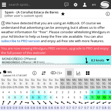
search spots...
en
Spain - (A Coruña) Estaca de Bares
(other user's custom spot)
We have detected that you are using an AdBLock. Of course we
understand that advertising can be annoying, but it allows us to offer
weather information for "free". Please consider whitelisting Windguru in
your Ad blocker to help us keep the free site available. You can also
subscribe to PRO version
and enjoy ad-free site with more features.
You are now viewing Windguru FREE version, upgrade to PRO and enjoy
the full power of this website!
MONDOÑEDO CPFerrol
8.3 knots
MONDOÑEDO CPFerrol
(48.8 km)
Add your station...
WG
CS+
Updated: 9.8. 07:40 GMT
Su
Su
Su
Su
Su
Su
Su
Su
Su
Su
Mo
Mo
Mo
Mo
Mo
Mo
Mo
Mo
M
9.
9.
9.
9.
9.
9.
9.
9.
9.
9.
10.
10.
10.
10.
10.
10.
10.
10.
10
03h
05h
07h
09h
11h
13h
15h
17h
19h
21h
03h
05h
07h
09h
11h
13h
15h
17h
19
4
4
5
5
4
6
6
5
4
2
2
2
3
3
5
8
9
9
5
6
6
7
6
8
9
7
6
4
3
4
5
5
8
11
12
13
1
0.9
0.9
0.9
0.8
0.8
0.8
0.8
0.8
0.8
0.8
0.7
0.7
0.7
0.7
0.7
0.7
0.7
0.8
0.