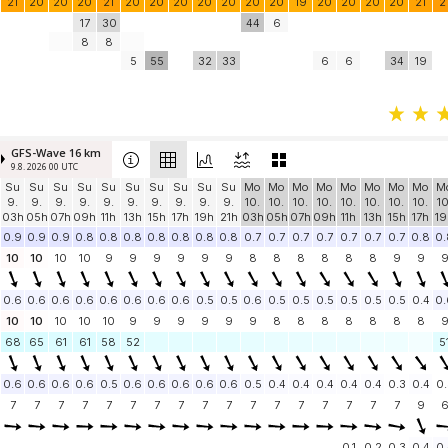
21
20
20
20
21
20
20
20
20
20
20
20
19
20
20
20
20
21
2
17
30
44
6
8
8
5
55
32
33
6
6
34
19
GFS-Wave 16 km
9.8. 2026 00 UTC
Su
Su
Su
Su
Su
Su
Su
Su
Su
Su
Mo
Mo
Mo
Mo
Mo
Mo
Mo
Mo
M
9.
9.
9.
9.
9.
9.
9.
9.
9.
9.
10.
10.
10.
10.
10.
10.
10.
10.
10
03h
05h
07h
09h
11h
13h
15h
17h
19h
21h
03h
05h
07h
09h
11h
13h
15h
17h
19
0.9
0.9
0.9
0.8
0.8
0.8
0.8
0.8
0.8
0.8
0.7
0.7
0.7
0.7
0.7
0.7
0.7
0.8
0.
10
10
10
10
9
9
9
9
9
9
8
8
8
8
8
8
9
9
0.6
0.6
0.6
0.6
0.6
0.6
0.6
0.6
0.5
0.5
0.6
0.5
0.5
0.5
0.5
0.5
0.5
0.4
0.
10
10
10
10
10
9
9
9
9
9
9
8
8
8
8
8
8
8
68
65
61
61
58
52
5
0.6
0.6
0.6
0.6
0.5
0.6
0.6
0.6
0.6
0.6
0.5
0.4
0.4
0.4
0.4
0.4
0.3
0.4
0.
7
7
7
7
7
7
7
7
7
7
7
7
7
7
7
7
7
9
0.1
0.2
0.3
0.4
0.