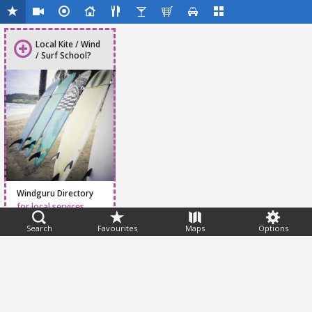
Local Kite / Wind
/ Surf School?
Windguru Directory
for local services
Search
Favourites
Maps
Options
Feedback
Help
|
FAQ
|
Terms
|
Privacy
|
Advertising
|
Stations
|
App
© 2026 Windguru