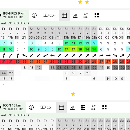
IFS-HRES 9 km
CS+
7.8. 2026 06 UTC
init: 7.8. 06 UTC
Fr
Fr
Fr
Fr
Sa
Sa
Sa
Sa
Sa
Sa
Sa
Sa
Sa
Sa
Su
Su
Su
Su
S
7.
7.
7.
7.
8.
8.
8.
8.
8.
8.
8.
8.
8.
8.
9.
9.
9.
9.
9
15h
17h
19h
21h
03h
05h
07h
09h
11h
13h
15h
17h
19h
21h
03h
05h
07h
09h
11
7
6
1
1
6
5
4
4
5
10
11
10
10
9
3
3
2
1
3
11
10
5
4
10
9
8
8
10
17
17
16
14
14
6
5
5
5
7
31
31
30
29
27
26
27
29
31
31
31
30
29
28
27
27
28
29
2
8
13
42
56
98
98
95
81
86
92
47
15
100
100
1
44
27
6
9
7
11
15
13
5
6
14
10
9
-
ICON 13 km
CS+
7.8. 2026 06 UTC
init: 7.8. 06 UTC
Fr
Fr
Fr
Fr
Fr
Fr
Fr
Fr
Sa
Sa
Sa
Sa
Sa
Sa
Sa
Sa
Sa
Sa
S
7.
7.
7.
7.
7.
7.
7.
7.
8.
8.
8.
8.
8.
8.
8.
8.
8.
8.
8
15h
16h
17h
18h
19h
20h
21h
22h
03h
04h
05h
06h
07h
08h
09h
10h
11h
12h
13