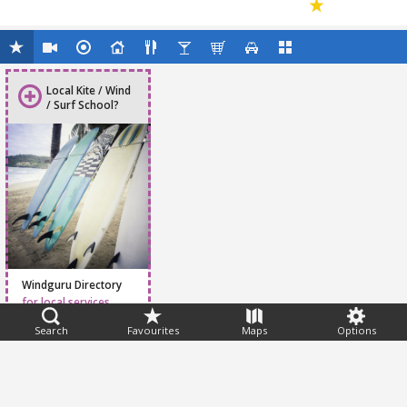
Local Kite / Wind
/ Surf School?
Windguru Directory
for local services
Search
Favourites
Maps
Options
Feedback
Help
|
FAQ
|
Terms
|
Privacy
|
Advertising
|
Stations
|
App
© 2026 Windguru