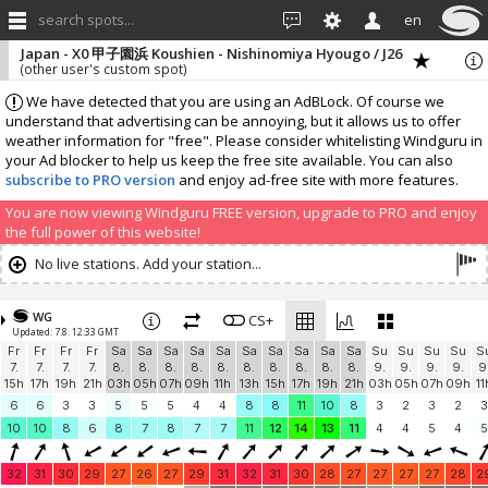
search spots...
en
Japan - X0 甲子園浜 Koushien - Nishinomiya Hyougo / J26
(other user's custom spot)
We have detected that you are using an AdBLock. Of course we
understand that advertising can be annoying, but it allows us to offer
weather information for "free". Please consider whitelisting Windguru in
your Ad blocker to help us keep the free site available. You can also
subscribe to PRO version
and enjoy ad-free site with more features.
You are now viewing Windguru FREE version, upgrade to PRO and enjoy
the full power of this website!
No live stations. Add your station...
WG
CS+
Updated: 7.8. 12:33 GMT
Fr
Fr
Fr
Fr
Sa
Sa
Sa
Sa
Sa
Sa
Sa
Sa
Sa
Sa
Su
Su
Su
Su
S
7.
7.
7.
7.
8.
8.
8.
8.
8.
8.
8.
8.
8.
8.
9.
9.
9.
9.
9
15h
17h
19h
21h
03h
05h
07h
09h
11h
13h
15h
17h
19h
21h
03h
05h
07h
09h
11
6
6
3
3
5
5
5
4
4
8
8
11
10
8
3
2
3
2
3
10
10
8
6
8
7
8
7
7
11
12
14
13
11
4
4
5
4
5
32
31
30
29
27
26
27
29
31
32
31
30
28
27
27
27
27
28
2