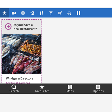
Do you have a
local Restaurant?
Windguru Directory
for local services
Search
Favourites
Maps
Options
Feedback
Help
|
FAQ
|
Terms
|
Privacy
|
Advertising
|
Stations
|
App
© 2026 Windguru