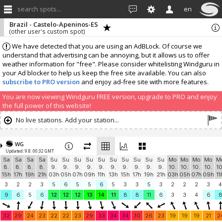
search spots...
en
Brazil - Castelo-Apeninos-ES
(other user's custom spot)
We have detected that you are using an AdBLock. Of course we
understand that advertising can be annoying, but it allows us to offer
weather information for "free". Please consider whitelisting Windguru in
your Ad blocker to help us keep the free site available. You can also
subscribe to PRO version
and enjoy ad-free site with more features.
You are now viewing Windguru FREE version, upgrade to PRO and enjoy
the full power of this website!
No live stations. Add your station...
WG
Updated: 9.8. 00:32 GMT
Sa
Sa
Sa
Sa
Su
Su
Su
Su
Su
Su
Su
Su
Su
Su
Mo
Mo
Mo
Mo
M
8.
8.
8.
8.
9.
9.
9.
9.
9.
9.
9.
9.
9.
9.
10.
10.
10.
10.
10
15h
17h
19h
21h
03h
05h
07h
09h
11h
13h
15h
17h
19h
21h
03h
05h
07h
09h
11
3
2
2
3
5
6
5
5
6
5
3
3
5
3
2
2
2
3
4
9
6
5
6
12
12
12
13
14
11
8
8
11
6
3
3
4
6
32
29
24
23
22
22
23
29
33
34
34
30
26
23
19
19
19
21
2