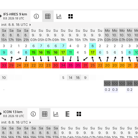
IFS-HRES 9 km
8.8. 2026 18 UTC
init: 8.8. 18 UTC
Sa
Sa
Sa
Sa
Su
Su
Su
Su
Su
Su
Su
Su
Su
Su
Mo
Mo
Mo
Mo
M
8.
8.
8.
8.
9.
9.
9.
9.
9.
9.
9.
9.
9.
9.
10.
10.
10.
10.
10
15h
17h
19h
21h
03h
05h
07h
09h
11h
13h
15h
17h
19h
21h
03h
05h
07h
09h
11
3
2
1
2
6
7
6
6
7
4
0
2
8
2
2
2
2
3
3
9
6
4
8
15
16
15
16
17
11
4
5
17
6
5
6
5
8
1
33
29
24
23
22
22
23
30
34
35
35
31
25
22
20
20
20
21
2
10
5
14
18
9
100
100
100
99
1
-
0.2
0.3
0.2
ICON 13 km
8.8. 2026 18 UTC
init: 8.8. 18 UTC
Sa
Sa
Sa
Sa
Sa
Sa
Sa
Sa
Su
Su
Su
Su
Su
Su
Su
Su
Su
Su
S
8.
8.
8.
8.
8.
8.
8.
8.
9.
9.
9.
9.
9.
9.
9.
9.
9.
9.
9
15h
16h
17h
18h
19h
20h
21h
22h
03h
04h
05h
06h
07h
08h
09h
10h
11h
12h
13