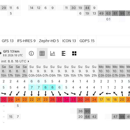
29
11
6
14
12
6
9
11
30
19
44
9
5
6
19
13
49
63
81
95
7
0.1
GFS 13
IFS-HRES 9
Zephr-HD 5
ICON 13
GDPS 15
GFS 13 km
8.8. 2026 18 UTC
init: 8.8. 18 UTC
Sa
Sa
Sa
Sa
Su
Su
Su
Su
Su
Su
Su
Su
Su
Su
Mo
Mo
Mo
Mo
M
8.
8.
8.
8.
9.
9.
9.
9.
9.
9.
9.
9.
9.
9.
10.
10.
10.
10.
10
15h
17h
19h
21h
03h
05h
07h
09h
11h
13h
15h
17h
19h
21h
03h
05h
07h
09h
11
2
2
4
4
6
6
5
5
4
3
4
1
4
3
2
2
1
3
5
5
5
4
4
7
7
8
8
6
5
4
4
4
4
1
1
2
3
4
32
29
24
23
22
21
23
28
32
34
33
30
26
24
17
16
18
20
2
-
5
-
36
90
-
15
7
20
64
42
47
98
4
-