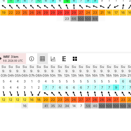
6
11
9
8
7
10
8
9
6
12
8
7
9
9
5
1
1
1
2
19
22
23
25
26
28
29
29
29
29
29
27
24
23
21
18
17
16
1
23
66
100
100
89
WRF 3 km
9.8. 2026 00 UTC
Su
Su
Su
Su
Su
Su
Su
Su
Su
Su
Su
Su
Su
Su
Su
Su
Su
Su
S
9.
9.
9.
9.
9.
9.
9.
9.
9.
9.
9.
9.
9.
9.
9.
9.
9.
9.
9
03h
04h
05h
06h
07h
08h
09h
10h
11h
12h
13h
14h
15h
16h
17h
18h
19h
20h
21
5
4
4
3
1
0
4
5
5
5
5
5
5
5
5
5
5
6
5
4
4
3
1
2
7
7
6
6
6
6
7
7
7
7
9
7
7
12
12
12
12
16
18
20
22
23
25
26
27
27
28
28
28
27
23
2
16
41
35
32
34
14
7
59
40
100
100
100
100
9