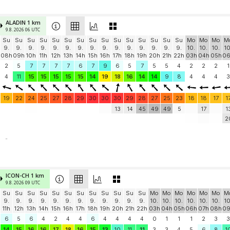
ALADIN 1 km
9.8. 2026 06 UTC
Su
Su
Su
Su
Su
Su
Su
Su
Su
Su
Su
Su
Su
Su
Su
Mo
Mo
Mo
M
9.
9.
9.
9.
9.
9.
9.
9.
9.
9.
9.
9.
9.
9.
9.
10.
10.
10.
10
08h
09h
10h
11h
12h
13h
14h
15h
16h
17h
18h
19h
20h
21h
22h
03h
04h
05h
0
2
5
7
7
7
7
6
7
9
6
5
7
5
5
4
2
2
2
1
4
11
15
15
15
15
15
14
19
18
16
14
14
9
8
4
4
4
3
19
22
24
25
27
28
29
30
30
30
29
28
27
25
23
18
18
17
1
13
14
45
49
49
5
17
1
2
-
ICON-CH 1 km
9.8. 2026 09 UTC
Su
Su
Su
Su
Su
Su
Su
Su
Su
Su
Su
Su
Mo
Mo
Mo
Mo
Mo
Mo
M
9.
9.
9.
9.
9.
9.
9.
9.
9.
9.
9.
9.
10.
10.
10.
10.
10.
10.
10
11h
12h
13h
14h
15h
16h
17h
18h
19h
20h
21h
22h
03h
04h
05h
06h
07h
08h
0
6
5
6
4
2
4
4
6
4
4
4
4
0
1
1
1
2
3
3
14
15
16
16
17
18
16
15
13
10
11
11
3
3
4
5
6
8
1