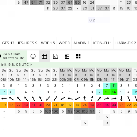
8
47
84
74
32
30
37
64
80
16
24
11
23
11
26
37
22
7
20
31
37
37
8
15
18
1
0.2
GFS 13
IFS-HRES 9
WRF 1.5
WRF 3
ALADIN 1
ICON-CH 1
HARM-DK 2
GFS 13 km
9.8. 2026 06 UTC
init: 9.8. 06 UTC
Su
Su
Su
Su
Su
Su
Su
Su
Mo
Mo
Mo
Mo
Mo
Mo
Mo
Mo
Mo
Mo
T
9.
9.
9.
9.
9.
9.
9.
9.
10.
10.
10.
10.
10.
10.
10.
10.
10.
10.
11
08h
10h
12h
14h
16h
18h
20h
22h
03h
05h
07h
09h
11h
13h
15h
17h
19h
21h
0
3
5
4
3
3
3
3
3
2
1
1
3
2
4
7
11
3
5
5
7
6
5
4
5
5
3
3
2
1
1
3
3
7
15
14
5
4
19
23
27
30
31
31
23
21
18
17
19
24
30
33
34
34
25
22
2
-
5
5
5
5
100
100
5
92
100
100
94
5
5
5
9
-
5
5
5
-
5
9
-