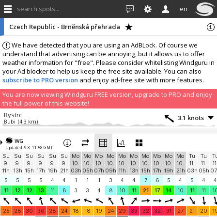
search spots...
en
Czech Republic - Brněnská přehrada
We have detected that you are using an AdBLock. Of course we
understand that advertising can be annoying, but it allows us to offer
weather information for "free". Please consider whitelisting Windguru in
your Ad blocker to help us keep the free site available. You can also
subscribe to PRO version
and enjoy ad-free site with more features.
You are now viewing Windguru FREE version, upgrade to PRO and enjoy
the full power of this website!
Bystrc
3.1 knots
Bubi
(4.3 km)
More stations:
WG
Wake Merkur
0 knots
Updated: 9.8. 11:58 GMT
Wake Park Merkur
(39.6 km)
Su
Su
Su
Su
Su
Su
Mo
Mo
Mo
Mo
Mo
Mo
Mo
Mo
Mo
Mo
Tu
Tu
T
F4 ŠKOLA WINDSURFINGU
7.3 knots
9.
9.
9.
9.
9.
9.
10.
10.
10.
10.
10.
10.
10.
10.
10.
10.
11.
11.
11
Vojtěch Kaczur
(39.6 km)
11h
13h
15h
17h
19h
21h
03h
05h
07h
09h
11h
13h
15h
17h
19h
21h
03h
05h
07
Nové Mlýny III
? knots
5
5
5
5
4
4
1
1
1
3
4
4
7
6
5
4
5
4
4
Šakvice
(42.5 km)
11
12
12
13
11
8
3
3
4
8
10
11
21
17
14
10
11
11
1
Czech Republic
3.2 knots
Devin PG TOP 559m n.
(44.1 km)
25
28
30
30
28
24
18
18
19
24
29
33
32
32
31
27
21
20
1
Add your station...