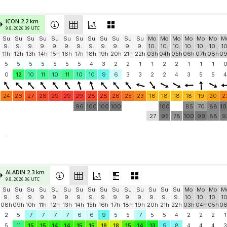
ICON 2.2 km
9.8. 2026 09 UTC
Su
Su
Su
Su
Su
Su
Su
Su
Su
Su
Su
Su
Mo
Mo
Mo
Mo
Mo
Mo
M
9.
9.
9.
9.
9.
9.
9.
9.
9.
9.
9.
9.
10.
10.
10.
10.
10.
10.
10
11h
12h
13h
14h
15h
16h
17h
18h
19h
20h
21h
22h
03h
04h
05h
06h
07h
08h
0
5
5
5
5
5
5
5
4
3
2
2
1
1
2
2
1
1
1
0
12
10
11
10
11
10
10
9
6
3
3
2
2
4
3
5
5
4
24
26
27
28
29
29
29
28
28
26
25
23
18
18
18
18
19
20
2
96
100
100
100
100
85
70
88
1
27
95
78
100
99
88
9
-
ALADIN 2.3 km
9.8. 2026 06 UTC
Su
Su
Su
Su
Su
Su
Su
Su
Su
Su
Su
Su
Su
Su
Su
Mo
Mo
Mo
M
9.
9.
9.
9.
9.
9.
9.
9.
9.
9.
9.
9.
9.
9.
9.
10.
10.
10.
10
08h
09h
10h
11h
12h
13h
14h
15h
16h
17h
18h
19h
20h
21h
22h
03h
04h
05h
0
2
5
7
7
7
7
6
6
9
5
5
7
5
5
4
2
2
2
1
5
11
15
15
14
14
15
15
18
18
15
14
13
9
8
4
4
4
3