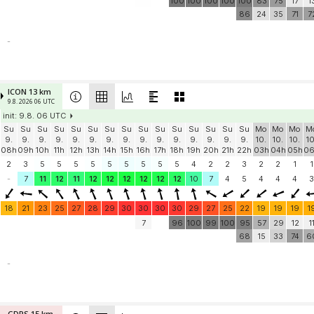
100
100
100
100
100
83
75
17
1
86
24
35
71
7
-
ICON 13 km
9.8. 2026 06 UTC
init: 9.8. 06 UTC
Su
Su
Su
Su
Su
Su
Su
Su
Su
Su
Su
Su
Su
Su
Su
Mo
Mo
Mo
M
9.
9.
9.
9.
9.
9.
9.
9.
9.
9.
9.
9.
9.
9.
9.
10.
10.
10.
10
08h
09h
10h
11h
12h
13h
14h
15h
16h
17h
18h
19h
20h
21h
22h
03h
04h
05h
0
2
3
5
5
5
5
5
5
5
5
5
4
2
2
3
2
2
1
1
-
7
11
12
11
12
12
12
12
12
12
10
7
4
5
4
4
4
3
18
21
23
25
27
28
29
30
30
30
30
29
27
25
22
19
19
19
1
7
96
100
99
100
95
57
29
12
1
68
15
33
74
6
-
GDPS 15 km