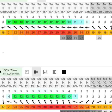
Su
Su
Su
Su
Su
Su
Su
Su
Su
Su
Su
Su
Su
Su
Su
Mo
Mo
Mo
M
9.
9.
9.
9.
9.
9.
9.
9.
9.
9.
9.
9.
9.
9.
9.
10.
10.
10.
10
08h
09h
10h
11h
12h
13h
14h
15h
16h
17h
18h
19h
20h
21h
22h
03h
04h
05h
0
1
4
5
4
4
3
4
4
4
4
4
4
4
3
2
2
1
2
1
3
12
13
13
12
12
12
12
12
12
12
10
8
7
6
4
3
3
3
18
21
22
24
25
26
27
28
29
29
28
28
26
24
23
19
19
18
1
61
100
65
97
25
-
ICON 7 km
9.8. 2026 06 UTC
Su
Su
Su
Su
Su
Su
Su
Su
Su
Su
Su
Su
Su
Su
Su
Mo
Mo
Mo
M
9.
9.
9.
9.
9.
9.
9.
9.
9.
9.
9.
9.
9.
9.
9.
10.
10.
10.
10
08h
09h
10h
11h
12h
13h
14h
15h
16h
17h
18h
19h
20h
21h
22h
03h
04h
05h
0
2
2
5
5
5
5
5
5
5
5
5
4
2
1
2
1
1
1
4
6
12
12
12
12
12
12
12
12
12
10
7
3
3
2
2
2
2
17
21
23
25
26
28
29
30
30
30
30
29
27
25
24
20
19
19
1