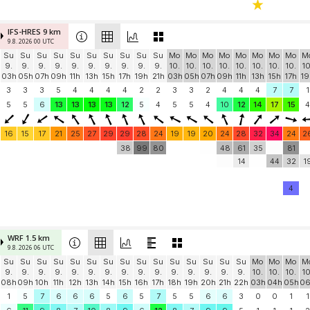
IFS-HRES 9 km
9.8. 2026 00 UTC
Su
Su
Su
Su
Su
Su
Su
Su
Su
Su
Mo
Mo
Mo
Mo
Mo
Mo
Mo
Mo
M
9.
9.
9.
9.
9.
9.
9.
9.
9.
9.
10.
10.
10.
10.
10.
10.
10.
10.
10
03h
05h
07h
09h
11h
13h
15h
17h
19h
21h
03h
05h
07h
09h
11h
13h
15h
17h
19
3
3
3
5
4
4
4
4
2
2
3
3
2
4
4
4
7
7
1
5
5
6
13
13
13
13
12
5
4
5
5
4
10
12
14
17
15
4
16
15
17
21
25
27
29
29
28
24
19
19
20
24
28
32
34
24
2
38
99
80
48
61
35
81
14
44
32
1
4
WRF 1.5 km
9.8. 2026 06 UTC
Su
Su
Su
Su
Su
Su
Su
Su
Su
Su
Su
Su
Su
Su
Su
Mo
Mo
Mo
M
9.
9.
9.
9.
9.
9.
9.
9.
9.
9.
9.
9.
9.
9.
9.
10.
10.
10.
10
08h
09h
10h
11h
12h
13h
14h
15h
16h
17h
18h
19h
20h
21h
22h
03h
04h
05h
0
1
5
7
6
6
6
5
6
5
7
5
5
6
6
3
0
0
1
1