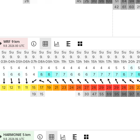
28
45
75
90
96
100
51
84
94
9
42
61
60
2
WRF 9 km
9.8. 2026 00 UTC
Su
Su
Su
Su
Su
Su
Su
Su
Su
Su
Su
Su
Su
Su
Su
Su
Su
Su
S
9.
9.
9.
9.
9.
9.
9.
9.
9.
9.
9.
9.
9.
9.
9.
9.
9.
9.
9
03h
04h
05h
06h
07h
08h
09h
10h
11h
12h
13h
14h
15h
16h
17h
18h
19h
20h
21
5
5
4
4
1
3
4
5
4
4
4
4
4
4
4
5
5
6
5
5
6
6
5
4
8
8
7
7
6
6
6
7
7
7
7
8
7
12
12
11
11
15
17
19
21
23
24
26
27
28
29
29
29
28
25
2
19
15
8
30
47
55
89
95
96
97
8
HARMONIE 5 km
9.8. 2026 06 UTC