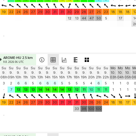
19
22
24
26
27
29
30
31
31
30
29
28
27
25
23
18
18
18
1
12
13
44
47
50
5
17
1
2
-
AROME-HU 2.5 km
9.8. 2026 06 UTC
Su
Su
Su
Su
Su
Su
Su
Su
Su
Su
Su
Su
Su
Su
Su
Mo
Mo
Mo
M
9.
9.
9.
9.
9.
9.
9.
9.
9.
9.
9.
9.
9.
9.
9.
10.
10.
10.
10
08h
09h
10h
11h
12h
13h
14h
15h
16h
17h
18h
19h
20h
21h
22h
03h
04h
05h
0
3
2
6
6
5
6
6
6
5
5
5
5
4
6
5
1
1
0
-
7
13
13
13
14
14
14
14
13
12
11
10
11
11
1
1
1
1
19
22
24
26
27
29
30
30
31
31
31
30
28
26
24
18
18
17
1
33
98
100
100
-