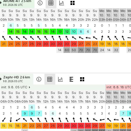
AROME-AT 2.5 km
9.8. 2026 06 UTC
Su
Su
Su
Su
Su
Su
Su
Su
Su
Su
Su
Su
Su
Su
Mo
Mo
Mo
Mo
M
9.
9.
9.
9.
9.
9.
9.
9.
9.
9.
9.
9.
9.
9.
10.
10.
10.
10.
10
09h
10h
11h
12h
13h
14h
15h
16h
17h
18h
19h
20h
21h
22h
03h
04h
05h
06h
07
2
6
5
5
5
5
5
5
4
4
3
3
2
2
0
1
1
1
-
14
15
14
14
15
15
14
13
12
10
8
6
4
2
2
3
3
3
21
24
25
27
28
29
30
30
30
30
29
27
25
23
19
18
18
18
1
14
60
50
70
70
70
24
14
32
2
Zephr-HD 2.6 km
9.8. 2026 05 UTC
init: 9.8. 05 UTC
init: 8.8. 18 UT
Su
Su
Su
Su
Su
Su
Su
Su
Su
Su
Su
Su
Su
Su
Su
Mo
Mo
Mo
M
9.
9.
9.
9.
9.
9.
9.
9.
9.
9.
9.
9.
9.
9.
9.
10.
10.
10.
10
06h
07h
08h
09h
10h
11h
12h
13h
14h
15h
16h
17h
18h
19h
20h
06h
07h
08h
0
2
1
2
5
6
5
4
5
4
4
4
3
3
3
3
3
2
3
4
2
1
4
9
9
7
5
6
4
5
5
5
5
4
3
4
2
7
15
15
18
21
23
25
27
28
29
30
30
30
30
29
27
19
19
21
2