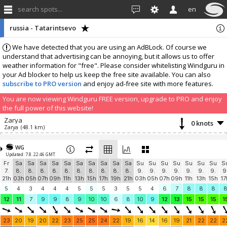
search spots...
en
russia - Tatarintsevo
We have detected that you are using an AdBLock. Of course we
understand that advertising can be annoying, but it allows us to offer
weather information for "free". Please consider whitelisting Windguru in
your Ad blocker to help us keep the free site available. You can also
subscribe to PRO version
and enjoy ad-free site with more features.
You are now viewing Windguru FREE version, upgrade to PRO and enjoy
the full power of this website!
Zarya
0 knots
Zarya
(48.1 km)
Add your station...
WG
Updated: 7.8. 22:46 GMT
Fr
Sa
Sa
Sa
Sa
Sa
Sa
Sa
Sa
Sa
Sa
Su
Su
Su
Su
Su
Su
Su
S
7.
8.
8.
8.
8.
8.
8.
8.
8.
8.
8.
9.
9.
9.
9.
9.
9.
9.
9
21h
03h
05h
07h
09h
11h
13h
15h
17h
19h
21h
03h
05h
07h
09h
11h
13h
15h
17
5
4
3
4
4
4
5
5
5
3
5
5
4
6
7
8
8
8
12
11
7
9
9
8
9
10
10
6
8
10
9
12
13
15
15
15
1
23
20
19
20
22
23
25
25
24
22
19
16
14
16
19
21
22
22
2