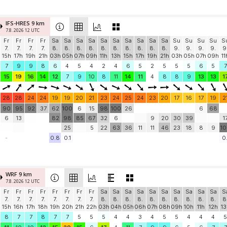
IFS-HRES 9 km
7.8. 2026 12 UTC
Fr
Fr
Fr
Fr
Sa
Sa
Sa
Sa
Sa
Sa
Sa
Sa
Sa
Sa
Su
Su
Su
Su
S
7.
7.
7.
7.
8.
8.
8.
8.
8.
8.
8.
8.
8.
8.
9.
9.
9.
9.
9
15h
17h
19h
21h
03h
05h
07h
09h
11h
13h
15h
17h
19h
21h
03h
05h
07h
09h
11
7
9
9
8
6
4
5
4
2
4
6
5
2
5
5
5
6
5
7
15
19
16
14
12
7
9
10
8
11
14
11
4
8
8
9
13
13
1
28
28
24
24
19
19
20
21
23
24
25
24
23
20
17
16
17
19
2
90
95
92
37
62
100
6
15
98
100
26
6
68
6
13
82
98
85
67
32
6
9
20
30
39
1
25
5
22
63
36
11
11
46
23
18
8
9
1
-
0.8
0.1
0.
WRF 9 km
7.8. 2026 12 UTC
Fr
Fr
Fr
Fr
Fr
Fr
Fr
Fr
Sa
Sa
Sa
Sa
Sa
Sa
Sa
Sa
Sa
Sa
S
7.
7.
7.
7.
7.
7.
7.
7.
8.
8.
8.
8.
8.
8.
8.
8.
8.
8.
8
15h
16h
17h
18h
19h
20h
21h
22h
03h
04h
05h
06h
07h
08h
09h
10h
11h
12h
13
8
7
7
8
7
7
5
5
5
4
4
3
4
5
5
4
4
4
5