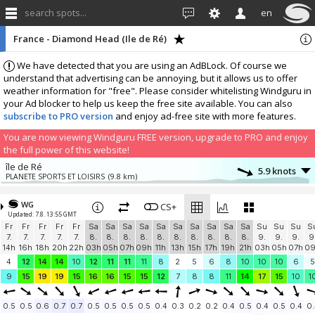
search spots...
en
France - Diamond Head (Ile de Ré)
We have detected that you are using an AdBLock. Of course we
understand that advertising can be annoying, but it allows us to offer
weather information for "free". Please consider whitelisting Windguru in
your Ad blocker to help us keep the free site available. You can also
subscribe to PRO version
and enjoy ad-free site with more features.
You are now viewing Windguru FREE version, upgrade to PRO and enjoy
the full power of this website!
île de Ré
5.9 knots
PLANETE SPORTS ET LOISIRS
(9.8 km)
More stations:
WG
Rond-Point Crédit Agricole - La Couarde
CS+
5.3 knots
Updated: 7.8. 13:55 GMT
LaCouardeNouralene
(11 km)
Fr
Fr
Fr
Fr
Fr
Sa
Sa
Sa
Sa
Sa
Sa
Sa
Sa
Sa
Sa
Su
Su
Su
S
Pioupiou 307
5 knots
7.
7.
7.
7.
7.
8.
8.
8.
8.
8.
8.
8.
8.
8.
8.
9.
9.
9.
9
Pioupiou 307
(23.1 km)
14h
16h
18h
20h
22h
03h
05h
07h
09h
11h
13h
15h
17h
19h
21h
03h
05h
07h
0
Port Bourgenay
10.5 knots
4
12
14
14
10
12
11
11
11
8
2
5
6
8
10
10
10
6
5
Windbird 1349
(23.6 km)
9
15
19
19
15
16
16
15
15
12
7
8
8
11
14
17
15
10
1
Saint-Denis-d'Oléron
6.1 knots
Saint-Denis-d'Oléron
(26.7 km)
0.5
0.5
0.6
0.7
0.7
0.5
0.5
0.5
0.5
0.4
0.3
0.2
0.2
0.4
0.5
0.4
0.5
0.4
0.
Plage des Saumonards
7 knots