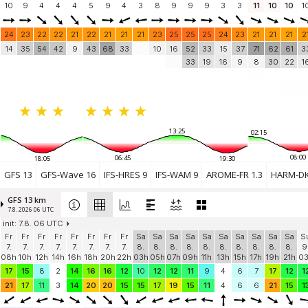
10
Windbird 1309
9
4
4
(38.4 km)
4
5
9
4
3
8
9
9
9
3
3
11
10
10
1
Saint Médard d'Aunis
7.7 knots
Météo17Aunis
(46.2 km)
24
23
22
22
21
22
21
21
21
23
25
25
25
24
23
21
21
21
2
Ecole de voile municipale de la Normandelière
14
35
54
42
9
43
68
33
10
16
52
33
15
37
71
62
61
3
8.4 knots
Windbird 2203
(47.3 km)
33
19
16
9
8
30
22
1
FRANCE, LE GRAND VILLAGE PLAGE
5.9 knots
OLERON CHAR A VOILE
(49.4 km)
Add your station...
13:25
02:15
08:00
06:45
18:05
19:30
GFS 13
GFS-Wave 16
IFS-HRES 9
IFS-WAM 9
AROME-FR 1.3
HARM-DK
GFS 13 km
7.8. 2026 06 UTC
init: 7.8. 06 UTC
Fr
Fr
Fr
Fr
Fr
Fr
Fr
Fr
Sa
Sa
Sa
Sa
Sa
Sa
Sa
Sa
Sa
Sa
S
7.
7.
7.
7.
7.
7.
7.
7.
8.
8.
8.
8.
8.
8.
8.
8.
8.
8.
9
08h
10h
12h
14h
16h
18h
20h
22h
03h
05h
07h
09h
11h
13h
15h
17h
19h
21h
0
17
15
8
2
14
16
16
12
10
12
12
11
9
4
6
7
17
12
1
21
17
11
3
14
20
20
15
15
17
19
15
11
4
6
6
21
15
1