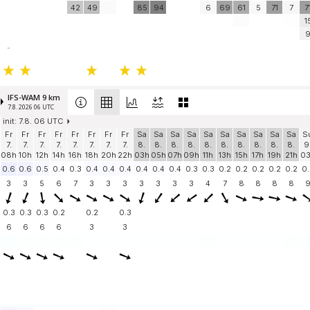
42
49
85
94
6
69
61
5
71
7
7
1
-
IFS-WAM 9 km
7.8. 2026 06 UTC
init: 7.8. 06 UTC
Fr
Fr
Fr
Fr
Fr
Fr
Fr
Fr
Sa
Sa
Sa
Sa
Sa
Sa
Sa
Sa
Sa
Sa
S
7.
7.
7.
7.
7.
7.
7.
7.
8.
8.
8.
8.
8.
8.
8.
8.
8.
8.
9
08h
10h
12h
14h
16h
18h
20h
22h
03h
05h
07h
09h
11h
13h
15h
17h
19h
21h
0
0.6
0.6
0.5
0.4
0.3
0.4
0.4
0.4
0.4
0.4
0.4
0.3
0.3
0.2
0.2
0.2
0.2
0.2
0.
3
3
5
6
7
3
3
3
3
3
3
3
4
7
8
8
8
8
0.3
0.3
0.3
0.2
0.2
0.3
6
6
6
6
3
3