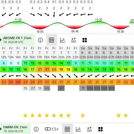
0.5
0.5
0.3
0.2
0.2
0.4
0.1
0.3
0.3
0.3
0.3
0.2
3
3
2
4
2
3
2
2
2
2
2
2
11:55
13:25
02
06:45
18:05
19:30
AROME-FR 1.3 km
7.8. 2026 09 UTC
Fr
Fr
Fr
Fr
Fr
Fr
Fr
Fr
Fr
Fr
Fr
Sa
Sa
Sa
Sa
Sa
Sa
Sa
S
7.
7.
7.
7.
7.
7.
7.
7.
7.
7.
7.
8.
8.
8.
8.
8.
8.
8.
8
12h
13h
14h
15h
16h
17h
18h
19h
20h
21h
22h
03h
04h
05h
06h
07h
08h
09h
10
8
6
6
11
13
15
15
15
14
12
9
11
11
10
10
10
11
11
1
15
12
13
16
17
21
21
20
19
19
16
15
14
14
13
14
15
16
1
23
25
26
23
24
23
22
22
21
21
21
22
21
21
21
21
21
22
2
15
27
15
66
97
71
100
100
100
100
HARM-DK 2 km
CS+
7.8. 2026 09 UTC