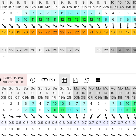
9.
9.
9.
9.
9.
9.
9.
9.
9.
9.
9.
9.
9.
9.
9.
10.
10.
10.
10
08h
09h
10h
11h
12h
13h
14h
15h
16h
17h
18h
19h
20h
21h
22h
03h
04h
05h
0
2
3
5
6
7
7
7
7
8
8
8
7
7
6
5
4
5
5
4
-
5
8
10
11
12
11
11
12
13
13
12
12
11
9
6
7
8
17
18
19
20
21
22
22
22
22
22
22
21
21
20
19
18
17
17
1
13
22
28
26
20
8
24
29
22
32
25
15
22
50
70
65
6
-
GDPS 15 km
CS+
9.8. 2026 00 UTC
Su
Su
Su
Su
Su
Su
Su
Su
Su
Su
Mo
Mo
Mo
Mo
Mo
Mo
Mo
Mo
M
9.
9.
9.
9.
9.
9.
9.
9.
9.
9.
10.
10.
10.
10.
10.
10.
10.
10.
10
03h
05h
07h
09h
11h
13h
15h
17h
19h
21h
03h
05h
07h
09h
11h
13h
15h
17h
19
4
2
3
6
7
4
7
10
10
8
7
7
4
2
4
7
8
10
1
4
2
3
7
9
5
8
11
11
9
8
7
5
3
5
7
9
10
1
0.5
0.5
0.5
0.5
0.5
0.5
0.5
0.6
0.6
0.6
0.7
0.7
0.7
0.7
0.7
0.7
0.7
0.7
0.
10
10
10
9
9
9
9
9
9
9
9
9
9
9
9
9
9
8