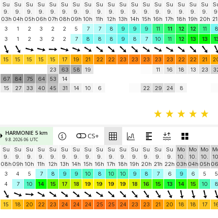
Su
Su
Su
Su
Su
Su
Su
Su
Su
Su
Su
Su
Su
Su
Su
Su
Su
Su
S
9.
9.
9.
9.
9.
9.
9.
9.
9.
9.
9.
9.
9.
9.
9.
9.
9.
9.
9
03h
04h
05h
06h
07h
08h
09h
10h
11h
12h
13h
14h
15h
16h
17h
18h
19h
20h
21
3
1
2
3
2
2
5
7
7
8
9
9
9
11
11
12
12
11
3
1
2
3
2
2
7
8
8
8
9
8
7
10
11
12
13
13
1
15
15
15
15
15
17
19
21
22
22
23
23
23
23
23
22
22
21
2
23
63
58
19
11
16
18
13
23
3
67
84
75
64
53
14
15
27
33
40
45
31
14
10
6
22
29
24
8
HARMONIE 5 km
CS+
9.8. 2026 06 UTC
Su
Su
Su
Su
Su
Su
Su
Su
Su
Su
Su
Su
Su
Su
Su
Mo
Mo
Mo
M
9.
9.
9.
9.
9.
9.
9.
9.
9.
9.
9.
9.
9.
9.
9.
10.
10.
10.
10
08h
09h
10h
11h
12h
13h
14h
15h
16h
17h
18h
19h
20h
21h
22h
03h
04h
05h
0
3
4
5
7
8
9
9
10
8
10
10
9
8
7
6
9
6
5
5
4
7
10
14
15
17
18
19
19
19
19
18
16
15
13
14
15
10
15
18
20
22
23
24
24
24
25
25
24
23
23
21
20
18
18
17
1