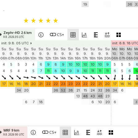
19
36
3
-
Zephr-HD 2.6 km
CS+
9.8. 2026 05 UTC
init: 9.8. 05 UTC
init: 8.8. 18 UT
Su
Su
Su
Su
Su
Su
Su
Su
Su
Su
Su
Su
Su
Su
Su
Mo
Mo
Mo
M
9.
9.
9.
9.
9.
9.
9.
9.
9.
9.
9.
9.
9.
9.
9.
10.
10.
10.
10
06h
07h
08h
09h
10h
11h
12h
13h
14h
15h
16h
17h
18h
19h
20h
06h
07h
08h
0
4
5
5
3
4
6
9
8
9
10
10
10
10
10
9
5
5
5
4
5
4
4
5
7
11
8
10
9
9
10
11
11
11
6
5
6
1
17
16
16
18
20
21
22
22
23
23
23
22
22
21
20
17
16
16
1
34
20
36
52
38
21
15
24
32
36
34
6
13
48
43
48
23
6
7
18
6
10
20
6
3
WRF 9 km
CS+
9.8. 2026 00 UTC