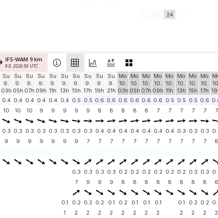
24
IFS-WAM 9 km
9.8. 2026 00 UTC
Su
Su
Su
Su
Su
Su
Su
Su
Su
Su
Mo
Mo
Mo
Mo
Mo
Mo
Mo
Mo
M
9.
9.
9.
9.
9.
9.
9.
9.
9.
9.
10.
10.
10.
10.
10.
10.
10.
10.
10
03h
05h
07h
09h
11h
13h
15h
17h
19h
21h
03h
05h
07h
09h
11h
13h
15h
17h
19
0.4
0.4
0.4
0.4
0.4
0.4
0.5
0.5
0.6
0.6
0.6
0.6
0.6
0.6
0.5
0.5
0.5
0.6
0.
10
10
10
9
9
9
9
9
8
8
8
8
8
7
7
7
7
7
7
0.3
0.3
0.3
0.3
0.3
0.3
0.3
0.3
0.4
0.4
0.4
0.4
0.4
0.4
0.4
0.3
0.3
0.3
0.
9
9
9
9
9
9
9
7
7
7
7
7
7
7
7
7
7
7
0.3
0.3
0.3
0.3
0.2
0.2
0.2
0.2
0.2
0.2
0.3
0.3
0.
7
9
9
9
8
8
8
8
8
8
8
8
0.1
0.2
0.2
0.2
0.1
0.2
0.1
0.1
0.1
0.1
0.2
0.2
0.
1
2
2
2
2
2
2
2
2
2
2
2
2