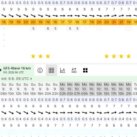
0.4
0.5
0.5
0.5
0.5
0.5
0.6
0.6
0.7
0.6
0.6
0.6
0.6
0.6
0.7
0.7
0.8
0.7
0.
9
9
9
9
9
9
9
8
8
8
8
8
8
8
7
7
7
7
18
19
19
20
20
19
19
18
17
17
16
17
19
20
20
21
21
19
1
-
5
6
5
5
5
-
-
-
GFS-Wave 16 km
9.8. 2026 06 UTC
init: 9.8. 06 UTC
Su
Su
Su
Su
Su
Su
Su
Su
Mo
Mo
Mo
Mo
Mo
Mo
Mo
Mo
Mo
Mo
T
9.
9.
9.
9.
9.
9.
9.
9.
10.
10.
10.
10.
10.
10.
10.
10.
10.
10.
11
08h
10h
12h
14h
16h
18h
20h
22h
03h
05h
07h
09h
11h
13h
15h
17h
19h
21h
0
0.4
0.5
0.5
0.5
0.5
0.5
0.6
0.6
0.7
0.6
0.6
0.6
0.6
0.6
0.7
0.7
0.8
0.7
0.
9
9
9
9
9
9
9
8
8
8
8
8
8
8
7
7
7
7
0.4
0.4
0.4
0.4
0.4
0.4
0.4
0.4
0.5
0.5
0.5
0.5
0.4
0.4
0.4
0.4
0.4
0.4
0.
9
9
9
9
9
9
9
7
7
7
7
7
7
7
9
8
8
8