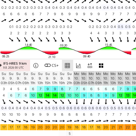
0.2
0.2
0.2
0.3
0.3
0.3
0.4
0.4
0.3
0.4
0.4
0.4
0.4
0.4
0.4
0.4
0.4
0.4
0.
6
6
6
6
6
7
7
9
8
9
9
9
9
9
7
7
7
7
7
0.1
0.2
0.2
0.2
0.3
0.3
0.3
0.3
0.2
0.2
0.2
0.3
0.4
0.5
0.5
0.
2
2
2
2
2
2
3
3
3
4
4
3
3
3
3
3
14:40
15:45
03:20
08:25
09:40
21:10
IFS-HRES 9 km
CS+
9.8. 2026 00 UTC
Su
Su
Su
Su
Su
Su
Su
Su
Su
Su
Mo
Mo
Mo
Mo
Mo
Mo
Mo
Mo
M
9.
9.
9.
9.
9.
9.
9.
9.
9.
9.
10.
10.
10.
10.
10.
10.
10.
10.
10
03h
05h
07h
09h
11h
13h
15h
17h
19h
21h
03h
05h
07h
09h
11h
13h
15h
17h
19
3
4
5
4
6
7
9
9
8
7
7
6
6
5
6
6
7
9
4
6
7
6
10
12
14
14
12
10
10
9
8
8
9
9
12
13
1
0.4
0.4
0.4
0.4
0.4
0.4
0.5
0.5
0.6
0.6
0.6
0.6
0.6
0.6
0.5
0.5
0.5
0.6
0.
10
10
10
9
9
9
9
9
8
8
8
8
8
7
7
7
7
7
7
17
17
17
18
19
20
20
20
20
19
18
18
17
18
20
21
21
22
2
5