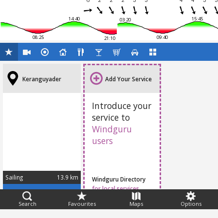
6
2
2
2
3
3
4
4
3
3
14:40
15:45
03:20
08:25
09:40
21:10
Keranguyader
Add Your Service
Introduce your
service to
Windguru
users
Sailing
13.9 km
Windguru Directory
for local services
Search
Favourites
Maps
Options
Feedback