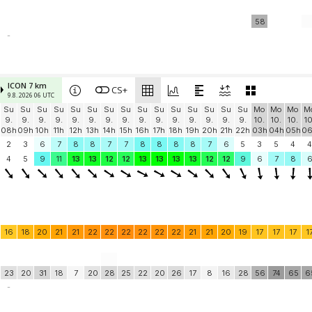
58
-
ICON 7 km
CS+
9.8. 2026 06 UTC
Su
Su
Su
Su
Su
Su
Su
Su
Su
Su
Su
Su
Su
Su
Su
Mo
Mo
Mo
M
9.
9.
9.
9.
9.
9.
9.
9.
9.
9.
9.
9.
9.
9.
9.
10.
10.
10.
10
08h
09h
10h
11h
12h
13h
14h
15h
16h
17h
18h
19h
20h
21h
22h
03h
04h
05h
0
2
3
6
7
8
8
7
7
8
8
8
8
7
6
5
3
5
4
4
4
5
9
11
13
13
12
12
13
13
13
13
12
12
9
6
7
8
16
18
20
21
21
22
22
22
22
22
22
21
21
20
19
17
17
17
1
23
20
31
18
7
20
28
25
22
20
26
17
8
16
28
56
74
65
6
-