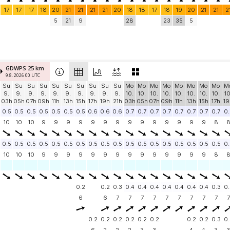
17
17
17
18
20
21
21
21
21
20
18
18
17
18
19
20
21
21
2
5
21
9
28
23
35
5
GDWPS 25 km
9.8. 2026 00 UTC
Su
Su
Su
Su
Su
Su
Su
Su
Su
Su
Mo
Mo
Mo
Mo
Mo
Mo
Mo
Mo
M
9.
9.
9.
9.
9.
9.
9.
9.
9.
9.
10.
10.
10.
10.
10.
10.
10.
10.
10
03h
05h
07h
09h
11h
13h
15h
17h
19h
21h
03h
05h
07h
09h
11h
13h
15h
17h
19
0.5
0.5
0.5
0.5
0.5
0.5
0.5
0.6
0.6
0.6
0.7
0.7
0.7
0.7
0.7
0.7
0.7
0.7
0.
10
10
10
9
9
9
9
9
9
9
9
9
9
9
9
9
9
8
0.5
0.5
0.5
0.5
0.5
0.5
0.5
0.5
0.5
0.5
0.5
0.5
0.5
0.5
0.5
0.5
0.5
0.5
0.
10
10
10
9
9
9
9
9
9
9
9
9
9
9
9
9
9
8
0.2
0.2
0.3
0.4
0.4
0.4
0.4
0.4
0.4
0.4
0.3
0.
6
6
7
7
7
7
7
7
7
7
7
7
0.2
0.2
0.2
0.2
0.2
0.2
0.2
0.2
0.3
0.