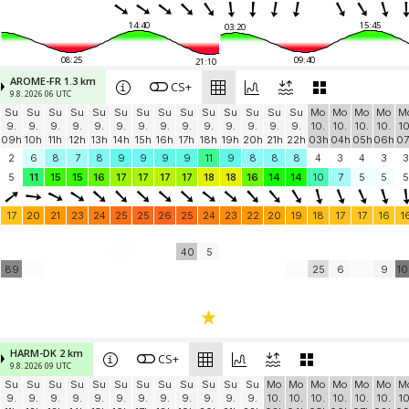
14:40
15:45
03:20
08:25
09:40
21:10
AROME-FR 1.3 km
CS+
9.8. 2026 06 UTC
Su
Su
Su
Su
Su
Su
Su
Su
Su
Su
Su
Su
Su
Su
Mo
Mo
Mo
Mo
M
9.
9.
9.
9.
9.
9.
9.
9.
9.
9.
9.
9.
9.
9.
10.
10.
10.
10.
10
09h
10h
11h
12h
13h
14h
15h
16h
17h
18h
19h
20h
21h
22h
03h
04h
05h
06h
07
2
6
8
7
8
9
9
9
9
11
9
8
8
8
4
3
4
3
3
5
11
15
15
16
17
17
17
17
18
18
16
14
14
10
7
5
5
5
17
20
21
23
24
25
25
26
25
24
23
22
20
19
18
17
17
16
1
40
5
89
25
6
9
1
HARM-DK 2 km
CS+
9.8. 2026 09 UTC
Su
Su
Su
Su
Su
Su
Su
Su
Su
Su
Su
Su
Mo
Mo
Mo
Mo
Mo
Mo
M
9.
9.
9.
9.
9.
9.
9.
9.
9.
9.
9.
9.
10.
10.
10.
10.
10.
10.
10