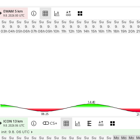
EWAM 5 km
9.8. 2026 00 UTC
Su
Su
Su
Su
Su
Su
Su
Su
Su
Su
Su
Su
Su
Su
Su
Su
Su
Su
S
9.
9.
9.
9.
9.
9.
9.
9.
9.
9.
9.
9.
9.
9.
9.
9.
9.
9.
9
03h
04h
05h
06h
07h
08h
09h
10h
11h
12h
13h
14h
15h
16h
17h
18h
19h
20h
21
14:40
08:25
21
ICON 13 km
CS+
9.8. 2026 06 UTC
init: 9.8. 06 UTC
Su
Su
Su
Su
Su
Su
Su
Su
Su
Su
Su
Su
Su
Su
Su
Mo
Mo
Mo
M