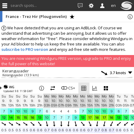
search spots...
en
France - Trez Hir (Plougonvelin)
We have detected that you are using an AdBLock. Of course we
understand that advertising can be annoying, but it allows us to offer
weather information for "free". Please consider whitelisting Windguru in
your Ad blocker to help us keep the free site available. You can also
subscribe to PRO version
and enjoy ad-free site with more features.
You are now viewing Windguru FREE version, upgrade to PRO and enjoy
the full power of this website!
Keranguyader
3.7 knots
Keranguyader
(13.9 km)
More stations:
WG
Pilotage BREST
CS+
5.6 knots
Updated: 9.8. 11:58 GMT
Pilotage BREST
(16.3 km)
Su
Su
Su
Su
Su
Su
Mo
Mo
Mo
Mo
Mo
Mo
Mo
Mo
Mo
Mo
Tu
Tu
T
Duc d'Albe - rade de
2.5 knots
9.
9.
9.
9.
9.
9.
10.
10.
10.
10.
10.
10.
10.
10.
10.
10.
11.
11.
11
Duc d'Albe - rade de
(18.7 km)
11h
13h
15h
17h
19h
21h
03h
05h
07h
09h
11h
13h
15h
17h
19h
21h
03h
05h
07
BRESTPORT
4.9 knots
7
9
10
10
9
7
6
4
4
4
5
7
10
10
10
9
8
7
5
FR3
(18.9 km)
12
14
15
15
16
13
10
7
7
7
9
13
17
16
17
16
13
12
1
Station "Océanopolis
4.9 knots
Station "Océanopolis
(19.4 km)
0.5
0.5
0.5
0.5
0.6
0.6
0.7
0.6
0.6
0.6
0.6
0.6
0.7
0.7
0.8
0.7
0.6
0.5
0.
Rosnoën
2.2 knots