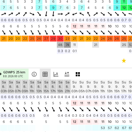
6
5
5
3
2
7
5
6
3
4
3
6
4
3
3
5
9
11
7
6
5
5
3
7
5
9
7
6
3
7
4
5
4
6
9
12
1
0.6
0.6
0.6
0.5
0.5
0.5
0.4
0.4
0.4
0.4
0.4
0.4
0.5
0.5
0.5
0.6
0.6
0.7
0.
6
6
6
5
5
5
5
5
5
6
12
11
11
11
11
10
10
10
1
21
20
20
22
25
26
27
29
30
23
21
21
20
22
24
26
26
25
2
48
74
11
21
25
5
0.3
0.2
0.1
0.
GDWPS 25 km
8.8. 2026 00 UTC
Sa
Sa
Sa
Sa
Sa
Sa
Sa
Sa
Sa
Sa
Su
Su
Su
Su
Su
Su
Su
Su
S
8.
8.
8.
8.
8.
8.
8.
8.
8.
8.
9.
9.
9.
9.
9.
9.
9.
9.
9
03h
05h
07h
09h
11h
13h
15h
17h
19h
21h
03h
05h
07h
09h
11h
13h
15h
17h
19
0.6
0.6
0.6
0.5
0.5
0.5
0.4
0.4
0.4
0.4
0.4
0.4
0.5
0.5
0.5
0.6
0.6
0.7
0.
6
6
6
5
5
5
5
5
5
6
12
11
11
11
11
10
10
10
1
0.6
0.6
0.6
0.5
0.5
0.4
0.4
0.4
0.3
0.3
0.4
0.4
0.5
0.5
0.6
0.6
0.
6
6
6
5
5
5
5
5
12
11
11
11
11
10
10
10
1
53
57
62
67
6