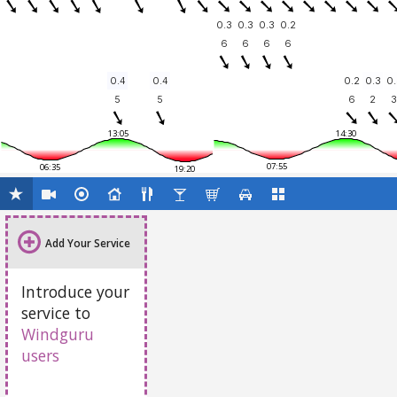
0.3
0.3
0.3
0.2
6
6
6
6
0.4
0.4
0.2
0.3
0.
5
5
6
2
3
13:05
14:30
07:55
06:35
19:20
Add Your Service
Introduce your
service to
Windguru
users