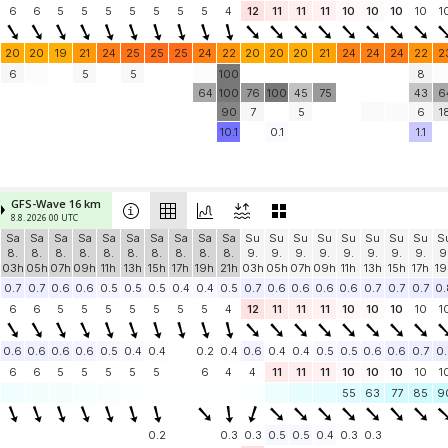
6
6
5
5
5
5
5
5
5
4
12
11
11
11
10
10
10
10
1
20
20
19
21
24
25
25
25
24
22
20
20
20
21
24
24
24
22
2
6
5
5
100
8
64
100
76
100
45
75
43
6
90
7
5
6
1
10.1
0.1
1.1
GFS-Wave 16 km
8.8. 2026 00 UTC
Sa
Sa
Sa
Sa
Sa
Sa
Sa
Sa
Sa
Sa
Su
Su
Su
Su
Su
Su
Su
Su
S
8.
8.
8.
8.
8.
8.
8.
8.
8.
8.
9.
9.
9.
9.
9.
9.
9.
9.
9
03h
05h
07h
09h
11h
13h
15h
17h
19h
21h
03h
05h
07h
09h
11h
13h
15h
17h
19
0.7
0.7
0.6
0.6
0.5
0.5
0.5
0.4
0.4
0.5
0.7
0.6
0.6
0.6
0.6
0.7
0.7
0.7
0.
6
6
5
5
5
5
5
5
5
4
12
11
11
11
10
10
10
10
1
0.6
0.6
0.6
0.6
0.5
0.4
0.4
0.2
0.4
0.6
0.4
0.4
0.5
0.5
0.6
0.6
0.7
0.
6
6
5
5
5
5
5
6
4
4
11
11
11
10
10
10
10
1
55
63
77
85
9
0.2
0.3
0.3
0.5
0.5
0.4
0.3
0.3