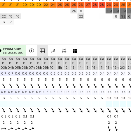
21
21
21
20
20
20
22
24
25
25
25
26
27
28
28
26
26
25
2
20
8
100
100
100
1
22
18
16
22
8
92
6
6
7
EWAM 5 km
8.8. 2026 00 UTC
Sa
Sa
Sa
Sa
Sa
Sa
Sa
Sa
Sa
Sa
Sa
Sa
Sa
Sa
Sa
Sa
Sa
Sa
S
8.
8.
8.
8.
8.
8.
8.
8.
8.
8.
8.
8.
8.
8.
8.
8.
8.
8.
8
03h
04h
05h
06h
07h
08h
09h
10h
11h
12h
13h
14h
15h
16h
17h
18h
19h
20h
21
0.7
0.7
0.6
0.6
0.6
0.6
0.6
0.5
0.5
0.5
0.5
0.5
0.5
0.4
0.4
0.4
0.4
0.4
0.
5
5
5
5
5
5
5
5
5
5
5
5
6
6
6
6
6
6
0.6
0.6
0.6
0.6
0.6
0.6
0.5
0.5
0.5
0.5
0.5
0.5
0.5
0.4
0.4
0.4
0.4
0.4
0.
6
5
5
5
5
5
5
5
5
5
5
5
5
5
5
10
10
10
1
0.2
0.2
0.2
0.1
0.1
0.1
0.1
2
2
2
2
2
2
2