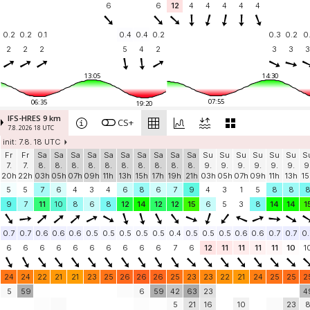
6
6
12
4
4
4
4
4
0.2
0.2
0.1
0.4
0.4
0.2
0.3
0.2
0.
2
2
2
5
4
2
3
3
3
13:05
14:30
07:55
06:35
19:20
IFS-HRES 9 km
CS+
7.8. 2026 18 UTC
init: 7.8. 18 UTC
Fr
Fr
Sa
Sa
Sa
Sa
Sa
Sa
Sa
Sa
Sa
Sa
Su
Su
Su
Su
Su
Su
S
7.
7.
8.
8.
8.
8.
8.
8.
8.
8.
8.
8.
9.
9.
9.
9.
9.
9.
9
20h
22h
03h
05h
07h
09h
11h
13h
15h
17h
19h
21h
03h
05h
07h
09h
11h
13h
15
5
5
7
6
4
3
4
6
8
6
7
9
4
3
1
5
8
8
9
7
11
10
8
6
8
12
14
12
12
15
6
5
3
8
14
14
1
0.7
0.7
0.6
0.6
0.6
0.5
0.5
0.5
0.5
0.5
0.4
0.5
0.5
0.5
0.6
0.6
0.7
0.7
0.
6
6
6
6
6
6
6
6
6
6
7
6
12
11
11
11
11
10
1
24
24
22
21
21
23
25
26
26
26
25
23
23
22
21
24
25
25
2
5
59
6
59
42
63
23
4
5
21
16
10
23