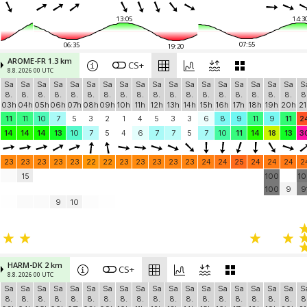
13:05
14:3
07:55
06:35
19:20
AROME-FR 1.3 km
CS+
8.8. 2026 00 UTC
Sa
Sa
Sa
Sa
Sa
Sa
Sa
Sa
Sa
Sa
Sa
Sa
Sa
Sa
Sa
Sa
Sa
Sa
S
8.
8.
8.
8.
8.
8.
8.
8.
8.
8.
8.
8.
8.
8.
8.
8.
8.
8.
8
03h
04h
05h
06h
07h
08h
09h
10h
11h
12h
13h
14h
15h
16h
17h
18h
19h
20h
21
11
11
10
7
5
3
2
1
4
5
3
3
6
8
9
11
9
11
2
14
14
14
13
10
7
5
4
6
7
7
5
7
10
11
14
18
13
3
23
23
23
23
23
22
22
23
23
23
23
23
24
24
25
24
24
24
2
15
100
1
100
9
9
9
10
HARM-DK 2 km
CS+
8.8. 2026 00 UTC
Sa
Sa
Sa
Sa
Sa
Sa
Sa
Sa
Sa
Sa
Sa
Sa
Sa
Sa
Sa
Sa
Sa
Sa
S
8.
8.
8.
8.
8.
8.
8.
8.
8.
8.
8.
8.
8.
8.
8.
8.
8.
8.
8