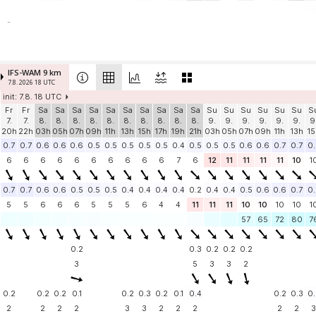
-
IFS-WAM 9 km
7.8. 2026 18 UTC
init: 7.8. 18 UTC
Fr
Fr
Sa
Sa
Sa
Sa
Sa
Sa
Sa
Sa
Sa
Sa
Su
Su
Su
Su
Su
Su
S
7.
7.
8.
8.
8.
8.
8.
8.
8.
8.
8.
8.
9.
9.
9.
9.
9.
9.
9
20h
22h
03h
05h
07h
09h
11h
13h
15h
17h
19h
21h
03h
05h
07h
09h
11h
13h
15
0.7
0.7
0.6
0.6
0.6
0.5
0.5
0.5
0.5
0.5
0.4
0.5
0.5
0.5
0.6
0.6
0.7
0.7
0.
6
6
6
6
6
6
6
6
6
6
7
6
12
11
11
11
11
10
1
0.7
0.7
0.6
0.6
0.5
0.5
0.5
0.4
0.4
0.4
0.4
0.2
0.4
0.4
0.5
0.6
0.6
0.7
0.
5
5
6
6
6
5
5
5
6
4
4
11
11
11
10
10
10
10
1
57
65
72
80
7
0.2
0.3
0.2
0.2
0.2
3
5
3
3
2
0.2
0.2
0.2
0.1
0.2
0.3
0.2
0.1
0.4
0.2
0.3
0.
2
2
2
2
3
3
2
2
2
2
2
3