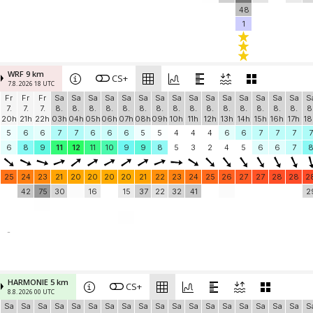
48
1
WRF 9 km
CS+
7.8. 2026 18 UTC
Fr
Fr
Fr
Sa
Sa
Sa
Sa
Sa
Sa
Sa
Sa
Sa
Sa
Sa
Sa
Sa
Sa
Sa
S
7.
7.
7.
8.
8.
8.
8.
8.
8.
8.
8.
8.
8.
8.
8.
8.
8.
8.
8
20h
21h
22h
03h
04h
05h
06h
07h
08h
09h
10h
11h
12h
13h
14h
15h
16h
17h
18
5
6
6
7
7
6
6
6
5
5
4
4
4
6
6
7
7
7
7
6
8
9
11
12
11
10
9
9
8
5
3
2
4
5
6
6
7
25
24
23
21
20
20
20
20
21
22
23
24
25
26
27
27
28
28
2
42
75
30
16
15
37
22
32
41
2
-
HARMONIE 5 km
CS+
8.8. 2026 00 UTC
Sa
Sa
Sa
Sa
Sa
Sa
Sa
Sa
Sa
Sa
Sa
Sa
Sa
Sa
Sa
Sa
Sa
Sa
S