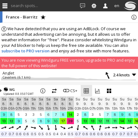
search spots...
en
France - Biarritz
We have detected that you are using an AdBLock. Of course we
understand that advertising can be annoying, but it allows us to offer
weather information for "free". Please consider whitelisting Windguru in
your Ad blocker to help us keep the free site available. You can also
subscribe to PRO version
and enjoy ad-free site with more features.
You are now viewing Windguru FREE version, upgrade to PRO and enjoy
the full power of this website!
Anglet
2.4 knots
Cavaliers
(6.1 km)
More stations:
WG
Socoa - Saint Jean de Luz
CS+
3.7 knots
Updated: 8.8. 05:07 GMT
Socoa
(13.4 km)
Sa
Sa
Sa
Sa
Sa
Sa
Sa
Sa
Sa
Sa
Su
Su
Su
Su
Su
Su
Su
Su
S
ADVENTURE COTE BASQUE PARAMOTEUR
1 knots
8.
8.
8.
8.
8.
8.
8.
8.
8.
8.
9.
9.
9.
9.
9.
9.
9.
9.
9
Pioupiou 220
(15.9 km)
03h
05h
07h
09h
11h
13h
15h
17h
19h
21h
03h
05h
07h
09h
11h
13h
15h
17h
19
Windbird 1715
2.7 knots
9
8
5
3
3
5
6
7
8
14
2
8
3
5
7
8
9
8
Windbird 1715
(19.7 km)
13
12
9
5
6
8
9
10
17
29
5
13
13
12
11
11
14
12
1
France, Seignosse
6.3 knots
Seignosse
(26.5 km)
0.7
0.7
0.6
0.6
0.5
0.5
0.5
0.4
0.4
0.5
0.7
0.6
0.6
0.6
0.6
0.7
0.7
0.7
0.
Windbird 1784
3.2 knots