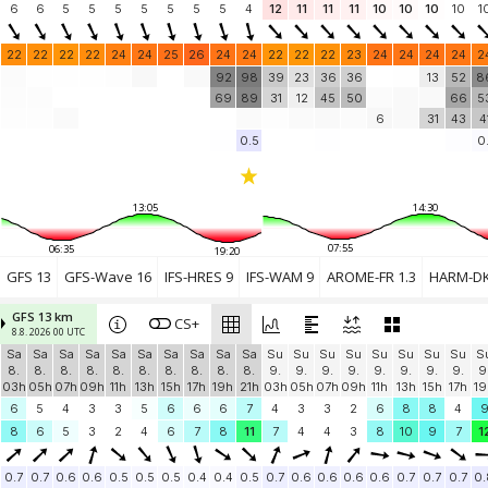
Windbird 1784
6
6
5
5
(30.7 km)
5
5
5
5
5
4
12
11
11
11
10
10
10
10
1
Donostia-San Sebastian
0.8 knots
Donostia DAVIS
(41 km)
22
22
22
22
24
24
25
26
24
24
22
22
22
23
24
24
24
24
2
Add your station...
92
98
39
23
36
36
13
52
8
69
89
31
12
45
50
66
5
6
31
43
4
0.5
0.
13:05
14:30
07:55
06:35
19:20
GFS 13
GFS-Wave 16
IFS-HRES 9
IFS-WAM 9
AROME-FR 1.3
HARM-DK
GFS 13 km
CS+
8.8. 2026 00 UTC
Sa
Sa
Sa
Sa
Sa
Sa
Sa
Sa
Sa
Sa
Su
Su
Su
Su
Su
Su
Su
Su
S
8.
8.
8.
8.
8.
8.
8.
8.
8.
8.
9.
9.
9.
9.
9.
9.
9.
9.
9
03h
05h
07h
09h
11h
13h
15h
17h
19h
21h
03h
05h
07h
09h
11h
13h
15h
17h
19
6
5
4
3
3
5
6
6
6
7
4
3
3
2
6
8
8
4
8
6
5
3
2
4
6
7
8
11
7
4
4
3
8
10
9
7
1
0.7
0.7
0.6
0.6
0.5
0.5
0.5
0.4
0.4
0.5
0.7
0.6
0.6
0.6
0.6
0.7
0.7
0.7
0.