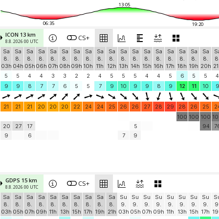
13:05
06:35
19:20
ICON 13 km
CS+
8.8. 2026 00 UTC
Sa
Sa
Sa
Sa
Sa
Sa
Sa
Sa
Sa
Sa
Sa
Sa
Sa
Sa
Sa
Sa
Sa
Sa
S
8.
8.
8.
8.
8.
8.
8.
8.
8.
8.
8.
8.
8.
8.
8.
8.
8.
8.
8
03h
04h
05h
06h
07h
08h
09h
10h
11h
12h
13h
14h
15h
16h
17h
18h
19h
20h
21
5
5
4
4
3
3
2
2
4
5
5
5
4
4
5
6
5
5
4
9
9
8
7
7
6
5
5
7
9
10
9
9
8
9
12
11
10
21
21
21
20
20
20
22
24
24
25
26
26
27
28
29
28
26
25
2
100
100
100
1
20
27
17
5
94
7
9
6
7
9
GDPS 15 km
CS+
8.8. 2026 00 UTC
Sa
Sa
Sa
Sa
Sa
Sa
Sa
Sa
Sa
Sa
Su
Su
Su
Su
Su
Su
Su
Su
S
8.
8.
8.
8.
8.
8.
8.
8.
8.
8.
9.
9.
9.
9.
9.
9.
9.
9.
9
03h
05h
07h
09h
11h
13h
15h
17h
19h
21h
03h
05h
07h
09h
11h
13h
15h
17h
19