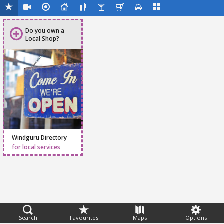
Do you own a
Local Shop?
Windguru Directory
for local services
Feedback
Search
Favourites
Maps
Options