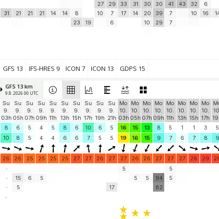
27
29
33
31
30
30
41
43
32
6
31
21
21
21
14
14
8
10
7
17
14
20
39
7
10
16
1
23
19
6
10
29
7
GFS 13
IFS-HRES 9
ICON 7
ICON 13
GDPS 15
GFS 13 km
9.8. 2026 00 UTC
Su
Su
Su
Su
Su
Su
Su
Su
Su
Su
Mo
Mo
Mo
Mo
Mo
Mo
Mo
Mo
M
9.
9.
9.
9.
9.
9.
9.
9.
9.
9.
10.
10.
10.
10.
10.
10.
10.
10.
10
03h
05h
07h
09h
11h
13h
15h
17h
19h
21h
03h
05h
07h
09h
11h
13h
15h
17h
19
8
6
5
4
5
8
6
10
6
5
16
15
13
8
5
1
1
3
5
10
8
5
4
4
6
6
7
5
5
19
16
15
9
7
6
7
8
26
26
25
25
25
25
27
27
26
27
27
26
26
27
27
27
28
29
2
-
5
5
-
15
6
5
5
5
94
5
-
5
17
82
-