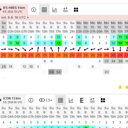
IFS-HRES 9 km
8.8. 2026 18 UTC
init: 8.8. 18 UTC
Sa
Su
Su
Su
Su
Su
Su
Su
Su
Su
Su
Mo
Mo
Mo
Mo
Mo
Mo
Mo
M
8.
9.
9.
9.
9.
9.
9.
9.
9.
9.
9.
10.
10.
10.
10.
10.
10.
10.
10
21h
03h
05h
07h
09h
11h
13h
15h
17h
19h
21h
03h
05h
07h
09h
11h
13h
15h
17
5
9
9
7
4
7
6
6
10
5
4
8
6
3
3
1
7
11
1
6
11
12
9
6
9
8
9
13
7
5
10
8
5
4
5
10
14
1
26
25
25
26
26
25
25
26
24
25
26
27
25
25
26
26
28
29
2
8
6
5
33
34
36
1
28
14
12
16
5
6
6
68
54
20
-
ICON 13 km
CS+
9.8. 2026 00 UTC
Su
Su
Su
Su
Su
Su
Su
Su
Su
Su
Su
Su
Su
Su
Su
Su
Su
Su
S
9.
9.
9.
9.
9.
9.
9.
9.
9.
9.
9.
9.
9.
9.
9.
9.
9.
9.
9
03h
04h
05h
06h
07h
08h
09h
10h
11h
12h
13h
14h
15h
16h
17h
18h
19h
20h
21
4
4
4
5
5
5
5
5
5
5
4
1
2
1
1
2
3
3
3