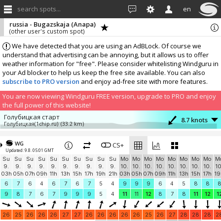
search spots...
en
russia - Bugazskaja (Anapa)
(other user's custom spot)
We have detected that you are using an AdBLock. Of course we
understand that advertising can be annoying, but it allows us to offer
weather information for "free". Please consider whitelisting Windguru in
your Ad blocker to help us keep the free site available. You can also
subscribe to PRO version
and enjoy ad-free site with more features.
You are now viewing Windguru FREE version, upgrade to PRO and enjoy
the full power of this website!
Голубицкая старт
8.7 knots
Голубицкая(1chip.ru)
(33.2 km)
More stations:
WG
Анапа-Супсех
CS+
7.6 knots
Updated: 9.8. 05:01 GMT
Анапа(1chip.ru)
(34.9 km)
Su
Su
Su
Su
Su
Su
Su
Su
Su
Su
Mo
Mo
Mo
Mo
Mo
Mo
Mo
Mo
M
Кучугуры
11.8 knots
9.
9.
9.
9.
9.
9.
9.
9.
9.
9.
10.
10.
10.
10.
10.
10.
10.
10.
10
Кучугуры(1chip.ru)
(38.9 km)
03h
05h
07h
09h
11h
13h
15h
17h
19h
21h
03h
05h
07h
09h
11h
13h
15h
17h
19
Add your station...
6
7
6
4
6
7
6
7
5
4
9
9
9
6
4
5
8
8
9
8
7
6
7
9
9
9
5
4
11
11
12
8
7
8
11
12
1
26
25
26
26
26
27
27
26
26
26
26
26
25
26
27
28
28
28
2