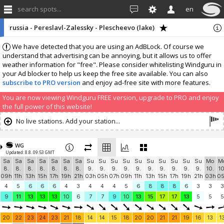
search spots...
en
russia - Pereslavl-Zalessky - Plescheevo (lake)
We have detected that you are using an AdBLock. Of course we
understand that advertising can be annoying, but it allows us to offer
weather information for "free". Please consider whitelisting Windguru in
your Ad blocker to help us keep the free site available. You can also
subscribe to PRO version
and enjoy ad-free site with more features.
You are now viewing Windguru FREE version, upgrade to PRO and enjoy
the full power of this website!
No live stations. Add your station...
WG
Updated: 8.8. 09:53 GMT
Sa
Sa
Sa
Sa
Sa
Sa
Sa
Su
Su
Su
Su
Su
Su
Su
Su
Su
Su
Mo
M
8.
8.
8.
8.
8.
8.
8.
9.
9.
9.
9.
9.
9.
9.
9.
9.
9.
10.
10
09h
11h
13h
15h
17h
19h
21h
03h
05h
07h
09h
11h
13h
15h
17h
19h
21h
03h
0
4
5
6
6
6
4
3
4
4
4
5
6
8
8
8
6
3
3
3
9
11
13
13
13
10
6
7
7
9
10
13
15
17
17
13
5
5
5
20
22
23
24
23
21
18
14
14
15
18
20
20
21
21
19
16
13
1