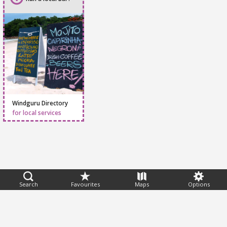
Run a local Bar?
Windguru Directory
for local services
Search
Favourites
Maps
Options
Feedback
Help
|
FAQ
|
Terms
|
Privacy
|
Advertising
|
Stations
|
App
© 2026 Windguru