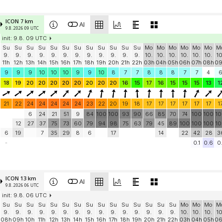
ICON 7 km
AI
9.8. 2026 09 UTC
init: 9.8. 09 UTC
Su
Su
Su
Su
Su
Su
Su
Su
Su
Su
Su
Su
Mo
Mo
Mo
Mo
Mo
Mo
M
9.
9.
9.
9.
9.
9.
9.
9.
9.
9.
9.
9.
10.
10.
10.
10.
10.
10.
10
11h
12h
13h
14h
15h
16h
17h
18h
19h
20h
21h
22h
03h
04h
05h
06h
07h
08h
0
9
9
9
10
10
10
9
9
10
8
7
7
8
8
8
7
7
4
18
19
20
20
20
20
20
20
20
20
16
15
17
16
15
15
15
13
1
21
22
24
24
24
24
24
23
22
20
19
18
17
17
17
17
17
17
1
6
24
21
51
9
84
100
100
93
90
66
85
70
74
100
100
1
12
27
37
75
73
60
79
94
98
75
63
79
45
89
100
100
100
1
6
19
7
35
29
8
6
17
14
22
42
28
3
-
0.1
0.6
0.
ICON 13 km
AI
9.8. 2026 06 UTC
init: 9.8. 06 UTC
Su
Su
Su
Su
Su
Su
Su
Su
Su
Su
Su
Su
Su
Su
Su
Mo
Mo
Mo
M
9.
9.
9.
9.
9.
9.
9.
9.
9.
9.
9.
9.
9.
9.
9.
10.
10.
10.
10
08h
09h
10h
11h
12h
13h
14h
15h
16h
17h
18h
19h
20h
21h
22h
03h
04h
05h
0