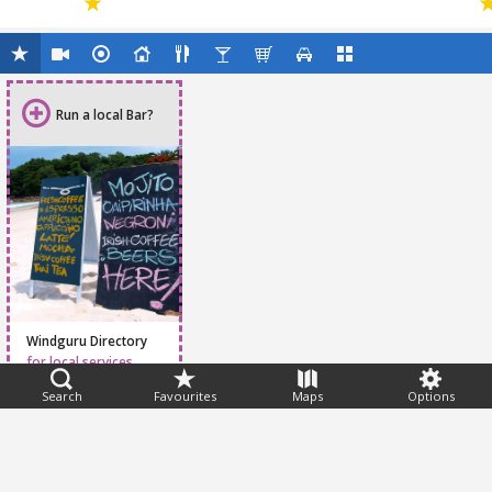
Run a local Bar?
Windguru Directory
for local services
Search
Favourites
Maps
Options
Feedback
Help
|
FAQ
|
Terms
|
Privacy
|
Advertising
|
Stations
|
App
© 2026 Windguru