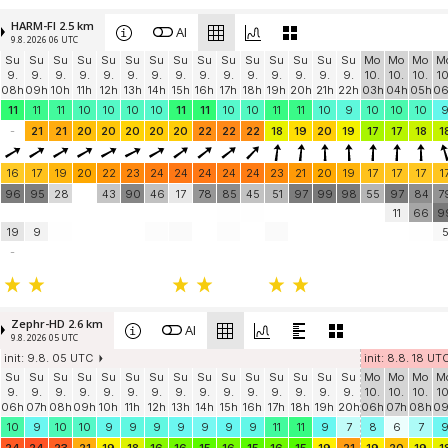
HARM-FI 2.5 km
AI
9.8. 2026 06 UTC
Su
Su
Su
Su
Su
Su
Su
Su
Su
Su
Su
Su
Su
Su
Su
Mo
Mo
Mo
M
9.
9.
9.
9.
9.
9.
9.
9.
9.
9.
9.
9.
9.
9.
9.
10.
10.
10.
10
08h
09h
10h
11h
12h
13h
14h
15h
16h
17h
18h
19h
20h
21h
22h
03h
04h
05h
0
11
11
11
10
10
10
10
11
11
10
10
11
11
10
9
10
10
10
-
21
21
20
20
20
20
20
22
22
22
18
19
20
19
17
17
18
1
16
17
19
20
22
23
24
24
24
24
24
23
21
20
19
17
17
17
1
96
95
28
43
90
46
17
78
85
45
51
97
99
98
55
97
84
7
11
66
9
19
9
-
Zephr-HD 2.6 km
AI
9.8. 2026 05 UTC
init: 9.8. 05 UTC
init: 8.8. 18 UT
Su
Su
Su
Su
Su
Su
Su
Su
Su
Su
Su
Su
Su
Su
Su
Mo
Mo
Mo
M
9.
9.
9.
9.
9.
9.
9.
9.
9.
9.
9.
9.
9.
9.
9.
10.
10.
10.
10
06h
07h
08h
09h
10h
11h
12h
13h
14h
15h
16h
17h
18h
19h
20h
06h
07h
08h
0
10
9
10
10
9
9
9
9
9
9
9
11
11
9
7
8
6
7