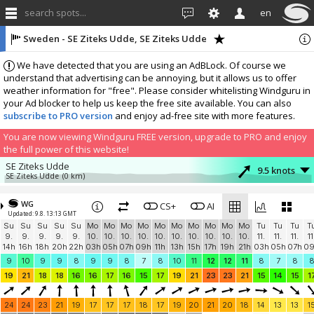
search spots...
en
Sweden - SE Ziteks Udde, SE Ziteks Udde
We have detected that you are using an AdBLock. Of course we
understand that advertising can be annoying, but it allows us to offer
weather information for "free". Please consider whitelisting Windguru in
your Ad blocker to help us keep the free site available. You can also
subscribe to PRO version
and enjoy ad-free site with more features.
You are now viewing Windguru FREE version, upgrade to PRO and enjoy
the full power of this website!
SE Ziteks Udde
9.5 knots
SE Ziteks Udde
(0 km)
More stations:
WG
SKB Näsaängsbadet
CS+
AI
9.5 knots
Updated: 9.8. 13:13 GMT
SKB Näsaängsbadet
(21.1 km)
Su
Su
Su
Su
Su
Mo
Mo
Mo
Mo
Mo
Mo
Mo
Mo
Mo
Mo
Tu
Tu
Tu
T
Stockholm
0.1 knots
9.
9.
9.
9.
9.
10.
10.
10.
10.
10.
10.
10.
10.
10.
10.
11.
11.
11.
11
zephyrus
(27.4 km)
14h
16h
18h
20h
22h
03h
05h
07h
09h
11h
13h
15h
17h
19h
21h
03h
05h
07h
0
Sweden, Uppsala
12.8 knots
9
10
9
9
8
9
9
8
7
8
10
11
12
12
11
8
7
8
KajTech - Skaris
(35 km)
19
21
18
18
16
16
17
16
15
17
19
21
23
23
21
15
14
15
1
Sweden, Stockholm
15.5 knots
Fituna
(47.7 km)
24
24
23
21
19
17
17
17
18
17
19
20
21
20
18
14
13
13
1
Add your station...