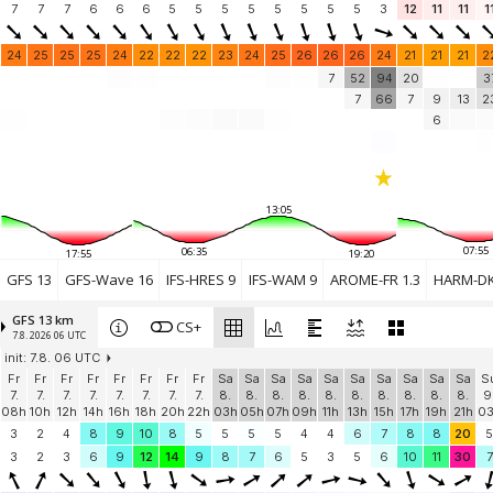
Windbird 1784
7
7
7
6
(49.1 km)
6
6
5
5
5
5
5
5
5
5
3
12
11
11
1
Add your station...
24
25
25
25
24
22
22
22
23
24
25
26
26
26
24
21
21
21
2
7
52
94
20
3
7
66
7
9
13
2
6
13:05
07:55
06:35
17:55
19:20
GFS 13
GFS-Wave 16
IFS-HRES 9
IFS-WAM 9
AROME-FR 1.3
HARM-DK
GFS 13 km
CS+
7.8. 2026 06 UTC
init: 7.8. 06 UTC
Fr
Fr
Fr
Fr
Fr
Fr
Fr
Fr
Sa
Sa
Sa
Sa
Sa
Sa
Sa
Sa
Sa
Sa
S
7.
7.
7.
7.
7.
7.
7.
7.
8.
8.
8.
8.
8.
8.
8.
8.
8.
8.
9
08h
10h
12h
14h
16h
18h
20h
22h
03h
05h
07h
09h
11h
13h
15h
17h
19h
21h
0
3
2
4
8
9
10
8
5
5
5
5
4
4
6
7
8
8
20
5
3
2
3
6
9
12
14
9
8
7
6
5
3
5
6
10
11
30
7