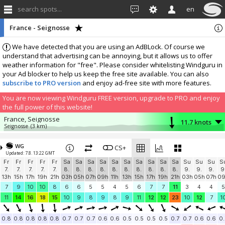
search spots...
en
France - Seignosse
We have detected that you are using an AdBLock. Of course we
understand that advertising can be annoying, but it allows us to offer
weather information for "free". Please consider whitelisting Windguru in
your Ad blocker to help us keep the free site available. You can also
subscribe to PRO version
and enjoy ad-free site with more features.
You are now viewing Windguru FREE version, upgrade to PRO and enjoy
the full power of this website!
France, Seignosse
11.7 knots
Seignosse
(3 km)
More stations:
WG
Anglet
CS+
11.1 knots
Updated: 7.8. 13:22 GMT
Cavaliers
(23.5 km)
Fr
Fr
Fr
Fr
Fr
Sa
Sa
Sa
Sa
Sa
Sa
Sa
Sa
Sa
Sa
Su
Su
Su
S
Socoa - Saint Jean de Luz
8.4 knots
7.
7.
7.
7.
7.
8.
8.
8.
8.
8.
8.
8.
8.
8.
8.
9.
9.
9.
9
Socoa
(42 km)
13h
15h
17h
19h
21h
03h
05h
07h
09h
11h
13h
15h
17h
19h
21h
03h
05h
07h
0
ADVENTURE COTE BASQUE PARAMOTEUR
8.2 knots
7
9
10
10
8
6
6
5
5
4
5
6
7
7
11
3
4
4
5
Pioupiou 220
(43.5 km)
11
14
16
18
15
10
9
8
9
8
9
11
12
12
23
10
12
7
1
Windbird 1715
7.6 knots
Windbird 1715
(49 km)
0.8
0.8
0.8
0.8
0.8
0.7
0.7
0.7
0.6
0.6
0.5
0.5
0.5
0.5
0.7
0.7
0.6
0.6
0.
Windbird 1784
7 knots