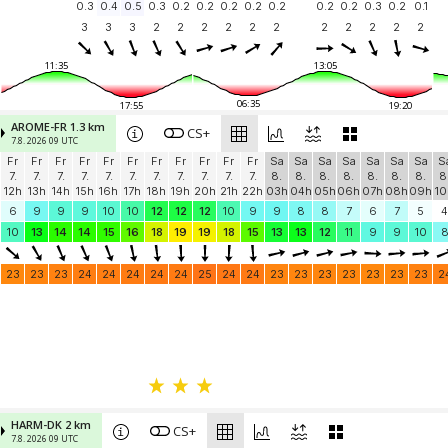
0.3
0.4
0.5
0.3
0.2
0.2
0.2
0.2
0.2
0.2
0.2
0.3
0.2
0.1
3
3
3
2
2
2
2
2
2
2
2
2
2
2
11:35
13:05
06:35
17:55
19:20
AROME-FR 1.3 km
CS+
7.8. 2026 09 UTC
Fr
Fr
Fr
Fr
Fr
Fr
Fr
Fr
Fr
Fr
Fr
Sa
Sa
Sa
Sa
Sa
Sa
Sa
S
7.
7.
7.
7.
7.
7.
7.
7.
7.
7.
7.
8.
8.
8.
8.
8.
8.
8.
8
12h
13h
14h
15h
16h
17h
18h
19h
20h
21h
22h
03h
04h
05h
06h
07h
08h
09h
10
6
9
9
9
10
10
12
12
12
10
9
9
8
8
7
6
7
5
4
10
13
14
14
15
16
18
19
19
18
15
13
13
12
11
9
9
10
23
23
23
24
24
24
24
24
25
24
24
23
23
23
23
23
23
23
2
HARM-DK 2 km
CS+
7.8. 2026 09 UTC