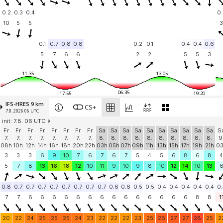
0.2
0.3
0.4
0.
10
5
5
3
0.1
0.7
0.8
0.8
0.2
0.1
0.4
0.4
0.6
5
7
6
6
2
2
5
5
3
11:35
13:05
06:35
17:55
19:20
IFS-HRES 9 km
CS+
7.8. 2026 06 UTC
init: 7.8. 06 UTC
Fr
Fr
Fr
Fr
Fr
Fr
Fr
Fr
Sa
Sa
Sa
Sa
Sa
Sa
Sa
Sa
Sa
Sa
S
7.
7.
7.
7.
7.
7.
7.
7.
8.
8.
8.
8.
8.
8.
8.
8.
8.
8.
9
08h
10h
12h
14h
16h
18h
20h
22h
03h
05h
07h
09h
11h
13h
15h
17h
19h
21h
0
3
3
3
6
9
10
7
6
7
6
7
5
4
5
6
8
6
8
4
5
7
8
13
16
18
12
10
11
9
10
9
8
10
12
14
10
13
0.8
0.7
0.7
0.7
0.7
0.7
0.7
0.7
0.7
0.6
0.6
0.5
0.5
0.4
0.4
0.4
0.4
0.4
0.
7
7
6
6
6
6
6
6
6
6
6
6
6
6
6
6
8
8
1
20
22
24
25
25
25
24
23
22
22
22
23
25
26
27
27
28
25
2