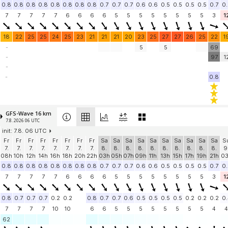
0.8
0.8
0.8
0.8
0.8
0.8
0.8
0.8
0.7
0.7
0.7
0.6
0.6
0.5
0.5
0.5
0.5
0.7
0.
7
7
7
7
7
6
6
6
6
5
5
5
5
5
5
5
5
3
1
18
22
25
25
24
25
23
21
21
21
20
23
25
27
27
26
25
22
1
-
5
5
69
-
97
1
-
-
0.8
GFS-Wave 16 km
7.8. 2026 06 UTC
init: 7.8. 06 UTC
Fr
Fr
Fr
Fr
Fr
Fr
Fr
Fr
Sa
Sa
Sa
Sa
Sa
Sa
Sa
Sa
Sa
Sa
S
7.
7.
7.
7.
7.
7.
7.
7.
8.
8.
8.
8.
8.
8.
8.
8.
8.
8.
9
08h
10h
12h
14h
16h
18h
20h
22h
03h
05h
07h
09h
11h
13h
15h
17h
19h
21h
0
0.8
0.8
0.8
0.8
0.8
0.8
0.8
0.8
0.7
0.7
0.7
0.6
0.6
0.5
0.5
0.5
0.5
0.7
0.
7
7
7
7
7
6
6
6
6
5
5
5
5
5
5
5
5
3
1
0.8
0.7
0.7
0.7
0.2
0.2
0.8
0.7
0.7
0.6
0.5
0.5
0.5
0.5
0.2
0.2
0.2
0.
7
7
7
7
10
10
6
6
5
5
5
5
5
5
5
5
4
4
62