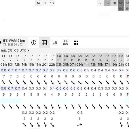
14
7
10
9
57
31
98
5
90
5
-
IFS-WAM 9 km
7.8. 2026 06 UTC
init: 7.8. 06 UTC
Fr
Fr
Fr
Fr
Fr
Fr
Fr
Fr
Sa
Sa
Sa
Sa
Sa
Sa
Sa
Sa
Sa
Sa
S
7.
7.
7.
7.
7.
7.
7.
7.
8.
8.
8.
8.
8.
8.
8.
8.
8.
8.
9
08h
10h
12h
14h
16h
18h
20h
22h
03h
05h
07h
09h
11h
13h
15h
17h
19h
21h
0
0.8
0.7
0.7
0.7
0.7
0.7
0.7
0.7
0.7
0.6
0.6
0.5
0.5
0.4
0.4
0.4
0.4
0.4
0.
7
7
6
6
6
6
6
6
6
6
6
6
6
6
6
6
8
8
1
0.8
0.7
0.7
0.4
0.3
0.3
0.4
0.4
0.6
0.6
0.5
0.5
0.4
0.4
0.3
0.3
0.3
0.3
0.
6
6
6
4
5
5
4
4
5
5
5
5
5
5
6
6
6
5
1
0.2
0.2
0.2
0.2
0.2
0.2
0.2
0.
2
2
2
2
2
3
2
3