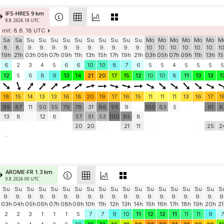
IFS-HRES 9 km
8.8. 2026 18 UTC
init: 8.8. 18 UTC
Sa
Sa
Su
Su
Su
Su
Su
Su
Su
Su
Su
Su
Mo
Mo
Mo
Mo
Mo
Mo
M
8.
8.
9.
9.
9.
9.
9.
9.
9.
9.
9.
9.
10.
10.
10.
10.
10.
10.
10
19h
21h
03h
05h
07h
09h
11h
13h
15h
17h
19h
21h
03h
05h
07h
09h
11h
13h
15
6
2
3
4
5
6
6
10
10
8
7
6
5
5
4
5
5
5
5
12
5
6
8
9
13
14
21
20
17
15
12
10
10
8
11
13
13
1
18
15
14
13
13
16
18
20
19
17
16
15
11
11
11
13
16
17
1
99
87
11
50
55
79
78
31
86
95
9
100
63
5
91
8
13
8
12
6
57
51
53
100
85
8
20
20
21
11
25
2
-
AROME-FR 1.3 km
9.8. 2026 00 UTC
Su
Su
Su
Su
Su
Su
Su
Su
Su
Su
Su
Su
Su
Su
Su
Su
Su
Su
S
9.
9.
9.
9.
9.
9.
9.
9.
9.
9.
9.
9.
9.
9.
9.
9.
9.
9.
9
03h
04h
05h
06h
07h
08h
09h
10h
11h
12h
13h
14h
15h
16h
17h
18h
19h
20h
21
2
2
3
1
1
1
5
7
7
9
10
11
12
12
11
11
11
9
7