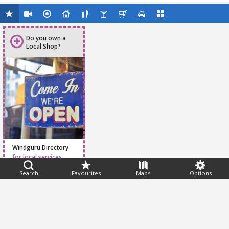
Do you own a
Local Shop?
Windguru Directory
for local services
Search
Favourites
Maps
Options
Feedback
Help
|
FAQ
|
Terms
|
Privacy
|
Advertising
|
Stations
|
App
© 2026 Windguru