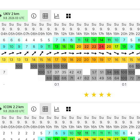
UKV 2 km
9.8. 2026 03 UTC
Su
Su
Su
Su
Su
Su
Su
Su
Su
Su
Su
Su
Su
Su
Su
Su
Su
Su
S
9.
9.
9.
9.
9.
9.
9.
9.
9.
9.
9.
9.
9.
9.
9.
9.
9.
9.
9
04h
05h
06h
07h
08h
09h
10h
11h
12h
13h
14h
15h
16h
17h
18h
19h
20h
21h
22
6
6
6
4
4
5
5
7
8
8
11
12
12
14
11
10
7
5
9
10
9
7
8
9
11
13
15
15
20
22
22
24
20
17
13
9
1
13
13
13
13
14
15
16
17
19
18
20
20
19
19
17
16
15
15
1
100
100
100
100
100
100
66
1
7
100
57
37
35
42
43
57
51
94
98
100
100
89
92
68
71
47
62
53
49
58
64
100
72
7
-
0.1
0.1
ICON 2.2 km
9.8. 2026 03 UTC
Su
Su
Su
Su
Su
Su
Su
Su
Su
Su
Su
Su
Su
Su
Su
Su
Su
Su
S
9.
9.
9.
9.
9.
9.
9.
9.
9.
9.
9.
9.
9.
9.
9.
9.
9.
9.
9
04h
05h
06h
07h
08h
09h
10h
11h
12h
13h
14h
15h
16h
17h
18h
19h
20h
21h
22
2
1
2
2
2
5
7
8
9
10
12
11
11
11
11
10
8
4
3
0
3
4
4
4
8
11
13
15
17
19
19
18
18
18
17
16
11