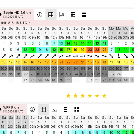
Zephr-HD 2.6 km
8.8. 2026 18 UTC
init: 8.8. 18 UTC
Su
Su
Su
Su
Su
Su
Su
Su
Su
Su
Su
Su
Su
Su
Su
Mo
Mo
Mo
M
9.
9.
9.
9.
9.
9.
9.
9.
9.
9.
9.
9.
9.
9.
9.
10.
10.
10.
10
05h
06h
07h
08h
09h
10h
11h
12h
13h
14h
15h
16h
17h
18h
19h
05h
06h
07h
0
4
5
3
5
6
5
6
7
10
14
15
14
14
13
11
5
1
2
5
5
5
6
12
13
9
8
12
15
17
19
19
23
23
21
7
13
14
1
13
12
12
14
16
17
17
18
21
22
22
21
18
18
18
11
11
10
1
100
98
98
96
100
100
100
100
100
93
94
95
90
95
98
100
100
77
3
62
69
78
27
78
100
100
100
100
90
84
100
100
100
99
38
24
17
45
56
45
59
79
53
19
22
73
69
59
46
4
WRF 9 km
8.8. 2026 18 UTC
Sa
Sa
Sa
Sa
Su
Su
Su
Su
Su
Su
Su
Su
Su
Su
Su
Su
Su
Su
S
8.
8.
8.
8.
9.
9.
9.
9.
9.
9.
9.
9.
9.
9.
9.
9.
9.
9.
9
19h
20h
21h
22h
03h
04h
05h
06h
07h
08h
09h
10h
11h
12h
13h
14h
15h
16h
17
8
6
7
6
3
4
5
5
4
6
8
8
8
8
9
10
10
12
1