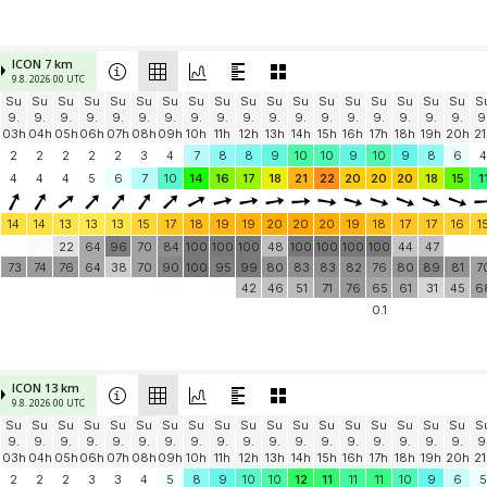
ICON 7 km
9.8. 2026 00 UTC
Su
Su
Su
Su
Su
Su
Su
Su
Su
Su
Su
Su
Su
Su
Su
Su
Su
Su
S
9.
9.
9.
9.
9.
9.
9.
9.
9.
9.
9.
9.
9.
9.
9.
9.
9.
9.
9
03h
04h
05h
06h
07h
08h
09h
10h
11h
12h
13h
14h
15h
16h
17h
18h
19h
20h
21
2
2
2
2
2
3
4
7
8
8
9
10
10
9
10
9
8
6
4
4
4
4
5
6
7
10
14
16
17
18
21
22
20
20
20
18
15
1
14
14
13
13
13
15
17
18
19
19
20
20
20
19
18
17
17
16
1
22
64
96
70
84
100
100
100
48
100
100
100
100
44
47
73
74
76
64
38
70
90
100
95
99
80
83
83
82
76
80
89
81
7
42
46
51
71
76
65
61
31
45
6
0.1
ICON 13 km
9.8. 2026 00 UTC
Su
Su
Su
Su
Su
Su
Su
Su
Su
Su
Su
Su
Su
Su
Su
Su
Su
Su
S
9.
9.
9.
9.
9.
9.
9.
9.
9.
9.
9.
9.
9.
9.
9.
9.
9.
9.
9
03h
04h
05h
06h
07h
08h
09h
10h
11h
12h
13h
14h
15h
16h
17h
18h
19h
20h
21
2
2
2
3
3
4
5
8
9
10
10
12
11
11
11
10
9
6
5