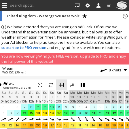
search spots...
en
United Kingdom - Watergrove Reservoir
We have detected that you are using an AdBLock. Of course we
understand that advertising can be annoying, but it allows us to offer
weather information for "free". Please consider whitelisting Windguru in
your Ad blocker to help us keep the free site available. You can also
subscribe to PRO version
and enjoy ad-free site with more features.
You are now viewing Windguru FREE version, upgrade to PRO and enjoy
the full power of this website!
Wigan
0 knots
WiSHSC
(36 km)
More stations:
WG
Wilmslow
0 knots
Updated: 9.8. 05:12 GMT
Wilmslow Astro
(37.5 km)
Su
Su
Su
Su
Su
Su
Su
Su
Su
Su
Mo
Mo
Mo
Mo
Mo
Mo
Mo
Mo
M
West Riding Sailing Club
0 knots
9.
9.
9.
9.
9.
9.
9.
9.
9.
9.
10.
10.
10.
10.
10.
10.
10.
10.
10
West Riding Sailing Club
(46.7 km)
04h
06h
08h
10h
12h
14h
16h
18h
20h
22h
03h
05h
07h
09h
11h
13h
15h
17h
19
Grimwith
2.9 knots
3
3
3
7
8
11
11
10
8
6
6
5
4
6
5
6
6
6
YDSC
(48.8 km)
5
6
7
12
15
19
19
19
17
12
11
9
10
11
11
11
12
11
1
Add your station...
12
12
14
17
19
20
19
17
16
15
12
11
11
14
16
18
19
19
1