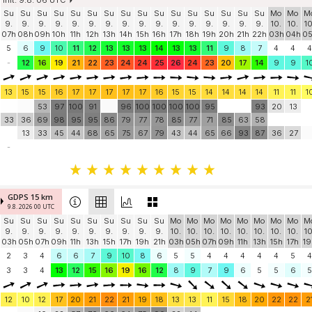
init: 9.8. 06 UTC
Su
Su
Su
Su
Su
Su
Su
Su
Su
Su
Su
Su
Su
Su
Su
Su
Mo
Mo
M
9.
9.
9.
9.
9.
9.
9.
9.
9.
9.
9.
9.
9.
9.
9.
9.
10.
10.
10
07h
08h
09h
10h
11h
12h
13h
14h
15h
16h
17h
18h
19h
20h
21h
22h
03h
04h
0
5
6
9
10
11
12
13
13
13
14
13
13
11
9
8
7
4
4
4
-
12
16
19
21
22
23
24
24
25
26
24
23
20
17
14
9
9
1
13
15
15
16
17
17
17
17
17
16
15
15
14
14
14
14
11
11
1
53
97
100
91
96
100
100
100
100
95
93
20
13
33
36
69
98
95
95
86
79
77
78
85
77
71
85
63
58
13
33
45
44
68
65
75
67
79
43
44
65
66
93
87
36
27
-
GDPS 15 km
9.8. 2026 00 UTC
Su
Su
Su
Su
Su
Su
Su
Su
Su
Su
Mo
Mo
Mo
Mo
Mo
Mo
Mo
Mo
M
9.
9.
9.
9.
9.
9.
9.
9.
9.
9.
10.
10.
10.
10.
10.
10.
10.
10.
10
03h
05h
07h
09h
11h
13h
15h
17h
19h
21h
03h
05h
07h
09h
11h
13h
15h
17h
19
2
3
4
6
6
7
9
10
8
6
5
5
4
4
4
4
4
5
4
3
3
4
13
12
15
16
19
16
12
8
9
7
9
6
5
5
6
5
12
10
12
17
20
21
22
21
19
18
13
13
11
15
18
20
22
22
2