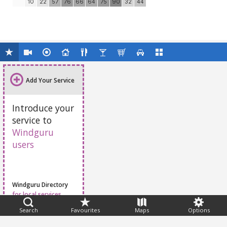
10
22
57
76
66
64
75
90
32
44
Add Your Service
Introduce your
service to
Windguru
users
Windguru Directory
for local services
Search
Favourites
Maps
Options
Feedback
Help
|
FAQ
|
Terms
|
Privacy
|
Advertising
|
Stations
|
App