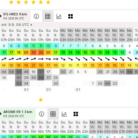
IFS-HRES 9 km
9.8. 2026 06 UTC
init: 9.8. 06 UTC
Su
Su
Su
Su
Su
Su
Su
Su
Mo
Mo
Mo
Mo
Mo
Mo
Mo
Mo
Mo
Mo
T
9.
9.
9.
9.
9.
9.
9.
9.
10.
10.
10.
10.
10.
10.
10.
10.
10.
10.
11
07h
09h
11h
13h
15h
17h
19h
21h
03h
05h
07h
09h
11h
13h
15h
17h
19h
21h
0
6
8
8
10
11
11
10
9
7
7
7
7
6
6
5
6
6
3
4
11
17
18
20
23
22
20
17
13
14
14
15
15
15
14
13
12
6
14
16
18
19
21
19
17
16
12
10
11
13
16
17
19
18
17
14
1
44
59
94
48
16
97
17
50
21
5
5
39
21
38
55
88
6
14
65
29
40
99
37
25
83
34
30
7
25
64
23
-
0.1
0.1
0.1
AROME-FR 1.3 km
9.8. 2026 09 UTC
Su
Su
Su
Su
Su
Su
Su
Su
Su
Su
Su
Su
Mo
Mo
Mo
Mo
Mo
Mo
M
9.
9.
9.
9.
9.
9.
9.
9.
9.
9.
9.
9.
10.
10.
10.
10.
10.
10.
10
11h
12h
13h
14h
15h
16h
17h
18h
19h
20h
21h
22h
03h
04h
05h
06h
07h
08h
0
10
11
12
11
12
14
13
12
12
12
10
10
5
7
6
5
6
7