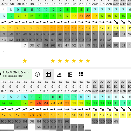
07h
08h
09h
10h
11h
12h
13h
14h
15h
16h
17h
18h
19h
20h
21h
22h
03h
04h
0
4
6
9
11
11
10
10
12
12
13
14
15
11
7
7
7
7
7
6
12
17
18
16
15
14
15
16
17
19
21
22
19
17
18
17
15
1
12
15
16
16
16
16
18
19
19
19
19
18
16
15
12
11
10
9
74
86
97
99
100
100
100
96
96
97
97
97
96
95
81
67
98
51
2
43
63
94
100
100
100
99
92
98
100
100
100
100
96
84
68
7
39
61
94
96
63
47
52
57
73
93
91
86
68
61
4
-
HARMONIE 5 km
9.8. 2026 09 UTC
Su
Su
Su
Su
Su
Su
Su
Su
Su
Su
Su
Su
Su
Mo
Mo
Mo
Mo
Mo
M
9.
9.
9.
9.
9.
9.
9.
9.
9.
9.
9.
9.
9.
10.
10.
10.
10.
10.
10
10h
11h
12h
13h
14h
15h
16h
17h
18h
19h
20h
21h
22h
03h
04h
05h
06h
07h
0
7
8
7
8
10
12
10
11
11
10
10
8
7
6
7
6
6
5
14
14
15
17
21
24
23
20
20
21
18
18
15
13
13
13
11
10
1
17
16
17
18
20
20
18
16
15
15
14
14
14
11
10
10
9
9
1
100
100
100
94
36
64
100
100
93
96
100
100
100
45
92
94
54
100
100
100
100
100
100