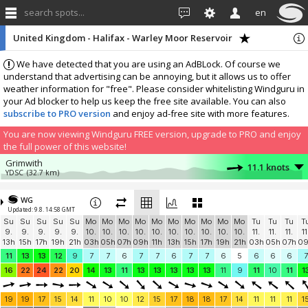
search spots...
en
United Kingdom - Halifax - Warley Moor Reservoir
We have detected that you are using an AdBLock. Of course we
understand that advertising can be annoying, but it allows us to offer
weather information for "free". Please consider whitelisting Windguru in
your Ad blocker to help us keep the free site available. You can also
subscribe to PRO version
and enjoy ad-free site with more features.
You are now viewing Windguru FREE version, upgrade to PRO and enjoy
the full power of this website!
Grimwith
11.1 knots
YDSC
(32.7 km)
More stations:
WG
West Riding Sailing Club
6.4 knots
Updated: 9.8. 14:58 GMT
West Riding Sailing Club
(38.1 km)
Su
Su
Su
Su
Su
Mo
Mo
Mo
Mo
Mo
Mo
Mo
Mo
Mo
Mo
Tu
Tu
Tu
T
Add your station...
9.
9.
9.
9.
9.
10.
10.
10.
10.
10.
10.
10.
10.
10.
10.
11.
11.
11.
11
13h
15h
17h
19h
21h
03h
05h
07h
09h
11h
13h
15h
17h
19h
21h
03h
05h
07h
0
11
13
13
12
9
7
7
6
7
7
6
7
7
6
5
6
6
6
7
16
22
24
22
20
14
13
11
13
13
13
13
13
11
9
11
10
11
1
19
19
17
15
14
11
10
10
12
15
17
18
18
17
14
11
11
11
1