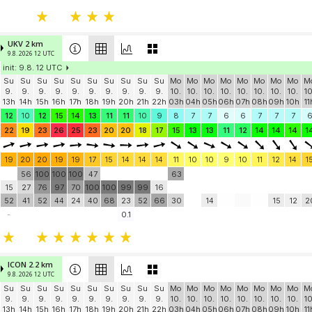
UKV 2 km
9.8. 2026 12 UTC
init: 9.8. 12 UTC
Su
Su
Su
Su
Su
Su
Su
Su
Su
Su
Mo
Mo
Mo
Mo
Mo
Mo
Mo
Mo
M
9.
9.
9.
9.
9.
9.
9.
9.
9.
9.
10.
10.
10.
10.
10.
10.
10.
10.
10
13h
14h
15h
16h
17h
18h
19h
20h
21h
22h
03h
04h
05h
06h
07h
08h
09h
10h
11
12
10
12
15
14
13
11
11
10
9
8
7
7
6
6
7
7
7
22
19
23
26
25
23
20
20
18
17
15
13
13
11
12
14
14
14
1
19
20
20
19
19
17
15
14
14
14
11
10
10
9
10
11
12
14
1
56
100
100
100
47
63
15
27
76
97
70
100
100
99
99
16
52
41
52
44
24
40
68
23
52
66
30
14
15
12
2
-
0.1
ICON 2.2 km
9.8. 2026 12 UTC
Su
Su
Su
Su
Su
Su
Su
Su
Su
Su
Mo
Mo
Mo
Mo
Mo
Mo
Mo
Mo
M
9.
9.
9.
9.
9.
9.
9.
9.
9.
9.
10.
10.
10.
10.
10.
10.
10.
10.
10
13h
14h
15h
16h
17h
18h
19h
20h
21h
22h
03h
04h
05h
06h
07h
08h
09h
10h
11