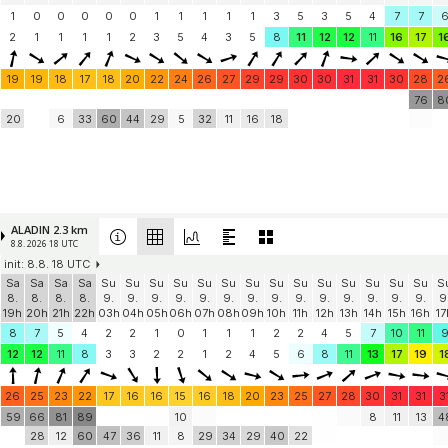
1
0
0
0
0
0
1
1
1
1
1
3
5
3
5
4
7
7
2
1
1
1
1
2
3
5
4
3
5
8
11
12
12
11
16
17
1
19
19
18
17
18
20
22
24
26
27
29
29
30
30
31
31
30
28
2
76
8
20
6
33
60
44
29
5
32
11
16
18
ALADIN 2.3 km
8.8. 2026 18 UTC
init: 8.8. 18 UTC
Sa
Sa
Sa
Sa
Su
Su
Su
Su
Su
Su
Su
Su
Su
Su
Su
Su
Su
Su
S
8.
8.
8.
8.
9.
9.
9.
9.
9.
9.
9.
9.
9.
9.
9.
9.
9.
9.
9
19h
20h
21h
22h
03h
04h
05h
06h
07h
08h
09h
10h
11h
12h
13h
14h
15h
16h
17
8
7
5
4
2
2
1
0
1
1
1
2
2
4
5
7
10
11
12
12
11
8
3
3
2
2
1
2
4
5
6
8
11
13
17
19
1
26
25
23
22
17
16
16
15
16
18
20
23
25
27
28
30
31
31
3
59
66
81
89
10
8
11
13
4
28
12
60
47
36
11
8
29
34
29
40
22