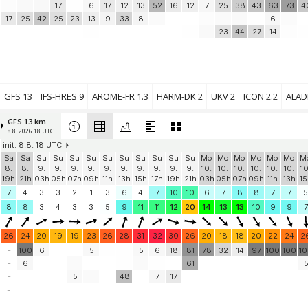
Green Dragons
17
(34.9 km)
6
17
12
13
52
16
12
7
25
38
43
63
73
4
17
25
42
25
23
13
9
33
8
6
High Wych
0 knots
High Wych Weather
(37 km)
23
44
27
14
Emmbrook
0 knots
WokinghamWeather
(44.4 km)
Godalming
0 knots
Godalming Weather
(48.1 km)
GFS 13
IFS-HRES 9
AROME-FR 1.3
HARM-DK 2
UKV 2
ICON 2.2
ALADI
Add your station...
GFS 13 km
8.8. 2026 18 UTC
init: 8.8. 18 UTC
Sa
Sa
Su
Su
Su
Su
Su
Su
Su
Su
Su
Su
Mo
Mo
Mo
Mo
Mo
Mo
M
8.
8.
9.
9.
9.
9.
9.
9.
9.
9.
9.
9.
10.
10.
10.
10.
10.
10.
10
19h
21h
03h
05h
07h
09h
11h
13h
15h
17h
19h
21h
03h
05h
07h
09h
11h
13h
15
7
4
3
3
2
1
3
6
4
7
10
10
6
7
8
8
7
7
5
8
8
3
4
3
3
5
9
11
11
12
20
14
13
13
10
9
9
7
26
24
20
19
19
23
26
28
31
32
30
26
20
18
18
20
22
24
2
-
100
6
5
5
6
18
81
78
32
14
97
100
100
1
-
6
61
-
5
48
7
17
-