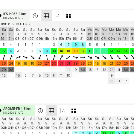
IFS-HRES 9 km
8.8. 2026 18 UTC
init: 8.8. 18 UTC
Sa
Sa
Su
Su
Su
Su
Su
Su
Su
Su
Su
Su
Mo
Mo
Mo
Mo
Mo
Mo
M
8.
8.
9.
9.
9.
9.
9.
9.
9.
9.
9.
9.
10.
10.
10.
10.
10.
10.
10
19h
21h
03h
05h
07h
09h
11h
13h
15h
17h
19h
21h
03h
05h
07h
09h
11h
13h
15
5
4
1
1
1
1
1
3
6
7
9
8
5
5
4
4
4
4
3
12
9
3
2
4
6
9
13
18
19
20
17
11
11
11
13
14
14
1
26
24
19
18
18
23
27
30
31
31
29
26
20
18
18
21
23
25
2
79
98
11
9
66
15
7
12
24
11
88
9
15
18
5
7
8
15
14
11
10
9
13
9
7
-
AROME-FR 1.3 km
8.8. 2026 21 UTC
Su
Su
Su
Su
Su
Su
Su
Su
Su
Su
Su
Su
Su
Su
Su
Su
Su
Su
S
9.
9.
9.
9.
9.
9.
9.
9.
9.
9.
9.
9.
9.
9.
9.
9.
9.
9.
9
03h
04h
05h
06h
07h
08h
09h
10h
11h
12h
13h
14h
15h
16h
17h
18h
19h
20h
21
2
3
2
2
1
2
4
3
2
4
7
7
8
9
13
12
9
11
1