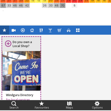
26
27
27
25
22
13
12
13
20
25
27
29
30
29
25
19
18
18
2
67
33
48
48
42
26
33
48
70
8
-
Do you own a
Local Shop?
Windguru Directory
for local services
Search
Favourites
Maps
Options
Feedback