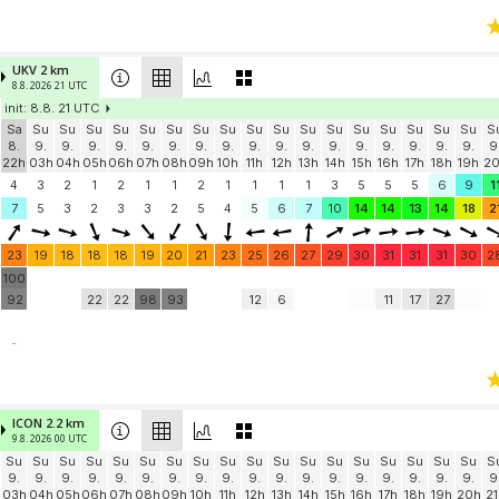
UKV 2 km
8.8. 2026 21 UTC
init: 8.8. 21 UTC
Sa
Su
Su
Su
Su
Su
Su
Su
Su
Su
Su
Su
Su
Su
Su
Su
Su
Su
S
8.
9.
9.
9.
9.
9.
9.
9.
9.
9.
9.
9.
9.
9.
9.
9.
9.
9.
9
22h
03h
04h
05h
06h
07h
08h
09h
10h
11h
12h
13h
14h
15h
16h
17h
18h
19h
2
4
3
2
1
2
1
1
2
1
1
1
1
3
5
5
5
6
9
1
7
5
3
2
3
3
2
5
4
5
6
7
10
14
14
13
14
18
2
23
19
18
18
18
19
20
21
23
25
26
27
29
30
31
31
31
30
2
100
92
22
22
98
93
12
6
11
17
27
-
ICON 2.2 km
9.8. 2026 00 UTC
Su
Su
Su
Su
Su
Su
Su
Su
Su
Su
Su
Su
Su
Su
Su
Su
Su
Su
S
9.
9.
9.
9.
9.
9.
9.
9.
9.
9.
9.
9.
9.
9.
9.
9.
9.
9.
9
03h
04h
05h
06h
07h
08h
09h
10h
11h
12h
13h
14h
15h
16h
17h
18h
19h
20h
21