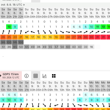
init: 8.8. 18 UTC
Sa
Sa
Sa
Sa
Su
Su
Su
Su
Su
Su
Su
Su
Su
Su
Su
Su
Su
Su
S
8.
8.
8.
8.
9.
9.
9.
9.
9.
9.
9.
9.
9.
9.
9.
9.
9.
9.
9
19h
20h
21h
22h
03h
04h
05h
06h
07h
08h
09h
10h
11h
12h
13h
14h
15h
16h
17
5
4
2
2
1
1
1
0
1
0
1
1
1
1
2
3
4
5
5
-
13
9
5
1
1
1
1
1
1
3
4
6
6
8
10
11
13
1
26
25
23
21
18
17
16
15
16
19
22
24
27
28
30
30
31
31
3
96
100
98
100
51
36
85
50
65
49
38
49
55
57
54
60
43
43
33
18
-
GDPS 15 km
8.8. 2026 12 UTC
Sa
Sa
Sa
Sa
Sa
Su
Su
Su
Su
Su
Su
Su
Su
Su
Su
Mo
Mo
Mo
M
8.
8.
8.
8.
8.
9.
9.
9.
9.
9.
9.
9.
9.
9.
9.
10.
10.
10.
10
13h
15h
17h
19h
21h
03h
05h
07h
09h
11h
13h
15h
17h
19h
21h
03h
05h
07h
0
5
6
6
5
3
1
1
1
2
1
1
3
3
4
6
6
5
4
5
9
10
9
9
3
2
1
2
3
3
2
3
5
8
7
9
9
7