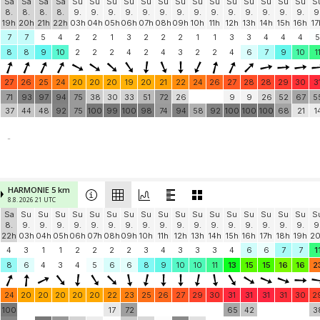
Sa
Sa
Sa
Sa
Su
Su
Su
Su
Su
Su
Su
Su
Su
Su
Su
Su
Su
Su
S
8.
8.
8.
8.
9.
9.
9.
9.
9.
9.
9.
9.
9.
9.
9.
9.
9.
9.
9
19h
20h
21h
22h
03h
04h
05h
06h
07h
08h
09h
10h
11h
12h
13h
14h
15h
16h
17
7
7
5
4
2
2
1
3
2
2
2
1
1
3
3
4
4
4
5
8
8
9
10
2
2
2
4
2
4
3
2
2
4
6
7
9
10
1
27
26
25
24
20
20
20
19
20
21
22
24
26
27
28
28
29
30
3
71
93
97
94
75
38
30
33
51
72
26
9
9
26
52
67
5
37
44
48
92
75
100
99
100
98
74
94
58
92
100
100
100
68
21
1
-
HARMONIE 5 km
8.8. 2026 21 UTC
Sa
Su
Su
Su
Su
Su
Su
Su
Su
Su
Su
Su
Su
Su
Su
Su
Su
Su
S
8.
9.
9.
9.
9.
9.
9.
9.
9.
9.
9.
9.
9.
9.
9.
9.
9.
9.
9
22h
03h
04h
05h
06h
07h
08h
09h
10h
11h
12h
13h
14h
15h
16h
17h
18h
19h
2
4
3
1
1
2
2
2
2
3
4
3
3
3
4
6
6
7
7
1
8
6
4
3
4
5
6
6
8
9
10
10
11
13
15
15
16
16
2
24
20
20
20
20
20
22
23
25
26
27
29
30
31
31
31
31
30
2
100
17
72
65
42
3