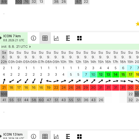
89
100
76
32
13
38
28
87
22
-
ICON 7 km
8.8. 2026 21 UTC
init: 8.8. 21 UTC
Sa
Su
Su
Su
Su
Su
Su
Su
Su
Su
Su
Su
Su
Su
Su
Su
Su
Su
S
8.
9.
9.
9.
9.
9.
9.
9.
9.
9.
9.
9.
9.
9.
9.
9.
9.
9.
9
22h
03h
04h
05h
06h
07h
08h
09h
10h
11h
12h
13h
14h
15h
16h
17h
18h
19h
2
2
1
2
1
1
1
1
1
1
1
1
2
3
4
4
5
6
7
7
4
2
2
2
2
2
3
3
4
5
5
7
10
12
13
14
15
17
1
21
18
17
16
16
16
19
22
24
26
28
29
30
31
31
31
31
30
2
100
22
1
41
55
51
44
58
60
47
51
43
55
51
36
43
26
32
2
-
ICON 13 km
8.8. 2026 18 UTC