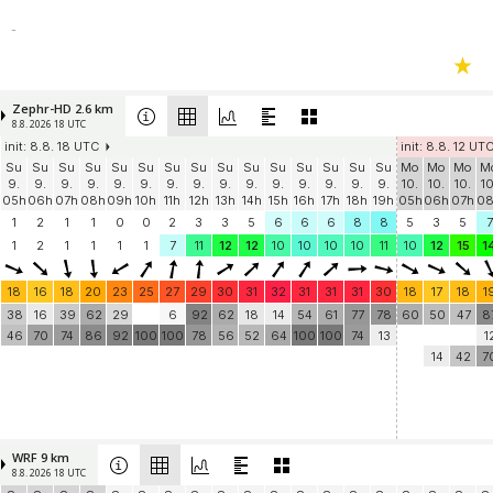
-
Zephr-HD 2.6 km
8.8. 2026 18 UTC
init: 8.8. 18 UTC
init: 8.8. 12 UT
Su
Su
Su
Su
Su
Su
Su
Su
Su
Su
Su
Su
Su
Su
Su
Mo
Mo
Mo
M
9.
9.
9.
9.
9.
9.
9.
9.
9.
9.
9.
9.
9.
9.
9.
10.
10.
10.
10
05h
06h
07h
08h
09h
10h
11h
12h
13h
14h
15h
16h
17h
18h
19h
05h
06h
07h
0
1
2
1
1
0
0
2
3
3
5
6
6
6
8
8
5
3
5
7
1
2
1
1
1
1
7
11
12
12
10
10
10
10
11
10
12
15
1
18
16
18
20
23
25
27
29
30
31
32
31
31
31
30
18
17
18
1
38
16
39
62
29
6
92
62
18
14
54
61
77
78
60
50
47
8
46
70
74
86
92
100
100
78
56
52
64
100
100
74
13
1
14
42
7
WRF 9 km
8.8. 2026 18 UTC