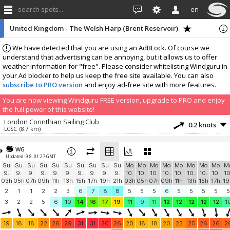
search spots...
en
United Kingdom - The Welsh Harp (Brent Reservoir)
We have detected that you are using an AdBLock. Of course we
understand that advertising can be annoying, but it allows us to offer
weather information for "free". Please consider whitelisting Windguru in
your Ad blocker to help us keep the free site available. You can also
subscribe to PRO version
and enjoy ad-free site with more features.
You are now viewing Windguru FREE version, upgrade to PRO and enjoy
the full power of this website!
London Corinthian Sailing Club
0.2 knots
LCSC
(8.7 km)
More stations:
WG
Lamb's Conduit Street
0.9 knots
Updated: 9.8. 01:27 GMT
LCS
(10.5 km)
Su
Su
Su
Su
Su
Su
Su
Su
Su
Su
Mo
Mo
Mo
Mo
Mo
Mo
Mo
Mo
M
Ranelagh Sailing Club
0.3 knots
9.
9.
9.
9.
9.
9.
9.
9.
9.
9.
10.
10.
10.
10.
10.
10.
10.
10.
10
RanelaghSC
(11.3 km)
03h
05h
07h
09h
11h
13h
15h
17h
19h
21h
03h
05h
07h
09h
11h
13h
15h
17h
19
Queen Mary Sailing Club
2.6 knots
2
1
1
2
2
3
6
7
8
8
5
5
5
6
5
5
5
5
5
QMSC
(21.6 km)
3
2
2
5
6
10
14
16
17
19
11
9
11
12
12
12
12
12
1
Datchet Water Sailing Club
0.4 knots
DWSC
(21.9 km)
19
18
18
22
26
29
31
31
30
26
20
18
18
20
23
25
26
26
2
Green Dragons
8.1 knots