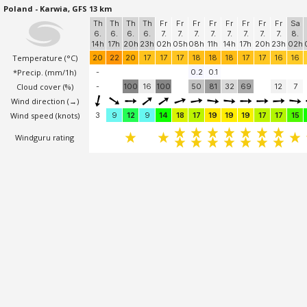
Poland - Karwia, GFS 13 km
Th
Th
Th
Th
Fr
Fr
Fr
Fr
Fr
Fr
Fr
Fr
Sa
6.
6.
6.
6.
7.
7.
7.
7.
7.
7.
7.
7.
8.
14h
17h
20h
23h
02h
05h
08h
11h
14h
17h
20h
23h
02h
Temperature
(°C)
20
22
20
17
17
17
18
18
18
17
17
16
16
*Precip. (mm/1h)
-
0.2
0.1
Cloud cover (%)
-
100
16
100
50
81
32
69
12
7
Wind direction
(→)
Wind speed
(knots)
3
9
12
9
14
18
17
19
19
19
17
17
15
Windguru rating