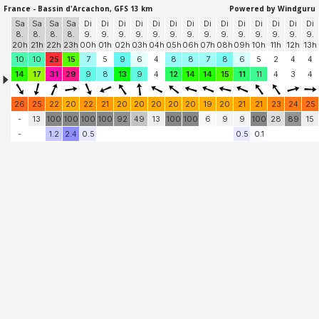
France - Bassin d'Arcachon, GFS 13 km
Powered by Windguru
Sa
Sa
Sa
Sa
Di
Di
Di
Di
Di
Di
Di
Di
Di
Di
Di
Di
Di
Di
8.
8.
8.
8.
9.
9.
9.
9.
9.
9.
9.
9.
9.
9.
9.
9.
9.
9.
20h
21h
22h
23h
00h
01h
02h
03h
04h
05h
06h
07h
08h
09h
10h
11h
12h
13h
10
10
25
15
7
5
9
6
4
8
8
7
8
6
5
2
4
4
14
17
31
29
9
8
13
9
4
12
14
14
15
11
11
4
3
4
26
25
22
20
22
21
20
20
20
20
20
19
20
21
21
23
24
25
-
13
100
100
100
100
92
49
13
100
100
6
9
9
100
28
89
15
-
1.2
2.4
0.5
0.5
0.1