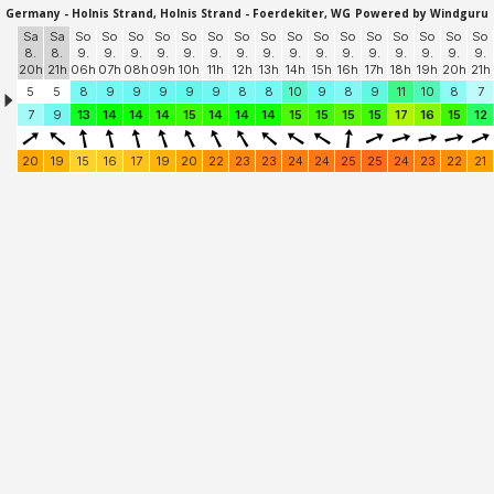
Germany - Holnis Strand, Holnis Strand - Foerdekiter, WG
Powered by Windguru
Sa
Sa
So
So
So
So
So
So
So
So
So
So
So
So
So
So
So
So
8.
8.
9.
9.
9.
9.
9.
9.
9.
9.
9.
9.
9.
9.
9.
9.
9.
9.
20h
21h
06h
07h
08h
09h
10h
11h
12h
13h
14h
15h
16h
17h
18h
19h
20h
21h
5
5
8
9
9
9
9
9
8
8
10
9
8
9
11
10
8
7
7
9
13
14
14
14
15
14
14
14
15
15
15
15
17
16
15
12
20
19
15
16
17
19
20
22
23
23
24
24
25
25
24
23
22
21