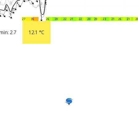
5
3
3
4
3
3
3
2
1
1
27
35
26
20
22
21
22
20
20
23
21
26
21
2
min:
2.7
12.1
°C