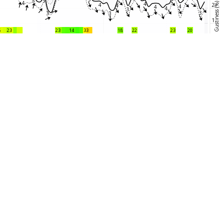
5
5
4
4
Gustiness (%)
2
4
4
4
4
4
3
3
3
3
1
6
23
23
14
33
18
22
23
20