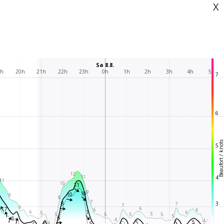
X
Sa 8.8.
9h
20h
21h
22h
23h
0h
1h
2h
3h
4h
5h
7
6
Beaufort / knot
5
12
11
4
11
10
11
9
10
10
8
8
7
3
8
7
7
6
6
7
6
6
6
7
6
5
5
5
5
5
5
5
6
6
4
4
5
5
5
4
5