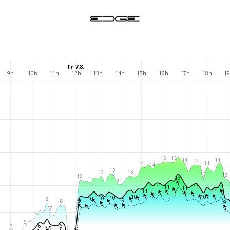
Fr 7.8.
9h
10h
11h
12h
13h
14h
15h
16h
17h
18h
1
15
15
14
14
14
14
14
14
13
13
12
12
12
12
13
12
11
11
11
11
11
11
11
10
10
10
10
10
8
9
9
8
9
7
7
6
5
5
6
6
5