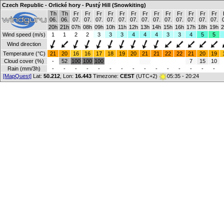
Czech Republic - Orlické hory - Pustý Hill (Snowkiting)
Th
Th
Fr
Fr
Fr
Fr
Fr
Fr
Fr
Fr
Fr
Fr
Fr
Fr
Fr
06.
06.
07.
07.
07.
07.
07.
07.
07.
07.
07.
07.
07.
07.
07.
20h
21h
07h
08h
09h
10h
11h
12h
13h
14h
15h
16h
17h
18h
19h
2
Wind speed (m/s)
1
1
2
2
3
3
3
4
4
4
3
3
4
5
5
Wind direction
Temperature (°C)
21
20
16
16
17
18
19
20
21
21
22
22
21
20
19
Cloud cover (%)
-
52
100
100
100
7
15
10
Rain (mm/3h)
-
-
-
-
-
-
-
-
-
-
-
-
-
-
-
[MapQuest]
Lat:
50.212
, Lon:
16.443
Timezone:
CEST
(UTC+2)
05:35 - 20:24