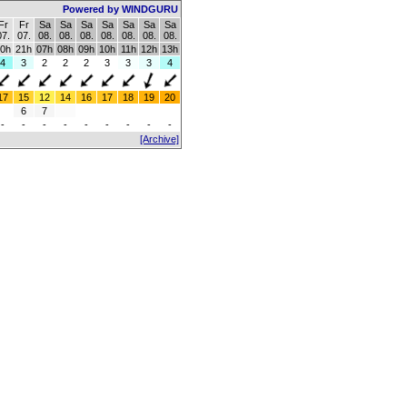
Powered by WINDGURU
Fr
Fr
Sa
Sa
Sa
Sa
Sa
Sa
Sa
07.
07.
08.
08.
08.
08.
08.
08.
08.
0h
21h
07h
08h
09h
10h
11h
12h
13h
4
3
2
2
2
3
3
3
4
17
15
12
14
16
17
18
19
20
6
7
-
-
-
-
-
-
-
-
-
[Archive]