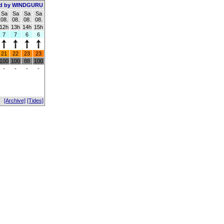
d by WINDGURU
Sa
Sa
Sa
Sa
08.
08.
08.
08.
12h
13h
14h
15h
7
7
6
6
21
22
23
23
100
100
88
100
-
-
-
-
[Archive]
[Tides]