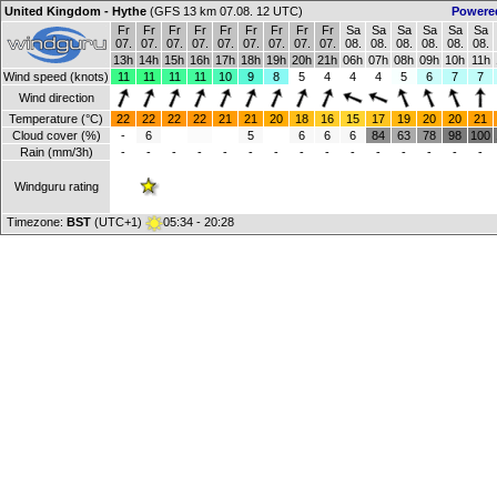
United Kingdom - Hythe
(GFS 13 km 07.08. 12 UTC)
Powere
Fr
Fr
Fr
Fr
Fr
Fr
Fr
Fr
Fr
Sa
Sa
Sa
Sa
Sa
Sa
07.
07.
07.
07.
07.
07.
07.
07.
07.
08.
08.
08.
08.
08.
08.
13h
14h
15h
16h
17h
18h
19h
20h
21h
06h
07h
08h
09h
10h
11h
Wind speed (knots)
11
11
11
11
10
9
8
5
4
4
4
5
6
7
7
Wind direction
Temperature (°C)
22
22
22
22
21
21
20
18
16
15
17
19
20
20
21
Cloud cover (%)
-
6
5
6
6
6
84
63
78
98
100
Rain (mm/3h)
-
-
-
-
-
-
-
-
-
-
-
-
-
-
-
Windguru rating
Timezone:
BST
(UTC+1)
05:34 - 20:28