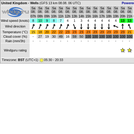
United Kingdom - Wells
(GFS 13 km 08.08. 06 UTC)
Powere
Sa
Sa
Sa
Sa
Sa
Sa
Sa
Sa
Sa
Sa
Sa
Sa
Sa
Sa
Sa
08.
08.
08.
08.
08.
08.
08.
08.
08.
08.
08.
08.
08.
08.
08.
07h
08h
09h
10h
11h
12h
13h
14h
15h
16h
17h
18h
19h
20h
21h
Wind speed (knots)
8
10
9
8
7
4
1
3
4
4
4
4
4
13
13
Wind direction
Temperature (°C)
15
18
20
22
22
23
23
23
23
23
23
23
23
23
21
Cloud cover (%)
-
27
19
30
49
16
59
50
100
100
100
100
100
100
100
Rain (mm/3h)
-
-
-
-
-
-
-
-
-
-
-
-
-
-
-
Windguru rating
Timezone:
BST
(UTC+1)
05:30 - 20:33