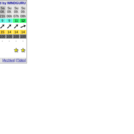
d by WINDGURU
Sa
Su
Su
Su
08.
09.
09.
09.
21h
06h
07h
08h
9
9
11
12
15
14
14
14
100
100
100
100
-
-
-
-
[Archive]
[Tides]