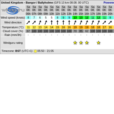
United Kingdom - Bangor / Ballyholme
(GFS 13 km 08.08. 00 UTC)
Powere
Sa
Sa
Sa
Sa
Sa
Sa
Sa
Sa
Sa
Sa
Sa
Sa
Sa
Sa
Sa
08.
08.
08.
08.
08.
08.
08.
08.
08.
08.
08.
08.
08.
08.
08.
06h
07h
08h
09h
10h
11h
12h
13h
14h
15h
16h
17h
18h
19h
20h
Wind speed (knots)
8
7
6
5
5
8
9
9
13
13
12
11
12
11
9
Wind direction
Temperature (°C)
11
12
13
14
14
15
16
16
19
19
19
18
18
17
16
Cloud cover (%)
67
100
100
100
100
100
100
100
70
85
62
100
100
100
100
Rain (mm/3h)
-
-
-
-
-
-
-
-
-
-
-
-
-
-
-
Windguru rating
Timezone:
BST
(UTC+1)
05:50 - 21:05