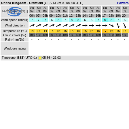
United Kingdom - Cranfield
(GFS 13 km 09.08. 00 UTC)
Powere
Su
Su
Su
Su
Su
Su
Su
Su
Su
Su
Su
Su
Su
Su
Su
09.
09.
09.
09.
09.
09.
09.
09.
09.
09.
09.
09.
09.
09.
09.
06h
07h
08h
09h
10h
11h
12h
13h
14h
15h
16h
17h
18h
19h
20h
Wind speed (knots)
7
7
7
6
8
7
8
8
6
6
7
8
8
7
6
Wind direction
Temperature (°C)
14
14
14
14
15
15
15
15
15
16
16
17
16
15
14
Cloud cover (%)
100
100
100
100
100
100
100
100
100
100
100
100
100
100
100
Rain (mm/3h)
-
-
-
-
-
-
-
-
-
-
-
-
-
-
-
Windguru rating
Timezone:
BST
(UTC+1)
05:56 - 21:03