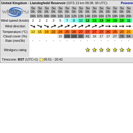
United Kingdom - Llandegfedd Reservoir
(GFS 13 km 09.08. 00 UTC)
Powere
Su
Su
Su
Su
Su
Su
Su
Su
Su
Su
Su
Su
Su
Su
Su
09.
09.
09.
09.
09.
09.
09.
09.
09.
09.
09.
09.
09.
09.
09.
06h
07h
08h
09h
10h
11h
12h
13h
14h
15h
16h
17h
18h
19h
20h
Wind speed (knots)
2
2
2
3
5
7
8
10
12
13
13
14
13
13
11
Wind direction
Temperature (°C)
13
15
19
22
24
25
26
27
27
27
27
26
25
23
21
Cloud cover (%)
15
100
100
93
41
16
17
17
27
76
64
Rain (mm/3h)
-
-
-
-
-
-
-
-
-
-
-
-
-
-
-
Windguru rating
Timezone:
BST
(UTC+1)
05:51 - 20:42