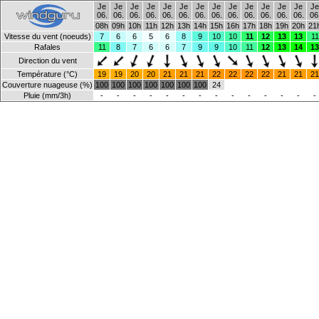
Je
Je
Je
Je
Je
Je
Je
Je
Je
Je
Je
Je
Je
Je
06.
06.
06.
06.
06.
06.
06.
06.
06.
06.
06.
06.
06.
06
08h
09h
10h
11h
12h
13h
14h
15h
16h
17h
18h
19h
20h
21
Vitesse du vent (noeuds)
7
6
6
5
6
8
9
10
10
11
12
13
13
11
Rafales
11
8
7
6
6
7
9
9
10
11
12
13
14
13
Direction du vent
Température (°C)
19
19
20
20
21
21
21
22
22
22
22
21
21
21
Couverture nuageuse (%)
100
100
100
100
100
100
100
24
Pluie (mm/3h)
-
-
-
-
-
-
-
-
-
-
-
-
-
-