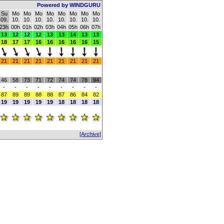
Powered by WINDGURU
Su
Mo
Mo
Mo
Mo
Mo
Mo
Mo
Mo
09.
10.
10.
10.
10.
10.
10.
10.
10.
23h
00h
01h
02h
03h
04h
05h
06h
07h
13
12
12
12
13
13
14
13
13
18
17
17
16
16
16
16
16
15
21
21
21
21
21
21
21
21
21
46
58
73
71
72
74
74
78
94
-
-
-
-
-
-
-
-
-
87
89
89
88
88
87
86
84
82
19
19
19
19
19
18
18
18
18
[Archive]