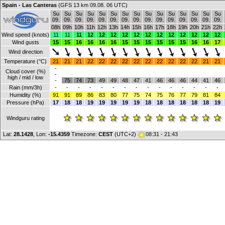
Spain - Las Canteras
(GFS 13 km 09.08. 06 UTC)
Su
Su
Su
Su
Su
Su
Su
Su
Su
Su
Su
Su
Su
Su
Su
09.
09.
09.
09.
09.
09.
09.
09.
09.
09.
09.
09.
09.
09.
09.
08h
09h
10h
11h
12h
13h
14h
15h
16h
17h
18h
19h
20h
21h
22h
Wind speed (knots)
11
11
11
12
12
12
12
12
12
12
12
12
12
12
12
Wind gusts
15
15
16
16
16
16
15
15
15
15
15
15
16
16
17
Wind direction
Temperature (°C)
21
21
21
22
22
22
22
22
22
22
22
22
22
21
21
-
Cloud cover (%)
-
high / mid / low
-
75
74
73
49
49
48
47
41
46
46
46
44
41
46
Rain (mm/3h)
-
-
-
-
-
-
-
-
-
-
-
-
-
-
-
Humidity (%)
91
91
89
86
83
80
77
75
74
75
76
77
79
81
84
Pressure (hPa)
17
18
18
19
19
19
19
19
18
18
18
18
18
18
19
Windguru rating
Lat:
28.1428
, Lon:
-15.4359
Timezone:
CEST
(UTC+2)
08:31 - 21:43