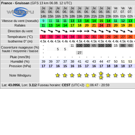
France - Gruissan
(GFS 13 km 06.08. 12 UTC)
Je
Je
Je
Je
Je
Je
Je
Je
Je
Je
Ve
Ve
Ve
06.
06.
06.
06.
06.
06.
06.
06.
06.
06.
07.
07.
07.
14h
15h
16h
17h
18h
19h
20h
21h
22h
23h
00h
01h
02h
Vitesse du vent (noeuds)
9
11
11
11
13
13
14
14
15
14
11
12
13
Rafales
11
13
14
14
17
18
20
21
24
23
20
19
20
Direction du vent
Température (°C)
32
33
34
34
34
33
32
31
30
29
28
27
26
Isotherme 0° (m)
4.5k
4.4k
4.5k
4.4k
4.4k
4.5k
4.4k
4.5k
4.5k
4.4k
4.4k
4.5k
4.6k
-
11
100
100
65
100
100
15
86
60
Couverture nuageuse (%)
-
5
5
haute / moyenne / basse
-
27
Pluie (mm/3h)
-
-
-
-
-
-
-
-
-
-
-
-
-
Humidité (%)
39
39
37
37
38
41
42
43
44
47
50
51
53
Pression (hPa)
17
17
16
15
16
15
17
16
17
18
18
18
17
Note Windguru
Lat:
43.0956
, Lon:
3.112
Fuseau horaire:
CEST
(UTC+2)
06:47 - 20:59